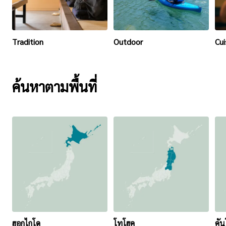
Tradition
Outdoor
Cui
ค้นหาตามพื้นที่
ฮอกไกโด
โทโฮคุ
คั