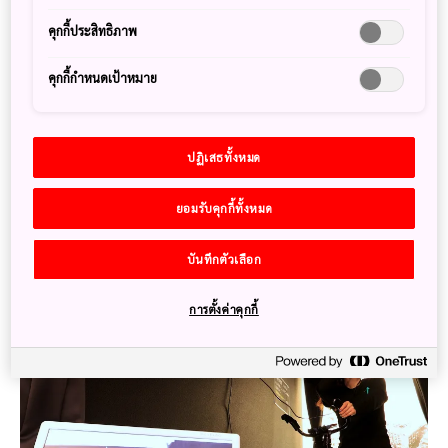
เกาะฮาชิมะหรือ กุงคันจิมะ (Gunkanjima Island) มีรูปร่างคล้าย
คุกกี้ประสิทธิภาพ
เรือรบอยู่ในจังหวัดนา
งาซากิ (Nagasaki) ในอดีตเป็นเหมืองถ่านหินแห่งใหญ่ที่มี
คุกกี้กำหนดเป้าหมาย
ประชากรอาศัยอยู่หนาแน่น มีความเจริญและเทคโนโลยีใหม่ใน
ยุคนั้น แต่หลังจากที่เหมืองถูกสั่งปิดจากนโยบายเปลี่ยนการใช้
พลังงานหลัก ผู้คนก็ทยอยย้ายออกจนท้ายที่สุดในปี 1974 เกาะ
แห่งนี้ก็กลายเป็นเกาะร้างอย่างเช่นทุกวันนี้
ปฏิเสธทั้งหมด
แต่ทางญี่ปุ่นก็ได้นำเสนอเกาะแห่งนี้ให้เป็นที่เที่ยวเชิง
ยอมรับคุกกี้ทั้งหมด
ประวัติศาสตร์ยุคการปฏิวัติอุตสาหกรรมเมจิ ซึ่งต่อมากลายเป็น
มรดกโลกทางวัฒนธรรม และยังเป็นสถานที่ถ่ายภาพยนตร์หลาย
บันทึกตัวเลือก
เรื่อง
การตั้งค่าคุกกี้