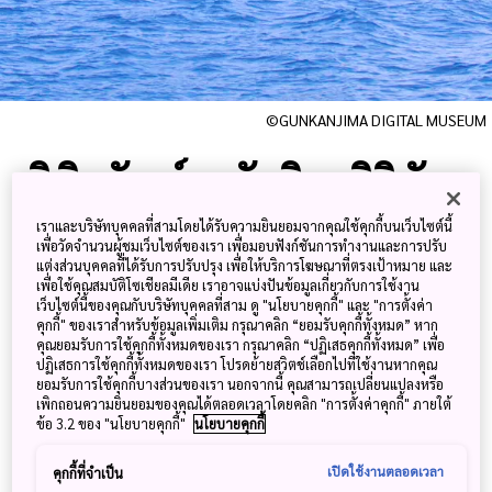
©GUNKANJIMA DIGITAL MUSEUM
พิพิธภัณฑ์กุงคันจิมะดิจิทัล
มิวเซียม
เราและบริษัทบุคคลที่สามโดยได้รับความยินยอมจากคุณใช้คุกกี้บนเว็บไซต์นี้
เพื่อวัดจำนวนผู้ชมเว็บไซต์ของเรา เพื่อมอบฟังก์ชันการทำงานและการปรับ
แต่งส่วนบุคคลที่ได้รับการปรับปรุง เพื่อให้บริการโฆษณาที่ตรงเป้าหมาย และ
ทัวร์เกาะร้างมรดกโลก เกาะฮาชิมะ
เพื่อใช้คุณสมบัติโซเชียลมีเดีย เราอาจแบ่งปันข้อมูลเกี่ยวกับการใช้งาน
เว็บไซต์นี้ของคุณกับบริษัทบุคคลที่สาม ดู "นโยบายคุกกี้" และ "การตั้งค่า
(Hashima Island) เปิดมุมมองโซน
คุกกี้" ของเราสำหรับข้อมูลเพิ่มเติม กรุณาคลิก “ยอมรับคุกกี้ทั้งหมด” หาก
คุณยอมรับการใช้คุกกี้ทั้งหมดของเรา กรุณาคลิก “ปฏิเสธคุกกี้ทั้งหมด” เพื่อ
ต้องห้ามผ่านวีอาร์ (VR) พร้อมชม
ปฏิเสธการใช้คุกกี้ทั้งหมดของเรา โปรดย้ายสวิตช์เลือกไปที่ใช้งานหากคุณ
ยอมรับการใช้คุกกี้บางส่วนของเรา นอกจากนี้ คุณสามารถเปลี่ยนแปลงหรือ
ประวัติศาสตร์ยุคการปฏิวัติ
เพิกถอนความยินยอมของคุณได้ตลอดเวลาโดยคลิก "การตั้งค่าคุกกี้" ภายใต้
ข้อ 3.2 ของ "นโยบายคุกกี้"
นโยบายคุกกี้
อุตสาหกรรมของญี่ปุ่น
เปิดใช้งานตลอดเวลา
คุกกี้ที่จำเป็น