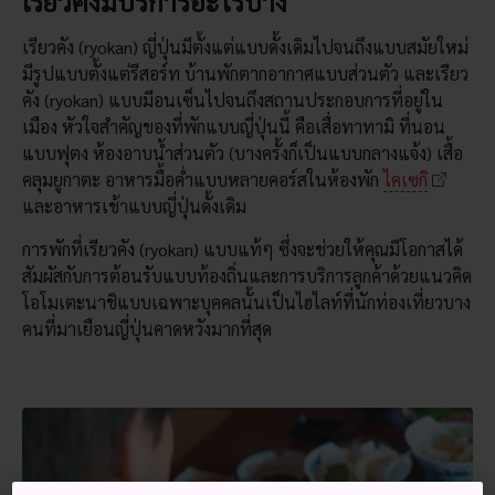
เรียวคังมีบริการอะไรบ้าง
เรียวคัง (ryokan) ญี่ปุ่นมีตั้งแต่แบบดั้งเดิมไปจนถึงแบบสมัยใหม่
มีรูปแบบตั้งแต่รีสอร์ท บ้านพักตากอากาศแบบส่วนตัว และเรียว
คัง (ryokan) แบบมีอนเซ็นไปจนถึงสถานประกอบการที่อยู่ใน
เมือง หัวใจสำคัญของที่พักแบบญี่ปุ่นนี้ คือเสื่อทาทามิ ที่นอน
แบบฟุตง ห้องอาบน้ำส่วนตัว (บางครั้งก็เป็นแบบกลางแจ้ง) เสื้อ
คลุมยูกาตะ อาหารมื้อค่ำแบบหลายคอร์สในห้องพัก
ไคเซกิ
และอาหารเช้าแบบญี่ปุ่นดั้งเดิม
การพักที่เรียวคัง (ryokan) แบบแท้ๆ ซึ่งจะช่วยให้คุณมีโอกาสได้
สัมผัสกับการต้อนรับแบบท้องถิ่นและการบริการลูกค้าด้วยแนวคิด
โอโมเตะนาชิแบบเฉพาะบุคคลนั้นเป็นไฮไลท์ที่นักท่องเที่ยวบาง
คนที่มาเยือนญี่ปุ่นคาดหวังมากที่สุด