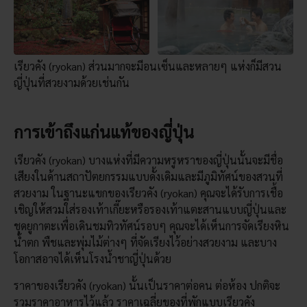
เรียวคัง (ryokan) ส่วนมากจะมีอนเซ็นและหลายๆ แห่งก็มีสวน
ญี่ปุ่นที่สวยงามด้วยเช่นกัน
การเข้าถึงแก่นแท้ของญี่ปุ่น
เรียวคัง (ryokan) บางแห่งที่มีความหรูหราของญี่ปุ่นนั้นจะมีชื่อ
เสียงในด้านสถาปัตยกรรมแบบดั้งเดิมและมีภูมิทัศน์ของสวนที่
สวยงาม ในฐานะแขกของเรียวคัง (ryokan) คุณจะได้รับการเชื้อ
เชิญให้สวมใส่รองเท้าเกี๊ยะหรือรองเท้าแตะสานแบบญี่ปุ่นและ
ชุดยูกาตะเพื่อเดินชมทิวทัศน์รอบๆ คุณจะได้เห็นการจัดเรียงหิน
น้ำตก พืชและพุ่มไม้ต่างๆ ที่จัดเรียงไว้อย่างสวยงาม และบาง
โอกาสอาจได้เห็นโรงน้ำชาญี่ปุ่นด้วย
ราคาของเรียวคัง (ryokan) นั้นเป็นราคาต่อคน ต่อห้อง ปกติจะ
รวมราคาอาหารไว้แล้ว ราคาเฉลี่ยของที่พักแบบเรียวคัง