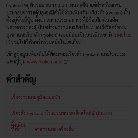
(ryokan) อยู่ที่ประมาณ 15,000 เยนต่อคืน แต่สำหรับสถาน
ประกอบการระดับสูงจะมีค่าใช้จ่ายเพิ่มเติม เรียวคัง (ryokan) นั้น
ตั้งอยู่ทั่วญี่ปุ่น ตั้งแต่สถานประกอบการที่มีชื่อเสียงในอดีต
นครหลวงของญี่ปุ่นอย่างนาราและเกียวโต ไปจนถึงรีสอร์ทบน
ภูเขาและเรียวคัง (ryokan) แบบมีอนเซ็นบนเนินเขาที่
นะงะโนะ
รวมไปถึงรีสอร์ทร่วมสมัยในโตเกียว
เข้าดูข้อมูลเพิ่มเติมได้ที่สมาคมเรียวคัง (ryokan) และโรงแรม
แห่งญี่ปุ่น
www.ryokan.or.jp
คำสำคัญ
เรื่องราวและคู่มือแนะนำ
เรียวคัง (ryokan) (โรงแรมขนาดเล็กสไตล์ญี่ปุ่นแบบ
ดั้งเดิม)
ที่พัก
อาหารและเครื่องดื่ม