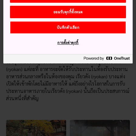
ต่างๆ ของญี่ปุ่น เช่น การถอดรองเท้า
การอาบน้ำอนเซ็น
และ
ยอมรับคุกกี้ทั้งหมด
สวมใส่ชุดยูกาตะซึ่งเป็นเสื้อคลุมผ้าฝ้ายคล้ายกับกิโมโนที่แขกผู้
เข้าพักในเรียวคัง (ryokan) จะต้องสวมใส่ จะได้รับการอธิบายไว้
ทั้งหมด
บันทึกตัวเลือก
การเข้าพักที่เรียวคัง (ryokan) โดยทั่วไปจะรวมมื้อค่ำแบบไคเซกิ
การตั้งค่าคุกกี้
เรียวริ (มื้อค่ำที่เป็นทางการแบบหลายคอร์ส) และอาหารเช้า
แบบญี่ปุ่นดั้งเดิม อาหารที่ได้รับการจัดแจงอย่างพิถีพิถันของคุณ
จะปรุงโดยใช้วัตถุดิบท้องถิ่นตามฤดูกาลโดยขึ้นอยู่กับเรียวคัง
(ryokan) แต่ละที่ อาหารจะจัดให้รับประทานในห้องรับประทาน
อาหารส่วนกลางหรือในห้องของคุณ เรียวคัง (ryokan) บางแห่ง
เปิดให้เข้าพักโดยไม่มีอาหารให้ แต่ถึงอย่างไรโอกาสในการรับ
ประทานอาหารภายในเรียวคัง (ryokan) นั้นถือเป็นประสบการณ์
ส่วนหนึ่งที่สำคัญ