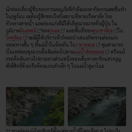
นักท่องเที่ยวผู้ชื่นชอบการผจญภัยที่กำลังมองหากิจกรรมสดชื่นทำ
ในฤดูร้อน จะต้องรู้สึกชอบใจกับสถานที่พายเรือคายัค โรย
ตัวกลางสายน้ำ และล่องแก่งที่มีให้เลือกมากมายทั่วญี่ปุ่น ใน
ภูมิภาค
มินะคะมิ
ของ
กุนมะ
และพื้นที่ของ
หุบเขาอิยะ
ใน
โทคุชิมะ
จะมีผู้ให้บริการทัวร์คอยนำเสนอกิจกรรมล่องแก่ง
ระยะทางสั้น ๆ ที่แม่น้ำในท้องถิ่น ใน
วากายะมะ
คุณสามารถ
นั่งแพท่อนซุงแบบดั้งเดิมล่องไปตาม
แม่น้ำคิตะยะมะ
หรือแม้
กระทั่งเดินทางไปตามทางส่วนหนึ่งของเส้นทางจาริกแสวงบุญ
ศักดิ์สิทธิ์ด้วยเรือท้องแบนลำเล็ก ๆ ในแม่น้ำคูมาโนะ
** ทางล่องแก่งโทกุชิมะมีตั้งแต่ทางน้ำที่ไหลเอื่อย ๆ ไปจนถึง