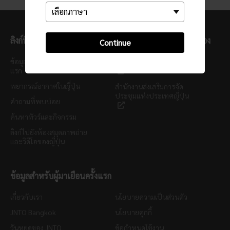
ลิงก์ที่มีประโยชน์
เว็บไซต์เจเอ็นทีโอที่เกี่ยวข้อง
Continue
ข้อมูลสำหรับผู้มาเยือนครั้ง
JNTO Corporate Website
แรก
พยากรณ์อากาศในญี่ปุ่น
สำนักงานส่งเสริมการจัด
ประชุมแห่งประเทศญี่ปุ่น
คำถามที่พบบ่อย
ค้นหาทัวร์และกิจกรรม
ลิงก์ไปยังห้องสมุดภาพถ่าย
และวิดีโอของญี่ปุ่น
ข้อมูลสำหรับผู้มาเยือนครั้งแรก
เกี่ยวกับเรา
นโยบายความเป็นส่วนตัว
JNTO Bangkok
นโยบายคุกกี้
วันหยุดของ JNTO
ข้อกำหนดใช้งาน