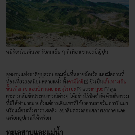
หนีร้อนไปเดินเขารับลมเย็น ๆ ที่เทือกเขาเอลป์ญี่ปุ่น
อุทยานแห่งชาติชูบุครอบคลุมพื้นที่หลายจังหวัด และมีสถานที่
ท่องเที่ยวยอดนิยมหลายแห่ง ทั้ง
คามิโกจิ
ซึ่งเป็น
เส้นทางเดิน
ขึ้นเทือกเขาเอลป์ทาเตยามะคุโรเบะ
และ
ฮากูบะ
คุณ
สามารถสัมผัสประสบการณ์ต่างๆ ได้อย่างไร้ขีดจำกัด ด้วยกิจกรรม
ที่มีให้ทำมากมายตั้งแต่การเดินเขาที่ใช้เวลาหลายวัน การปีนผา
หรือแม้กระทั่งพาราเซลลิ่ง อย่าลืมตรวจสอบสภาพอากาศ และ
เตรียมอุปกรณ์ให้พร้อม
ทะเลสาบและแม่น้ำ