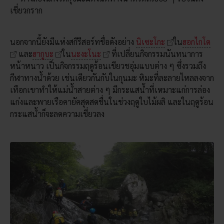
เชี่ยวกราก
นอกจากนี้ยังมีแห่งสกีรีสอร์ทชื่อดังอย่าง
นิเซะโกะ
ใน
ฮอกไกโด
และ
ฮากูบะ
ใน
นะงะโนะ
ที่เปลี่ยนกิจกรรมนันทนาการ
หน้าหนาว เป็นกิจกรรมฤดูร้อนเขียวชอุ่มแบบต่าง ๆ ซึ่งรวมถึง
กีฬาทางน้ำด้วย เช่นเดียวกันกับในกุนมะ หิมะที่ละลายไหลลงจาก
เทือกเขาทำให้แม่น้ำสายต่าง ๆ มีกระแสน้ำที่เหมาะแก่การล่อง
แก่งและพายเรือคายัคสุดสดชื่นในช่วงฤดูใบไม้ผลิ และในฤดูร้อน
กระแสน้ำก็จะลดความเชี่ยวลง