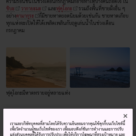
ความร้อนชื้นในช่วงเดือนกรกฎาคมก็อาจทำให้บางคนถอดใจ ใน
ชิบะ
วากายะมะ
และ
ฟุคุโอกะ
รวมถึงพื้นที่ชายฝั่งอื่น ๆ
อย่าง
คามากุระ
ก็มีชายหาดยอดนิยมด้วยเช่นกัน ชายหาดเกือบ
ทุกแห่งจะเปิดให้ได้เพลิดเพลินกับฤดูเล่นน้ำในช่วงเดือน
กรกฎาคม
ฟุคุโอกะมีหาดทรายอยู่หลายแห่ง
ถึงแม้ว่าจะไม่ค่อยเป็นที่รู้จักในหมู่นักท่องเที่ยวต่างชาติส่วนใหญ่
แต่ธุรกิจสวนน้ำและสปาธีมปาร์คที่ประสบความสำเร็จของญี่ปุ่น
เราและบริษัทบุคคลที่สามโดยได้รับความยินยอมจากคุณใช้คุกกี้บนเว็บไซต์นี้
เพื่อวัดจำนวนผู้ชมเว็บไซต์ของเรา เพื่อมอบฟังก์ชันการทำงานและการปรับ
ก็ควรแค่แก่การลอง
นางาชิมะรีสอร์ท
ใน
มิเอะ
ได้รวบรวม
แต่งส่วนบุคคลที่ได้รับการปรับปรุง เพื่อให้บริการโฆษณาที่ตรงเป้าหมาย และ