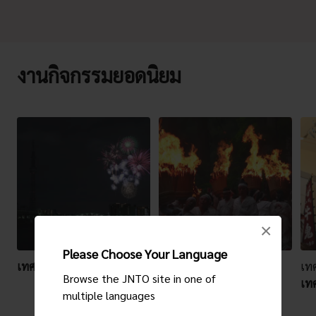
งานกิจกรรมยอดนิยม
×
Please Choose Your Language
เทศกาลดอกไม้ไฟแม่น้ำสุมิดะ
เทศกาลท้องถิ่น
เทศ
Browse the JNTO site in one of
นะชิ โออุงิ มัทสึริ (เทศกาล
เทศ
multiple languages
คบไฟนะชิ)