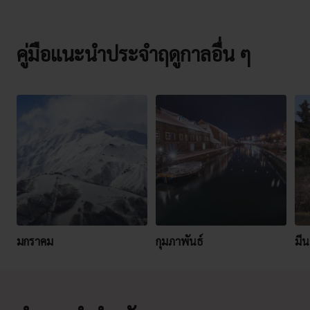
คู่มือแนะนำประจำฤดูกาลอื่น ๆ
มกราคม
กุมภาพันธ์
มี