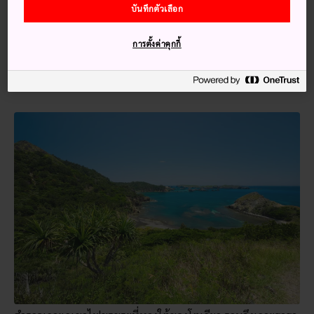
สิ้นสุด เยี่ยมชมเกาะศิลปะในทะเลน้ำจืดเซโต แนวปะการังที่
บันทึกตัวเลือก
สวยงามและเกาะที่ไม่มีคนอาศัยอยู่ใน
หมู่เกาะโอกินาวะ
และ
เกาะภูเขาไฟที่เหมือนกับเกาะในจูราสสิค พาร์ค ทางใต้ของ
การตั้งค่าคุกกี้
โตเกียว เรือเฟอร์รี่ที่เล่นไปมายังเกาะต่าง ๆ จะมีรอบบริการมาก
ที่สุดในช่วงเดือนกรกฎาคมและสิงหาคม