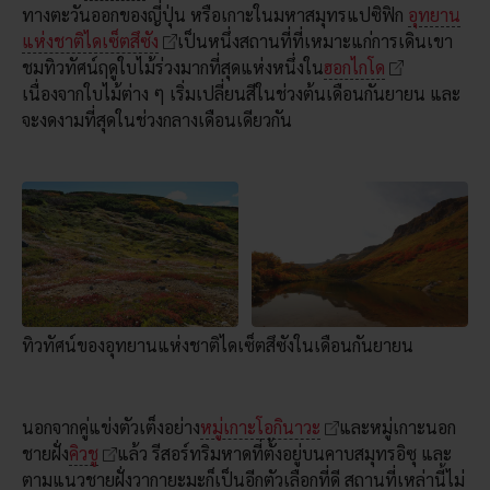
ทางตะวันออกของญี่ปุ่น หรือเกาะในมหาสมุทรแปซิฟิก
อุทยาน
แห่งชาติไดเซ็ตสึซัง
เป็นหนึ่งสถานที่ที่เหมาะแก่การเดินเขา
ชมทิวทัศน์ฤดูใบไม้ร่วงมากที่สุดแห่งหนึ่งใน
ฮอกไกโด
เนื่องจากใบไม้ต่าง ๆ เริ่มเปลี่ยนสีในช่วงต้นเดือนกันยายน และ
จะงดงามที่สุดในช่วงกลางเดือนเดียวกัน
ทิวทัศน์ของอุทยานแห่งชาติไดเซ็ตสึซังในเดือนกันยายน
นอกจากคู่แข่งตัวเต็งอย่าง
หมู่เกาะโอกินาวะ
และหมู่เกาะนอก
ชายฝั่ง
คิวชู
แล้ว รีสอร์ทริมหาดที่ตั้งอยู่บนคาบสมุทรอิซุ และ
ตามแนวชายฝั่งวากายะมะก็เป็นอีกตัวเลือกที่ดี สถานที่เหล่านี้ไม่