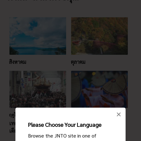
สิงหาคม
ตุลาคม
×
ฤดูใบไม้ร่วง
ฤดูใบไม้ร่วง
เทศกาลคิชิวะดะดันจิริประจำ
เทศกาลโอวาระคาเซะโนะ
Please Choose Your Language
เดือนกันยายน
บง
Browse the JNTO site in one of