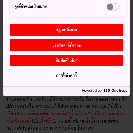
สนใจมากพอ ๆ กับการแข่งขัน
คุกกี้กำหนดเป้าหมาย
ปฏิเสธทั้งหมด
ยอมรับคุกกี้ทั้งหมด
บันทึกตัวเลือก
โตเกียวโดมเป็นหนึ่งในสเตเดียมที่ใหญ่ที่สุดในประเทศ และมี
แม้กระทั่งสวนสนุกอยู่ในนั้นด้วย
การตั้งค่าคุกกี้
ตั๋วเข้าชมการแข่งขันเบสบอลมักจะสามารถหาซื้อล่วงหน้าได้ที่
ร้านสะดวกซื้อ และถึงแม้ว่าจะเวลากระชั้น ก็ควรลองตรวจสอบว่า
มีตั๋วว่างหรือไม่ หากคุณไม่ได้ชื่นชอบเบสบอล ขอแนะนำให้ไป
เยือน
สนามแข่งรถซูซูกะเซอร์กิต
ใน
มิเอะ
หรือ
สนามแข่งรถ
ทวินริงโมเตงิ
ใน
โทจิงิ
สนามทั้งสองแห่งนี้มีการแข่งขัน
มอเตอร์สปอร์ตหลายรายการในเดือนกันยายน