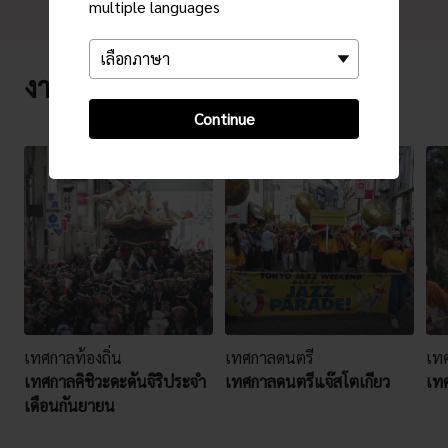
multiple languages
งานกิจกรรมยอดนิยม
Continue
เทศกาลท้องถิ่น
เทศกาลดนตรี
เทศ
เทศกาลคิชิวะดะดันจิริประจำ
เทศกาลดนตรีแจ๊สโตเกียว
เทศ
เดือนกันยายน