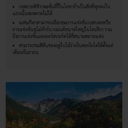
เทศกาลคิชิวาดะดันจิริิในโอซาก้าเป็นสิ่งที่ทุกคนใน
แถบนั้นจะพลาดไม่ได้
แฟนกีฬาสามารถเลือกชมการแข่งขันเบสบอลหรือ
การแข่งขันซูโม่ทัวร์นาเมนต์ขนาดใหญ่ในโตเกียว รวม
ถึงการแข่งขันมอเตอร์สปอร์ตได้ที่สนามหลายแห่ง
สามารถชมสีสันของฤดูใบไม้ร่วงในฮอกไกโดได้ตั้งแต่
เดือนกันยายน