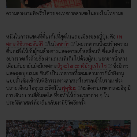
ความสวยงามที่พริ้วไหวของเทศกาลคาเซะโนะบงในโทยามะ
หนึ่งในการแสดงที่ตื่นเต้นที่สุดในแถบเมืองของญี่ปุ่น คือ
เท
ศกาลคิชิวาดะดันจิริ
ใน
โอซาก้า
โดยเทศกาลนี้จะสร้างความ
ตื่นตะลึงให้กับผู้ชมด้วยการแสดงศาลเจ้าเคลื่อนที่ ซึ่งเคลื่อนที่
อย่างรวดเร็วด้วยล้อ ผ่านถนนที่เต็มไปด้วยผู้คน นอกจากนี้กลาง
เดือนกันยายันยังมีเทศกาล
สึรูงะโอกะฮาจิมังกูเรไตไซ
ซึ่งมีการ
แสดงยะบุซะเมะ-ชินจิ เป็นเทศกาลที่ผสมผสานการขี่ม้ายิงธนู
แบบดั้งเดิมเข้ากับพิธีกรรมทางศาสนาในศาลเจ้าโบราณ ช่วง
ปลายเดือน ไอซุวะกะมัตสึใน
ฟุคุชิมะ
จะจัดงานเทศกาลอะอิซุ มี
การเดินขบวนสีสันสดใส ที่จะทำให้ช่วงเวลาต่าง ๆ ใน
ประวัติศาสตร์ท้องถิ่นกลับมามีชีวิตอีกครั้ง