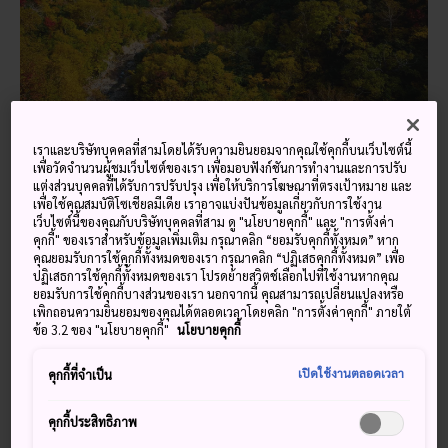
โทกาจิดาเกะอนเซ็น และอุทยานแห่งชาติไดเซ็ตสึซังในฮอกไกโด
เราและบริษัทบุคคลที่สามโดยได้รับความยินยอมจากคุณใช้คุกกี้บนเว็บไซต์นี้
เข้าสู่ฤดูใบไม้ร่วงเร็วกว่าภูมิภาคอื่น ๆ ในญี่ปุ่น
เพื่อวัดจำนวนผู้ชมเว็บไซต์ของเรา เพื่อมอบฟังก์ชันการทำงานและการปรับ
แต่งส่วนบุคคลที่ได้รับการปรับปรุง เพื่อให้บริการโฆษณาที่ตรงเป้าหมาย และ
เพื่อใช้คุณสมบัติโซเชียลมีเดีย เราอาจแบ่งปันข้อมูลเกี่ยวกับการใช้งาน
เว็บไซต์นี้ของคุณกับบริษัทบุคคลที่สาม ดู "นโยบายคุกกี้" และ "การตั้งค่า
กีฬาแห่งชาติ ที่มีทั้งกีฬาดั้งเดิมและร่วม
คุกกี้" ของเราสำหรับข้อมูลเพิ่มเติม กรุณาคลิก “ยอมรับคุกกี้ทั้งหมด” หาก
คุณยอมรับการใช้คุกกี้ทั้งหมดของเรา กรุณาคลิก “ปฏิเสธคุกกี้ทั้งหมด” เพื่อ
สมัย
ปฏิเสธการใช้คุกกี้ทั้งหมดของเรา โปรดย้ายสวิตช์เลือกไปที่ใช้งานหากคุณ
ยอมรับการใช้คุกกี้บางส่วนของเรา นอกจากนี้ คุณสามารถเปลี่ยนแปลงหรือ
ตั้งแต่ที่นำเข้ามาในประเทศเมื่อปีค.ศ. 1872 เบสบอลก็กลาย
เพิกถอนความยินยอมของคุณได้ตลอดเวลาโดยคลิก "การตั้งค่าคุกกี้" ภายใต้
ข้อ 3.2 ของ "นโยบายคุกกี้"
นโยบายคุกกี้
เป็นกีฬาสำคัญในวงการกีฬาของญี่ปุ่น ทุกปี จะมีทีม 12 ทีมเข้า
แข่งขันกัน เพื่อชิงอันดับในลีก และพื้นที่ในการเข้าแข่งขันรอบ
เปิดใช้งานตลอดเวลา
คุกกี้ที่จำเป็น
ตัดเชือกจบฤดูกาล นอกจากจะมีชื่อแปลก ๆ แต่มีสีสันอย่างปลา
คาร์ปและนกนางแอ่นแล้ว ทีมเบสบอลในญี่ปุ่นยังมีแฟนกีฬาที่
คุกกี้ประสิทธิภาพ
กระตือรือร้น (แต่สุภาพ) ด้วย นอกจากนี้วัฒนธรรมการเชียร์ก็น่า