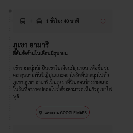
1 ชั่วโมง 40 นาที
ภูเขา อามาริ
สีสันจัดจ้านในเดือนมิถุนายน
เข้าร่วมกลุ่มนักปีนเขาในเดือนมิถุนายน เพื่อชื่นชม
ดอกกุหลาบพันปีญี่ปุ่นและดอกไอริสที่ปกคลุมไปทั่ว
ภูเขา ภูเขา อามาริเป็นภูเขาที่ปีนค่อนข้างง่ายและ
ในวันที่อากาศปลอดโปร่งก็จะสามารถเห็นวิวภูเขาไฟ
ฟูจิ
แสดงบน GOOGLE MAPS