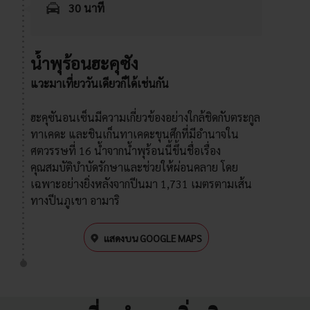
30 นาที
น้ำพุร้อนฮะคุซัง
แวะมาเที่ยววันเดียวก็ได้เช่นกัน
ฮะคุซันอนเซ็นมีความเกี่ยวข้องอย่างใกล้ชิดกับตระกูล
ทาเคดะ และชินเก็นทาเคดะขุนศึกที่มีอำนาจใน
ศตวรรษที่ 16 น้ำจากน้ำพุร้อนนี้ขึ้นชื่อเรื่อง
คุณสมบัติบำบัดรักษาและช่วยให้ผ่อนคลาย โดย
เฉพาะอย่างยิ่งหลังจากปีนมา 1,731 เมตรตามเส้น
ทางปีนภูเขา อามาริ
แสดงบน GOOGLE MAPS