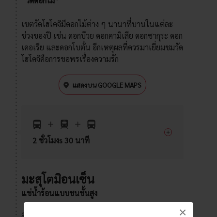
“วัดดอกไม้”
เขตวัดโฮโคจิมีดอกไม้ต่าง ๆ นานาที่บานในแต่ละ
ช่วงของปี เช่น ดอกบ๊วย ดอกคามิเลีย ดอกซากุระ ดอก
เคอเรีย และดอกโบตั๋น อีกเหตุผลที่ควรมาเยี่ยมชมวัด
โฮโคจิคือการขอพรเรื่องความรัก
แสดงบน GOOGLE MAPS
2 ชั่วโมงs 30 นาที
มะสุโตมิอนเซ็น
แช่น้ำร้อนแบบชนชั้นสูง
×
ดื่มด่ำในน้ำบำบัดของสปาอนเซ็นระดับชาติในจังหวัด