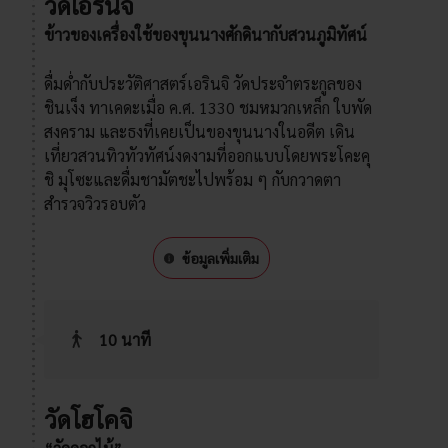
วัดเอรินจิ
ข้าวของเครื่องใช้ของขุนนางศักดินากับสวนภูมิทัศน์
ดื่มด่ำกับประวัติศาสตร์เอรินจิ วัดประจำตระกูลของ
ชินเง็ง ทาเคดะเมื่อ ค.ศ. 1330 ชมหมวกเหล็ก ใบพัด
สงคราม และธงที่เคยเป็นของขุนนางในอดีต เดิน
เที่ยวสวนทิวทัวทัศน์งดงามที่ออกแบบโดยพระโคะคุ
ชิ มุโซะและดื่มชามัตชะไปพร้อม ๆ กับกวาดตา
สำรวจวิวรอบตัว
ข้อมูลเพิ่มเติม
10 นาที
วัดโฮโคจิ