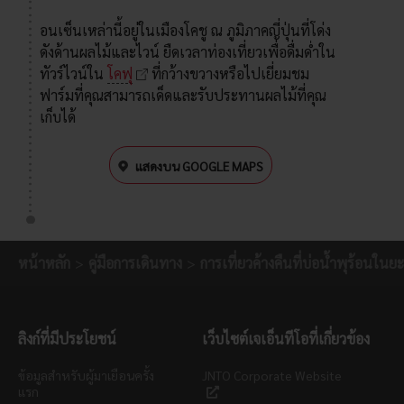
อนเซ็นเหล่านี้อยู่ในเมืองโคชู ณ ภูมิภาคญี่ปุ่นที่โด่ง
ดังด้านผลไม้และไวน์ ยืดเวลาท่องเที่ยวเพื่อดื่มด่ำใน
ทัวร์ไวน์ใน
โคฟุ
ที่กว้างขวางหรือไปเยี่ยมชม
ฟาร์มที่คุณสามารถเด็ดและรับประทานผลไม้ที่คุณ
เก็บได้
แสดงบน GOOGLE MAPS
หน้าหลัก
คู่มือการเดินทาง
การเที่ยวค้างคืนที่บ่อน้ำพุร้อนใน
ลิงก์ที่มีประโยชน์
เว็บไซต์เจเอ็นทีโอที่เกี่ยวข้อง
ข้อมูลสำหรับผู้มาเยือนครั้ง
JNTO Corporate Website
แรก