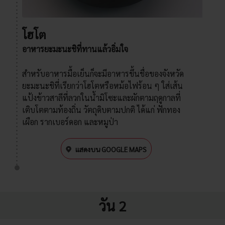
โฮโต
อาหารยะมะนะชิที่ทานแล้วอิ่มใจ
สำหรับอาหารมื้อเย็นก็จะมีอาหารขึ้นชื่อของจังหวัด
ยะมะนะชิที่เรียกว่าโฮโตหรือหม้อไฟร้อน ๆ ใส่เส้น
แป้งข้าวสาลีที่ลวกในน้ำมิโซะและผักตามฤดูกาลที่
เติบโตตามท้องถิ่น วัตถุดิบตามปกติ ได้แก่ ฟักทอง
เผือก รากเบอร์ดอก และหมูป่า
แสดงบน GOOGLE MAPS
วัน 2