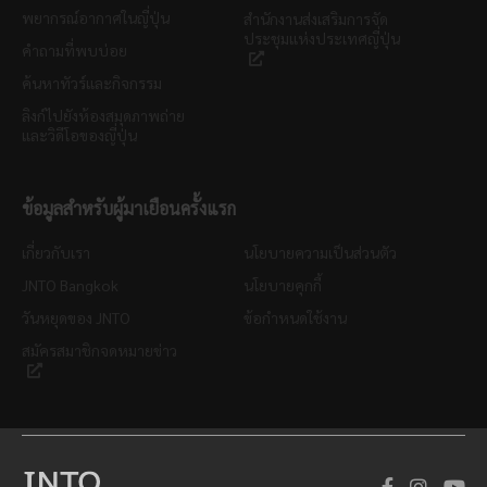
พยากรณ์อากาศในญี่ปุ่น
สำนักงานส่งเสริมการจัด
ประชุมแห่งประเทศญี่ปุ่น
คำถามที่พบบ่อย
ค้นหาทัวร์และกิจกรรม
ลิงก์ไปยังห้องสมุดภาพถ่าย
และวิดีโอของญี่ปุ่น
ข้อมูลสำหรับผู้มาเยือนครั้งแรก
เกี่ยวกับเรา
นโยบายความเป็นส่วนตัว
JNTO Bangkok
นโยบายคุกกี้
วันหยุดของ JNTO
ข้อกำหนดใช้งาน
สมัครสมาชิกจดหมายข่าว