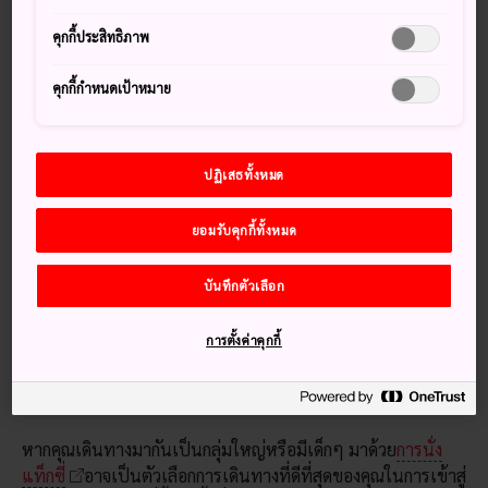
รถไฟ
คุกกี้ประสิทธิภาพ
สถานีรถไฟใต้ดินเมืองฟุคุโอกะตั้งอยู่ภายในอาคารผู้โดยสารใน
ประเทศ รถไฟสายคุโกะจะพาคุณเข้าสู่ย่านหลักของเมืองอย่าง
ฮา
คุกกี้กำหนดเป้าหมาย
กาตะ
และ
เทนจิน
โดยใช้เวลา 5 และ 11 นาทีตามลำดับ
ระบบรถไฟใต้ดินฟุคุโอกะ
มีรถไฟ 3 สายให้บริการ ซึ่ง
ครอบคลุมทั่วบริเวณใกล้เคียง
ปฏิเสธทั้งหมด
รถบัส
ยอมรับคุกกี้ทั้งหมด
มีป้ายรถบัสตั้งอยู่ทั้งที่อาคารผู้โดยสารระหว่างประเทศและใน
ประเทศ นอกจาก
บริการรถบัส
ไปยังพื้นที่ใกล้เคียงแล้ว ก็ยังมี
บันทึกตัวเลือก
รถบัสทางหลวงให้บริการซึ่งจะนำคุณไปยังเขตวัด
ดะไซฟุ
จังหวัดใกล้เคียง และแหล่งน้ำพุร้อน
โออิตะ
รวมถึงพื้นที่ไกล
การตั้งค่าคุกกี้
ออกไปอย่างจังหวัด
ซะกะ
นางาซากิ
และ
คุมะโมโตะ
แท็กซี่
หากคุณเดินทางมากันเป็นกลุ่มใหญ่หรือมีเด็กๆ มาด้วย
การนั่ง
แท็กซี่
อาจเป็นตัวเลือกการเดินทางที่ดีที่สุดของคุณในการเข้าสู่