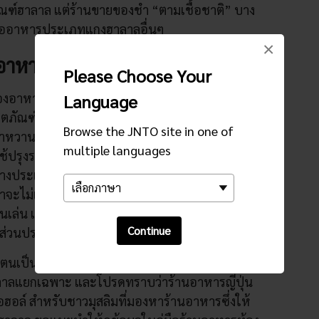
ตภัณฑ์ฮาลาล แต่ร้านขายของชำ “ตามเชื้อชาติ” บาง
รืออาหารประเภทแกงฮาลาลอื่นๆ
×
ีอาหารตามที่ฉันต้องการหรือไม่
Please Choose Your
Language
งอาหารญี่ปุ่นพื้นเมืองดูจะเหมาะกับฮาลาลเพราะ
ตภัณฑ์จากถั่วเหลืองอย่างเต้าหู้ อย่างไรก็ตาม สาเก
Browse the JNTO site in one of
าหวานสำหรับปรุงอาหารที่ทำจากข้าว รวมถึงซีอิ๊ว
multiple languages
ช้ปรุงรสอาหารญี่ปุ่นกันอย่างแพร่หลาย เช่น เมนสึ
ซะบางประเภทนั้นยังมีส่วนผสมของแอลกอฮอล์สำหรับ
่าจะไม่เติมสารปรุงแต่งและติดฉลาก “มุเทงกะ” (無
นเล่น และขนมหวานก็อาจมีส่วนผสมของเจลาติน
Continue
็นส่วนประกอบด้วย
าตนเป็นร้านอาหารแบบฮาลาล แต่อาหารในร้านนั้น
าลาลแยกเฉพาะ และโปรดทราบว่าร้านอาหารญี่ปุ่น
กอฮอล์ สำหรับชาวมุสลิมที่มองหาร้านอาหารซึ่งให้