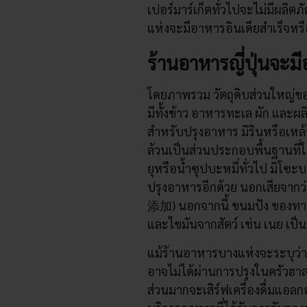
เปอร์มาร์เก็ตทั่วไปจะไม่มีผลิ
แห่งจะมีอาหารอินเดียสำเร็จห
ร้านอาหารญี่ปุ่นจะม
โดยภาพรวม วัตถุดิบส่วนใหญ่ขอ
มีทั้งข้าว อาหารทะเล ผัก และผลิ
สำหรับปรุงอาหาร มิรินหรือเหล้
ล้วนเป็นส่วนประกอบพื้นฐานที่ใ
ยุหรือน้ำซุปบะหมี่ทั่วไป มิโ
ปรุงอาหารอีกด้วย นอกเสียจากว
添加) นอกจากนี้ ขนมปัง ของทา
และไขมันจากสัตว์ เช่น เนย เป
แม้ร้านอาหารบางแห่งจะระบุว่
อาจไม่ได้ผ่านการปรุงในครัวฮ
ส่วนมากจะเสิร์ฟเครื่องดื่มแอล