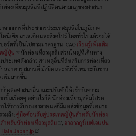
นนักท่องเที่ยวมุสลิมที่ปฏิบัติตนตามกฎของศาสนา
วมาจากการที่ประชากรประเทศมุสลิมในภูมิภาค
นโดนีเซีย มาเลเซีย และสิงคโปร์ โดยทั่วไปแล้วจะได้
าสปอร์ตที่เป็นไปตามมาตรฐาน ICAO
เรียนรู้เพิ่มเติม
ญี่ปุ่น
นักท่องเที่ยวมุสลิมส่วนใหญ่ที่เดินทาง
มประเทศดังกล่าว สาเหตุอื่นที่ส่งเสริมการท่องเที่ยว
้านอาหาร สถานที่ มัสยิด และทัวร์ที่เหมาะกับชาว
เพิ่มมากขึ้น
ดกว้างต่อศาสนาอื่น และปรับตัวให้เข้ากับความ
กขึ้นเรื่อยๆ อย่างไรก็ดี นักท่องเที่ยวมุสลิมโปรด
รให้การรับรองฮาลาล แต่ก็มีแหล่งข้อมูลที่เหมาะ
รวมถึง:
คู่มือต้อนรับสู่ประเทศญี่ปุ่นสำหรับนักท่อง
่นสำหรับนักท่องเที่ยวมุสลิม
,
ฮาลาลกูร์เมต์เจแปน
ะ
HalalJapan.jp