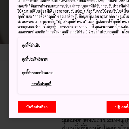
เราและบริษัทบุคคลที่สามโดยได้รับความยินยอมจากคุณใช้คุกกี้บนเว็บไซต์นี้เพ
มอบฟังก์ชันการทำงานและการปรับแต่งส่วนบุคคลที่ได้รับการปรับปรุง เพื่อให
ใช้คุณสมบัติโซเชียลมีเดีย เราอาจแบ่งปันข้อมูลเกี่ยวกับการใช้งานเว็บไซต์นี
คุกกี้" และ "การตั้งค่าคุกกี้" ของเราสำหรับข้อมูลเพิ่มเติม กรุณาคลิก “ยอมรับ
ทั้งหมดของเรา กรุณาคลิก “ปฏิเสธคุกกี้ทั้งหมด” เพื่อปฏิเสธการใช้คุกกี้ทั้งห
หากคุณยอมรับการใช้คุกกี้บางส่วนของเรา นอกจากนี้ คุณสามารถเปลี่ยนแป
ตลอดเวลาโดยคลิก "การตั้งค่าคุกกี้" ภายใต้ข้อ 3.2 ของ "นโยบายคุกกี้"
นโยบ
คุกกี้ที่จำเป็น
หน้าหลัก
ช่วยคุณวางแผน
นักท่องเที่ยวมุสลิม
คุกกี้ประสิทธิภาพ
คุกกี้กำหนดเป้าหมาย
ความนิยมในการ
การตั้งค่าคุกกี้
กำลังเพิ่มขึ้นเร
บันทึกตัวเลือก
ปฏิเสธทั
ประเทศญี่ปุ่นได้พัฒนาและยกร
มุสลิมอย่างต่อเนื่อง ประเทศญี่ป
ส่วนหนึ่งที่มีการเติบโตอย่างก้