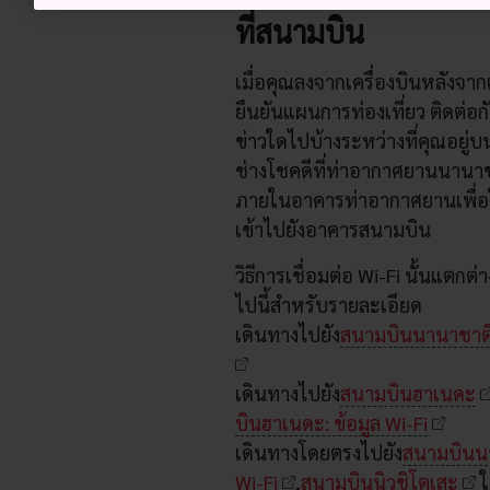
ที่สนามบิน
เมื่อคุณลงจากเครื่องบินหลังจากเ
ยืนยันแผนการท่องเที่ยว ติดต่
ข่าวใดไปบ้างระหว่างที่คุณอยู่บ
ช่างโชคดีที่ท่าอากาศยานนานาชา
ภายในอาคารท่าอากาศยานเพื่อให
เข้าไปยังอาคารสนามบิน
วิธีการเชื่อมต่อ Wi-Fi นั้นแตก
ไปนี้สำหรับรายละเอียด
เดินทางไปยัง
สนามบินนานาชาติ
เดินทางไปยัง
สนามบินฮาเนดะ
บินฮาเนดะ: ข้อมูล Wi-Fi
เดินทางโดยตรงไปยัง
สนามบินน
Wi-Fi
,
สนามบินนิวชิโตเสะ
ใ