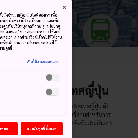
ื่อวัดจำนวนผู้ชมเว็บไซต์ของเรา เพื่อ
้บริการโฆษณาที่ตรงเป้าหมาย และเพื่อ
้ของคุณกับบริษัทบุคคลที่สาม ดู "นโยบาย
คุกกี้ทั้งหมด” หากคุณยอมรับการใช้คุกกี้
มดของเรา โปรดย้ายสวิตช์เลือกไปที่ใช้งาน
ลงหรือเพิกถอนความยินยอมของคุณได้
ายคุกกี้
อินเทอร์เน็ต
เปิดใช้งานตลอดเวลา
่องที่ง่ายๆในประเทศญี่ปุ่น
รอยู่ทั่วเมืองใหญ่ๆ ทั้งหมดในประเทศญี่ปุ่น ดัง
รื่องที่ทำได้อย่างง่ายดาย แต่อย่างไรก็ตามสำหรับการ
ห่างไกล ควรเช่า Wi-Fi แบบพกพาเพื่อรับประกันการ
้งหมด
ยอมรับคุกกี้ทั้งหมด
ตอน