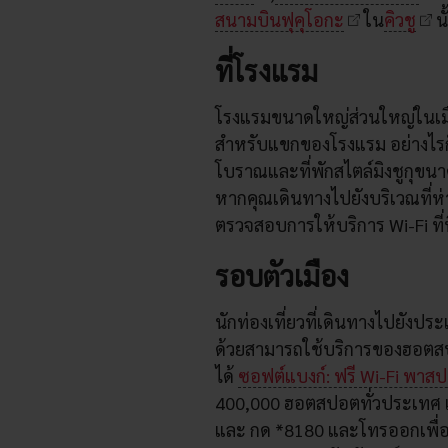
สนามบินฟุคุโอกะ
ใน
คิวชู
นั
ที่โรงแรม
โรงแรมขนาดใหญ่ส่วนใหญ่ในเมือ
สำหรับแขกของโรงแรม อย่างไรก
โบราณและที่พักสไตล์มิงชูกุขนาด
หากคุณเดินทางไปยังบริเวณที่ห่
ตรวจสอบการให้บริการ Wi-Fi ที่ท
รอบตัวเมือง
นักท่องเที่ยวที่เดินทางไปยังปร
ด้วยสามารถใช้บริการของฮอตสป
ได้
ซอฟต์แบงก์: ฟรี Wi-Fi พาสป
400,000 ฮอตสปอตทั่วประเทศ เพ
และ กด *8180 และโทรออกเพื่อร