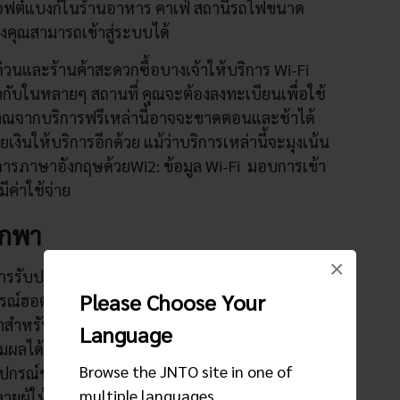
ฟต์แบงก์ในร้านอาหาร คาเฟ่ สถานีรถไฟขนาด
่งคุณสามารถเข้าสู่ระบบได้
วนและร้านค้าสะดวกซื้อบางเจ้าให้บริการ Wi-Fi
วกับในหลายๆ สถานที่ คุณจะต้องลงทะเบียนเพื่อใช้
ณจากบริการฟรีเหล่านี้อาจจะขาดตอนและช้าได้
ินให้บริการอีกด้วย แม้ว่าบริการเหล่านี้จะมุงเน้น
ีบริการภาษาอังกฤษด้วยWi2: ข้อมูล Wi-Fi มอบการเข้า
ีค่าใช้จ่าย
พกพา
×
การรับประกันการเชื่อมต่อ Wi-Fi จากทั่วทุกมุมของ
Please Choose Your
ปกรณ์ฮอตสปอตส่วนตัวหรือ
Wi-Fi กระเป๋า
เมื่อคุณ
สำหรับให้บริการเช่านี้ให้บริการอยู่ในทุกสนามบิน
Language
มผลได้ ในอีกทางหนึ่ง ทำการจองล่วงหน้าทาง
Browse the JNTO site in one of
งอุปกรณ์ของคุณไปยังโรงแรมของคุณล่วงหน้า หา
multiple languages
ายผู้ให้บริการ:
JAL ABC
,
PuPuRu Wi-Fi
,
Vision