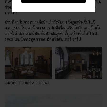
ที่ได้รับการอนุรักษ์ไว้เป็นอย่างดีและค้นพบว่าชีวิตเป็นเช่นไรใน
ช่วงเวลาที่ได้รับอิทธิพลจากต่างชาติและมีการค้าขายระหว่าง
ประเทศ
บ้านที่คุณไม่ควรพลาดคือบ้านไก่กังหันลม ซึ่งถูกสร้างขึ้นในปี
ค.ศ. 1909 โดยพ่อค้าชาวเยอรมันชื่อก็อตฟรีด​ โธมัส และบ้านโม
เอกิซึ่งเป็นคฤหาสน์สองชั้นสวยสะดุดตาที่ถูกสร้างขึ้นในปี ค.ศ.
1903 โดยนักการทูตชาวอเมริกันชื่อฮันเตอร์ ชาร์ป
©KOBE TOURISM BUREAU