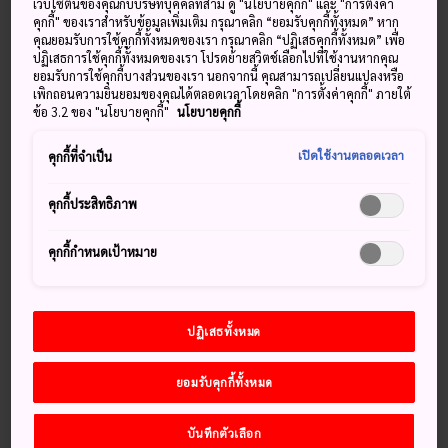
เว็บไซต์นี้ของคุณกับบริษัทบุคคลที่สาม ดู "นโยบายคุกกี้" และ "การตั้งค่า
คุกกี้" ของเราสำหรับข้อมูลเพิ่มเติม กรุณาคลิก “ยอมรับคุกกี้ทั้งหมด” หาก
เชิงภูเขาร็อกโกะเป็นที่ตั้งของคิตะโนะโจ ซึ่งเป็นย่าน
คุณยอมรับการใช้คุกกี้ทั้งหมดของเรา กรุณาคลิก “ปฏิเสธคุกกี้ทั้งหมด” เพื่อ
ประวัติศาสตร์ขนาดเล็กใน
โกเบ
ที่พ่อค้าและนักการทูตต่าง
ปฏิเสธการใช้คุกกี้ทั้งหมดของเรา โปรดย้ายสวิตช์เลือกไปที่ใช้งานหากคุณ
ยอมรับการใช้คุกกี้บางส่วนของเรา นอกจากนี้ คุณสามารถเปลี่ยนแปลงหรือ
ประเทศเคยมาพักอาศัยอยู่ ร่องรอยการอยู่อาศัยและอิทธิพลของ
เพิกถอนความยินยอมของคุณได้ตลอดเวลาโดยคลิก "การตั้งค่าคุกกี้" ภายใต้
พวกเขายังคงหลงเหลืออยู่จนทุกวันนี้
ข้อ 3.2 ของ "นโยบายคุกกี้"
นโยบายคุกกี้
เปิดใช้งานตลอดเวลา
คุกกี้ที่จำเป็น
พลาดไม่ได้
คุกกี้ประสิทธิภาพ
เข้าชมบ้านไก่กังหันลมอันโด่งดังที่ถูกสร้างขึ้นในปี
คุกกี้กำหนดเป้าหมาย
ค.ศ. 1909 โดยพ่อค้าชาวเยอรมันชื่อก็อตฟรีด​โธมัส
เรียนรู้เกี่ยวกับเฟอร์นิเจอร์ดัตช์ที่พิพิธภัณฑ์ดัตช์และ
บ้านน้ำหอม
ปฏิเสธทั้งหมด
เดินชมบ้านโมเอกิ คฤหาสน์สองชั้นงามตาที่ถูกสร้าง
ขึ้นในปี ค.ศ. 1903
ยอมรับคุกกี้ทั้งหมด
บันทึกตัวเลือก