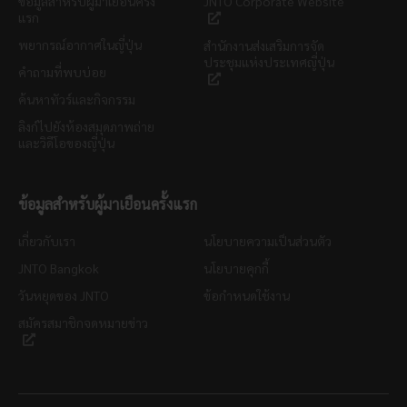
ข้อมูลสำหรับผู้มาเยือนครั้ง
JNTO Corporate Website
แรก
พยากรณ์อากาศในญี่ปุ่น
สำนักงานส่งเสริมการจัด
ประชุมแห่งประเทศญี่ปุ่น
คำถามที่พบบ่อย
ค้นหาทัวร์และกิจกรรม
ลิงก์ไปยังห้องสมุดภาพถ่าย
และวิดีโอของญี่ปุ่น
ข้อมูลสำหรับผู้มาเยือนครั้งแรก
เกี่ยวกับเรา
นโยบายความเป็นส่วนตัว
JNTO Bangkok
นโยบายคุกกี้
วันหยุดของ JNTO
ข้อกำหนดใช้งาน
สมัครสมาชิกจดหมายข่าว