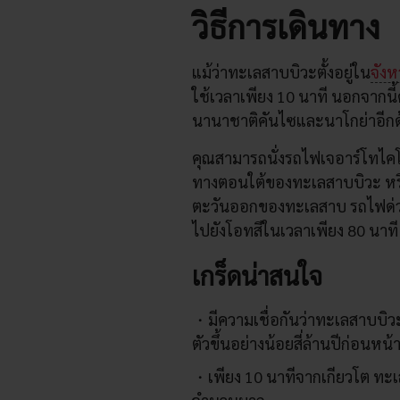
วิธีการเดินทาง
แม้ว่าทะเลสาบบิวะตั้งอยู่ใน
จังห
ใช้เวลาเพียง 10 นาที นอกจากน
นานาชาติคันไซและนาโกย่าอีกด
คุณสามารถนั่งรถไฟเจอาร์โทไคโด
ทางตอนใต้ของทะเลสาบบิวะ หรือน
ตะวันออกของทะเลสาบ รถไฟด่วน
ไปยังโอทสึในเวลาเพียง 80 นาที
เกร็ดน่าสนใจ
มีความเชื่อกันว่าทะเลสาบบิวะน
ตัวขึ้นอย่างน้อยสี่ล้านปีก่อนหน้าน
เพียง 10 นาทีจากเกียวโต ทะ