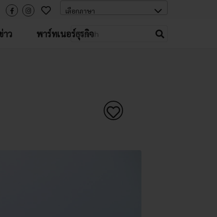
่าว
พาร์ทเนอร์ธุรกิจ