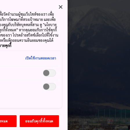
ื่อวัดจำนวนผู้ชมเว็บไซต์ของเรา เพื่อ
้บริการโฆษณาที่ตรงเป้าหมาย และเพื่อ
้ของคุณกับบริษัทบุคคลที่สาม ดู "นโยบาย
คุกกี้ทั้งหมด” หากคุณยอมรับการใช้คุกกี้
มดของเรา โปรดย้ายสวิตช์เลือกไปที่ใช้งาน
ลงหรือเพิกถอนความยินยอมของคุณได้
ายคุกกี้
เปิดใช้งานตลอดเวลา
้งหมด
ยอมรับคุกกี้ทั้งหมด