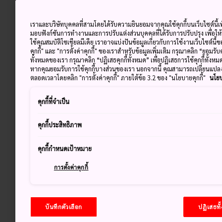
เราและบริษัทบุคคลที่สามโดยได้รับความยินยอมจากคุณใช้คุกกี้บนเว็บไซต์นี้เพ
มอบฟังก์ชันการทำงานและการปรับแต่งส่วนบุคคลที่ได้รับการปรับปรุง เพื่อให
ใช้คุณสมบัติโซเชียลมีเดีย เราอาจแบ่งปันข้อมูลเกี่ยวกับการใช้งานเว็บไซต์นี
คุกกี้" และ "การตั้งค่าคุกกี้" ของเราสำหรับข้อมูลเพิ่มเติม กรุณาคลิก “ยอมรับ
ทั้งหมดของเรา กรุณาคลิก “ปฏิเสธคุกกี้ทั้งหมด” เพื่อปฏิเสธการใช้คุกกี้ทั้งห
หากคุณยอมรับการใช้คุกกี้บางส่วนของเรา นอกจากนี้ คุณสามารถเปลี่ยนแป
ตลอดเวลาโดยคลิก "การตั้งค่าคุกกี้" ภายใต้ข้อ 3.2 ของ "นโยบายคุกกี้"
นโยบ
คุกกี้ที่จำเป็น
คุกกี้ประสิทธิภาพ
คุกกี้กำหนดเป้าหมาย
การตั้งค่าคุกกี้
บันทึกตัวเลือก
ปฏิเสธทั