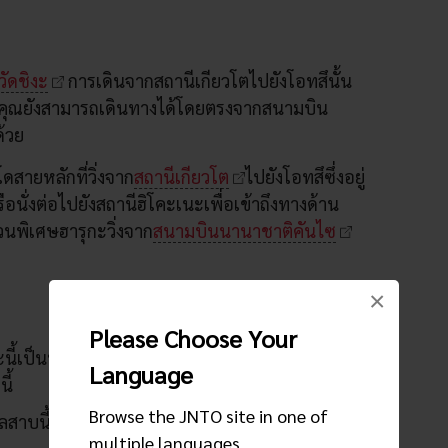
วัดชิงะ
การเดินจากสถานีเกียวโตไปยังโอทสึนั้น
ี้คุณยังสามารถเดินทางได้โดยตรงจากสนามบิน
้วย
สายหลักที่วิ่งจาก
สถานีเกียวโต
ไปยังโอทสึซึ่งอยู่
ั่งต่อไปยังสถานีฮิโคะเนะเพื่อเข้าถึงทางด้าน
พิเศษฮารุกะวิ่งจาก
สนามบินนานาชาติคันไซ
×
Please Choose Your
ี้เป็นหนึ่งในทะเลสาบที่เก่าแก่ที่สุดของโลกซึ่งก่อ
Language
ี้
Browse the JNTO site in one of
เลสาบนี้เต็มไปด้วยเรื่องราวและผลงานศิลปะในอดีต
multiple languages