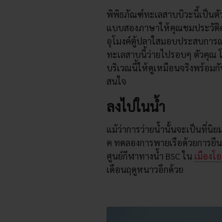
พิพิธภัณฑ์ทะเลสาบบิวะนี้เป็นตัว
แบบสองภาษาให้คุณชมประวัติ
อุโมงค์ตู้ปลาใสมอบประสบการณ์
ทะเลสาบนี้ว่ายไปรอบๆ ตัวคุณ 
บริเวณนี้ให้ดูเหมือนจริงพร้อมก
สนใจ
ลงไปในน้ำ
แม้ว่าการว่ายน้ำนั้นจะเป็นที่
ค ทดลองการพายเรือด้วยการยืน ห
ศูนย์กีฬาทางน้ำ BSC ใน
เมืองโอ
เดือนฤดูหนาวอีกด้วย