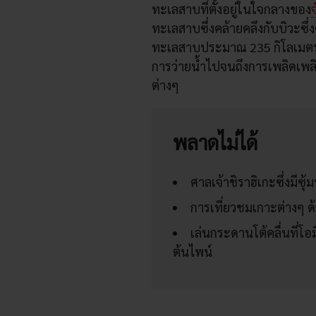
ทะเลสาบที่ตั้งอยู่ในใจกลางของ
ทะเลสาบซึ่งคล้ายคลึงกับบิวะซึ
ทะเลสาบประมาณ 235 กิโลเมตร ท
การว่ายน้ำไปจนถึงการเพลิดเพล
ต่างๆ
พลาดไม่ได้
ศาลเจ้าชิราฮิเกะซึ่งมีซุ้
การเที่ยวชมเกาะต่างๆ ด
เล่นกระดานโต้คลื่นที่โ
ต้นไพน์