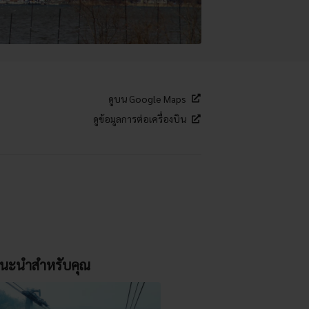
ดูบน Google Maps
ดูข้อมูลการต่อเครื่องบิน
นะนำสำหรับคุณ