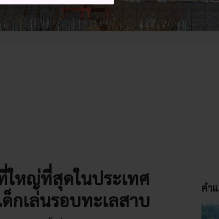
ี่ใหญ่ที่สุดในประเทศ
คำแ
มเด็กเล่นรอบทะเลสาบ