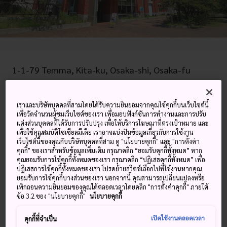
1-1-79 Temma, Kita-ku, Osaka-shi, Osaka-fu
ดูบน Google Maps
เราและบริษัทบุคคลที่สามโดยได้รับความยินยอมจากคุณใช้คุกกี้บนเว็บไซต์นี้
ดูข้อมูลการต่อเครื่องบิน
เพื่อวัดจำนวนผู้ชมเว็บไซต์ของเรา เพื่อมอบฟังก์ชันการทำงานและการปรับ
แต่งส่วนบุคคลที่ได้รับการปรับปรุง เพื่อให้บริการโฆษณาที่ตรงเป้าหมาย และ
เพื่อใช้คุณสมบัติโซเชียลมีเดีย เราอาจแบ่งปันข้อมูลเกี่ยวกับการใช้งาน
เว็บไซต์นี้ของคุณกับบริษัทบุคคลที่สาม ดู "นโยบายคุกกี้" และ "การตั้งค่า
คำสำคัญ
แผนที่
คุกกี้" ของเราสำหรับข้อมูลเพิ่มเติม กรุณาคลิก “ยอมรับคุกกี้ทั้งหมด” หาก
คุณยอมรับการใช้คุกกี้ทั้งหมดของเรา กรุณาคลิก “ปฏิเสธคุกกี้ทั้งหมด” เพื่อ
ปฏิเสธการใช้คุกกี้ทั้งหมดของเรา โปรดย้ายสวิตช์เลือกไปที่ใช้งานหากคุณ
ยอมรับการใช้คุกกี้บางส่วนของเรา นอกจากนี้ คุณสามารถเปลี่ยนแปลงหรือ
ศึกษาเงินตราและอื่น ๆ ที่พิพิธภัณฑ์
เพิกถอนความยินยอมของคุณได้ตลอดเวลาโดยคลิก "การตั้งค่าคุกกี้" ภายใต้
ข้อ 3.2 ของ "นโยบายคุกกี้"
นโยบายคุกกี้
โรงกษาปณ์โอซาก้า
เปิดใช้งานตลอดเวลา
คุกกี้ที่จำเป็น
รูปลักษณ์ภายนอกของพิพิธภัณฑ์โรงกษาปณ์โอซาก้ามีความเป็น