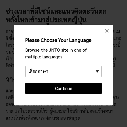
ช่วงเวลาที่ดีไซน์และแนวคิดตะวันตก
หลั่งไหลเข้ามาสู่ประเทศญี่ปุ่น
×
อาคารที่ตั้งของพิพิธภัณฑ์โรงกษาปณ์โอซาก้าสร้างขึ้นในสมัยเม
จิ ซึ่งเป็นช่วงที่ญี่ปุ่นได้เปิดรับโลกตะวันตกและนำทั้งสถาบันและ
Please Choose Your Language
โครงสร้างพื้นฐานหลาย ๆ อย่างของตะวันตกมาปรับใช้ ในช่วงนี้
Browse the JNTO site in one of
ชนชั้นสูงในสังคมญี่ปุ่นให้ความสนใจกับสถาปัตยกรรมวิกตอ
multiple languages
เรียนและนีโอเรอเนซองส์ จึงเป็นสาเหตุให้สถาบันและอาคาร
ที่ทำการต่าง ๆ จำนวนมากสร้างขึ้นตามสไตล์ตะวันตกเหล่านี้
วางแผนการเดินทางของคุณ
Continue
แวะที่พิพิธภัณฑ์โรงกษาปณ์โอซาก้าขณะเดินผ่อนคลาย
เพลิดเพลินผ่าน
สวนเคมะ ซากุระโนมิยะ
สำหรับฤดูต้นซากุระ
ออกดอก เขตพื้นที่พิพิธภัณฑ์เป็นปลายทางที่ไม่ควรพลาดเด็ด
ขาด แต่โปรดทราบไว้ว่าผู้คนจะมาใช้บริการกันค่อนข้างหนา
แน่นในช่วงพีคของเทศกาลชมดอกซากุระ