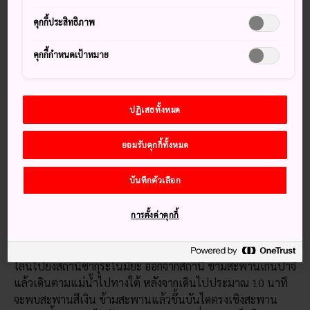
ตะวันตกมากกว่าญี่ปุ่น อาคารแห่งนี้แต่เดิมก่อตั้งขึ้นในช่วงยุคเม
คุกกี้ประสิทธิภาพ
จิ ซึ่งเป็นช่วงเวลาที่สังคมญี่ปุ่นเพิ่งจะเริ่มเปิดรับแนวคิดและ
สไตล์การออกแบบจากทางฝั่งตะวันตก
คุกกี้กำหนดเป้าหมาย
เมื่อเข้าไปด้านในคุณจะได้เรียนรู้ทุกสิ่งเกี่ยวกับเงินตราของญี่ปุ่น
ตลอดระยะเวลาที่ผ่านมาในประวัติศาสตร์ ถ้าเงินที่คนเราใช้
ตั้งแต่ยุคโบราณมาจนถึงปัจจุบันยังไม่น่าสนใจมากพอ ให้รอจน
ปฏิเสธทั้งหมด
กระทั่งถึงฤดูกาลดอกซากุระผลิบาน ด้วยดอกไม้นานาพันธุ์ที่มี
หลากหลายรูปทรงและเฉดสีทำให้พื้นที่ของพิพิธภัณฑ์แห่งนี้มี
ยอมรับคุกกี้ทั้งหมด
ชีวิตชีวาขึ้นมา
บันทึกตัวเลือก
วิธีการเดินทาง
การตั้งค่าคุกกี้
คุณสามารถใช้บริการรถไฟเพื่อไปเยือนพิพิธภัณฑ์นี้
หากเดินทางจากสถานีโอซาก้า ให้นั่งรถไฟสาย JR โอซาก้าลูป
ไลน์ไปยังสถานีซากุระโนมิยะ ออกจากสถานี ข้ามสะพานเก็นปาจิ
แล้วเดินตามแม่น้ำไปทางใต้ หลังจากเดินไปประมาณ 10 นาที
จะพบสะพานสีเงิน ข้ามสะพานแล้วขึ้นบันไดตรงเชิงสะพาน