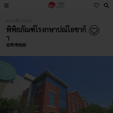
สถานที่น่าสนใจ
พิพิธภัณฑ์โรงกษาปณ์โอซาก้
า
造幣博物館