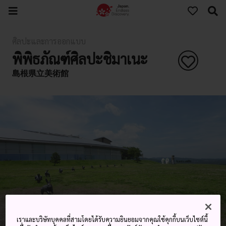
ศิลปะและการออกแบบ
พิพิธภัณฑ์ศิลปะชิมาเนะ
島根県立美術館
เราและบริษัทบุคคลที่สามโดยได้รับความยินยอมจากคุณใช้คุกกี้บนเว็บไซต์นี้