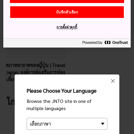
คำแนะนำสำหรับคุณ
บันทึกตัวเลือก
การตั้งค่าคุกกี้
สภาพอากาศของญี่ปุ่น | Travel
Japan, องค์การส่งเสริมการท่อง
เที่ยวแห่งประเทศญี่ปุ่น
×
Please Choose Your Language
ใกล้กับ พิพิธภัณฑ์ศิลปะชิมาเนะ
Browse the JNTO site in one of
multiple languages