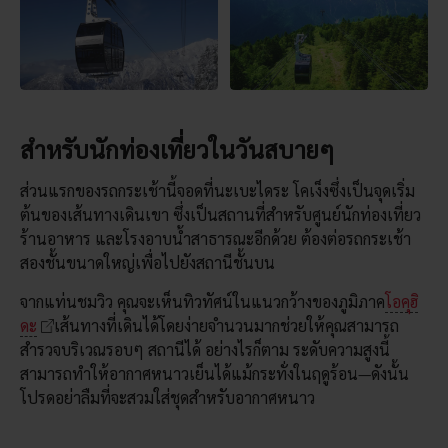
สำหรับนักท่องเที่ยวในวันสบายๆ
ส่วนแรกของรถกระเช้านี้จอดที่นะเบะไดระ โคเง็งซึ่งเป็นจุดเริ่ม
ต้นของเส้นทางเดินเขา ซึ่งเป็นสถานที่สำหรับศูนย์นักท่องเที่ยว
ร้านอาหาร และโรงอาบน้ำสาธารณะอีกด้วย ต้องต่อรถกระเช้า
สองชั้นขนาดใหญ่เพื่อไปยังสถานีชั้นบน
จากแท่นชมวิว คุณจะเห็นทิวทัศน์ในแนวกว้างของภูมิภาค
โอคุฮิ
ดะ
เส้นทางที่เดินได้โดยง่ายจำนวนมากช่วยให้คุณสามารถ
สำรวจบริเวณรอบๆ สถานีได้ อย่างไรก็ตาม ระดับความสูงนี้
สามารถทำให้อากาศหนาวเย็นได้แม้กระทั่งในฤดูร้อน—ดังนั้น
โปรดอย่าลืมที่จะสวมใส่ชุดสำหรับอากาศหนาว