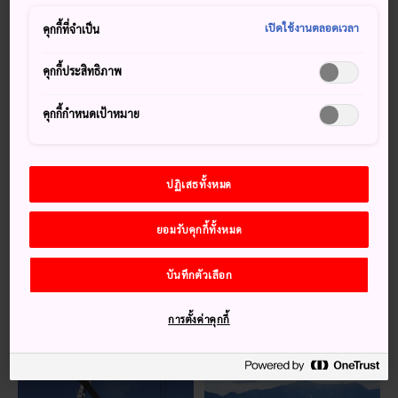
นั่งรถกระเช้าที่อยู่สูงถึง 3,000 เมตรไปยังแท่นชมวิวเพื่อชมวิวที่
งดงามที่สุดในประเทศญี่ปุ่น
เปิดใช้งานตลอดเวลา
คุกกี้ที่จำเป็น
เกร็ดน่าสนใจ
คุกกี้ประสิทธิภาพ
คุณจะเห็นทิวทัศน์ในมุมกว้างของภูมิภาคโอคุฮิดะ
คุกกี้กำหนดเป้าหมาย
ตั้งแต่เดือนมิถุนายนไปจนถึงเดือนกันยายน หิมะจะละลาย
และทำให้สามารถเดินทางไปยังบริเวณสันเขานี้ได้
ปฏิเสธทั้งหมด
วิธีการเดินทาง
ยอมรับคุกกี้ทั้งหมด
รถบัสจาก
ทะคะยะมะ
(90 นาที) และ
ฮิรายุอนเซ็น
(40
นาที) จอดสุดสายที่กระเช้าลอยฟ้าชินโฮทากะซึ่งอยู่ใกล้กับสถานี
บันทึกตัวเลือก
รถกระเช้าด้านล่าง
การตั้งค่าคุกกี้