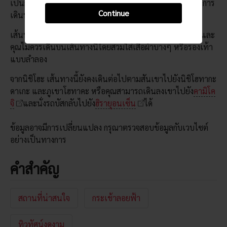
เป็นกระท่อมบนภูเขาที่นักปีนเขาสามารถหยุดพักได้ระหว่างการ
Continue
เดินทางหลายวัน
เส้นทางนี้เป็นเส้นทางปีนเขาที่ต้องการอุปกรณ์ที่เหมาะสม และ
คุณไม่ควรเดินบนเส้นทางนี้โดยสวมใส่เสื้อผ้าบางๆ หรือรองเท้า
แบบลำลอง
จากนิชิโฮะ เส้นทางนี้ยังคงเดินต่อไปตามสันเขาไปยังนิชิโฮทากะ
ดาเกะ และภูเขาโฮทาคะ หรือคุณสามารถเดินลงเขาไปยัง
คามิโค
จิ
และนั่งรถบัสกลับไปยัง
ฮิรายุอนเซ็น
ได้
ข้อมูลอาจมีการเปลี่ยนแปลง กรุณาตรวจสอบข้อมูลกับเวบไซต์
อย่างเป็นทางการ
คำสำคัญ
สถานที่น่าสนใจ
กระเช้าลอยฟ้า
ทิวทัศน์งดงาม