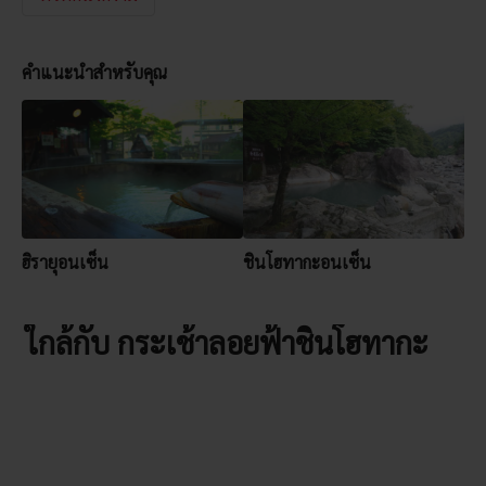
คำแนะนำสำหรับคุณ
ฮิรายุอนเซ็น
ชินโฮทากะอนเซ็น
ใกล้กับ กระเช้าลอยฟ้าชินโฮทากะ