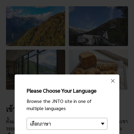
×
Please Choose Your Language
Browse the JNTO site in one of
เข้าไปยังบริเวณป่า
multiple languages
ตั้งแต่ประมาณเดือนมิถุนายนไปจนถึงเดือนกันยายน การปีนเขา
ระยะเวลา 90 นาทีจะพาคุณไปยังสันเขาและนิชิโฮะ ซันโซซึ่ง