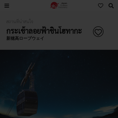
สถานที่น่าสนใจ
กระเช้าลอยฟ้าชินโฮทากะ
新穂高ロープウェイ