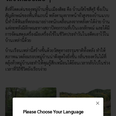
สิ่งที่โดดเด่นของหมู่บ้านพื้นเมืองฮิดะ คือ บ้านกัสโชสึคุริ ซึ่งเป็น
สัญลักษณ์ของพื้นที่แถบนี้ หลังคามุงจากหน้าจั่วสูงของบ้านแบบ
นี้ทำให้หิมะที่ตกลงมาอย่างหนักเคลื่อนลงจากหลังคาได้ง่าย บ้าน
แต่ละหลังมีลักษณะทางสถาปัตยกรรมที่เป็นเอกลักษณ์ และได้มี
การจัดแสดงเครื่องมือเครื่องใช้ในชีวิตประจำวันในอดีตเอาไว้ใน
บ้านเหล่านี้ด้วย
บ้านเรือนเหล่านี้สร้างขึ้นด้วยวัสดุทางธรรมชาติทั้งหลัง ทำให้
สภาพแวดล้อมรอบหมู่บ้านน่าดึงดูดใจยิ่งขึ้น กลิ่นของควันไม้ที่
คลุ้งทั่วหมู่บ้านจะทำให้คุณรู้สึกเหมือนได้ย้อนเวลากลับไปในช่วง
เวลาที่วิถีชีวิตยังเรียบง่าย
×
Please Choose Your Language