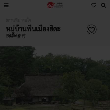
สถานที่น่าสนใจ
หมู่บ้านพื้นเมืองฮิดะ
飛騨民俗村