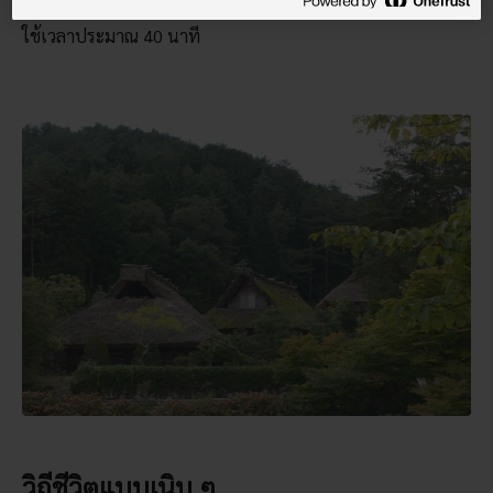
ดะได้ด้วยรถบัส ซึ่งใช้เวลา 10 นาที หรือเดินจากสถานีรถไฟโดย
ใช้เวลาประมาณ 40 นาที
วิถีชีวิตแบบเนิบ ๆ