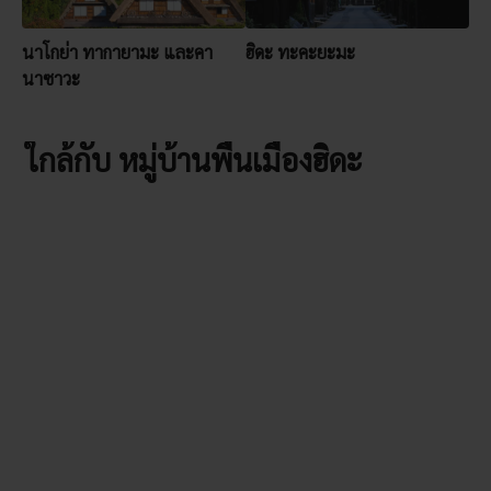
นาโกย่า ทากายามะ และคา
ฮิดะ ทะคะยะมะ
นาซาวะ
ใกล้กับ หมู่บ้านพื้นเมืองฮิดะ