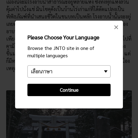
เมืองนี้จะมีโรงอาบน้ำสาธารณะอยู่หลายแห่ง ซึ่งทั้งทุกแห่งล้วน
คุ้มค่าไปนั่งแช่ มินโซคุคังเป็นบ้านไร่เก่าแก่ที่ได้ดัดแปลงเป็น
พิพิธภัณฑ์ที่นำเสนอชีวิตในชนบทเป็นหลัก โรงอาบน้ำนั้นจะอยู่
เลยตัวบ้านไปอีกนิด โดยจะอยู่ในแนวต้นไม้ในป่าและแยกห้อง
×
อาบน้ำตามเพศ แต่ห้องอาบน้ำที่นี่จะไม่มีฝักบัว ใช้เวลาเดิน
Please Choose Your Language
เพียง 10 นาทีขึ้นไปบนยอดเขาที่นำทางไปยังนอกเมืองเพื่อไปที่
คามิโนะยุ ซึ่งหลายคนกล่าวกันว่าเป็นโรงอาบน้ำดั้งเดิมที่สร้าง
Browse the JNTO site in one of
ขึ้นมาควบคู่ไปกับเมืองแห่งนี้ แม้โรงอาบน้ำนี้จะอยู่กลางแจ้ง แต่
multiple languages
ก็มีหลังคาและฉากกั้นไว้ (ขณะนี้คะมิ โนะ ยุได้ปิดทำการอยู่เนื่อง
เหตุการณ์แผ่นดินถล่มในปี ค.ศ.2014)
Continue