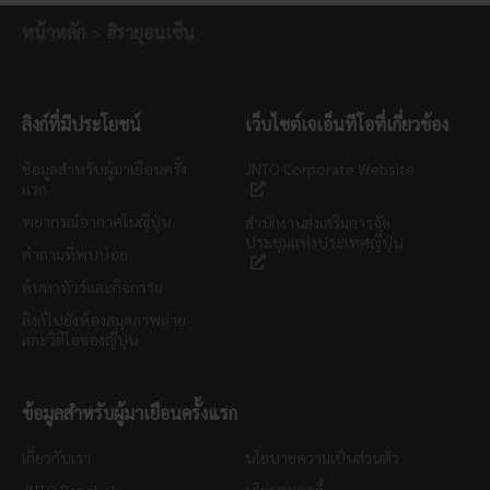
หน้าหลัก
ฮิรายุอนเซ็น
ลิงก์ที่มีประโยชน์
เว็บไซต์เจเอ็นทีโอที่เกี่ยวข้อง
ข้อมูลสำหรับผู้มาเยือนครั้ง
JNTO Corporate Website
แรก
พยากรณ์อากาศในญี่ปุ่น
สำนักงานส่งเสริมการจัด
ประชุมแห่งประเทศญี่ปุ่น
คำถามที่พบบ่อย
ค้นหาทัวร์และกิจกรรม
ลิงก์ไปยังห้องสมุดภาพถ่าย
และวิดีโอของญี่ปุ่น
ข้อมูลสำหรับผู้มาเยือนครั้งแรก
เกี่ยวกับเรา
นโยบายความเป็นส่วนตัว
JNTO Bangkok
นโยบายคุกกี้