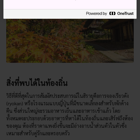
สิ่งที่พบได้ในท้องถิ่น
วิธีที่ดีที่สุดในการสัมผัสประสบการณ์ในฮิรายุคือการจองเรียวคัง
(ryokan) หรือโรงแรมแบบญี่ปุ่นที่มีขนาดเล็กลงสำหรับพักค้าง
คืน ซึ่งส่วนใหญ่จะรวมอาหารเย็นและอาหารเช้าแล้ว โดย
ทั้งหมดจะประกอบด้วยอาหารที่หาได้ในท้องถิ่นและเสิร์ฟถึงห้อง
ของคุณ ห้องที่ราคาแพงยิ่งขึ้นจะมีอ่างอาบน้ำส่วนตัวในตัวซึ่ง
เหมาะสำหรับคู่รักและครอบครัว