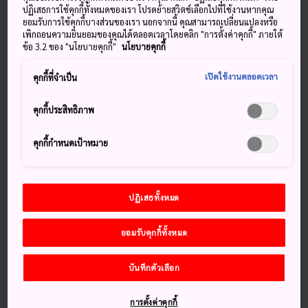
ต้องการพักผ่อนและผ่อนคลายในฮิรายุแน่นอน แช่ตัวในน้ำพุ
ปฏิเสธการใช้คุกกี้ทั้งหมดของเรา โปรดย้ายสวิตช์เลือกไปที่ใช้งานหากคุณ
ยอมรับการใช้คุกกี้บางส่วนของเรา นอกจากนี้ คุณสามารถเปลี่ยนแปลงหรือ
ร้อนและชำระล้างความกังวลของคุณออกไป
เพิกถอนความยินยอมของคุณได้ตลอดเวลาโดยคลิก "การตั้งค่าคุกกี้" ภายใต้
ข้อ 3.2 ของ "นโยบายคุกกี้"
นโยบายคุกกี้
วิธีการเดินทาง
เปิดใช้งานตลอดเวลา
คุกกี้ที่จำเป็น
คุณสามารถเดินทางไปยังฮิรายุอนเซ็นได้ง่ายจากโตเกียวโดย
รถไฟแบบด่วนพิเศษและรถบัส
คุกกี้ประสิทธิภาพ
จากชินจูกุ ให้ขึ้นรถไฟสายอาซึสะแบบด่วนพิเศษไปยังมัตสึโมะ
คุกกี้กำหนดเป้าหมาย
โตะ จากจุดนั้น ให้ขึ้นรถบัสไปยังทาคายามะและลงที่สถานีขนส่ง
ฮิรายุ การนั่งรถบัสนี้ใช้เวลาประมาณหนึ่งชั่วโมงครึ่ง
จาก
นาโกย่า
ให้ขึ้นรถบัสชินาโนะแบบด่วนพิเศษไปยังมัตสึ
ปฏิเสธทั้งหมด
โมะโตะ จากนั้นให้ต่อรถบัสเดียวกันจากที่นั่น
ยอมรับคุกกี้ทั้งหมด
บันทึกตัวเลือก
การตั้งค่าคุกกี้