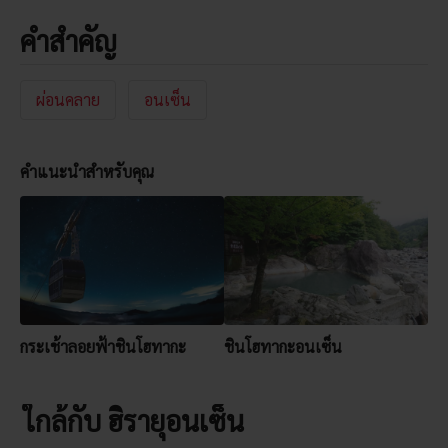
คำสำคัญ
ผ่อนคลาย
อนเซ็น
คำแนะนำสำหรับคุณ
กระเช้าลอยฟ้าชินโฮทากะ
ชินโฮทากะอนเซ็น
ใกล้กับ ฮิรายุอนเซ็น