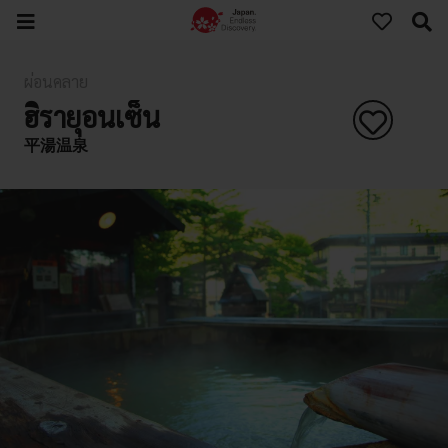
ผ่อนคลาย
ฮิรายุอนเซ็น
平湯温泉