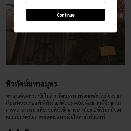
Continue
ทิวทัศน์มหาสมุทร
หากคุณต้องการลงลึกในด้านวัฒนธรรมพร้อมเพลินไปกับความ
เงียบสงบขนานแท้ พิพิธภัณฑ์ศิลปะ MOA คือสถานที่ซึ่งคุณไม่
ควรพลาด การมาเที่ยวชมที่นี่ใช้เวลาอย่างน้อย 2 ชั่วโมง มีของ
แถมเป็นทัศนียภาพของทะเลงามจับใจจากมัวร์สแควร์