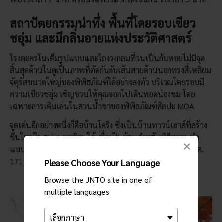
สถาปัตยกรรมน่าทึ่ง พื้นที่โดยรอบเขียว
ชอุ่ม และมีกลิ่นอายแห่งประวัติศาสตร์
โรงละครโนเต็มรูปแบบและโถงวงกลมที่วนเป็นก้นหอยไม่มีจุด
สิ้นสุดด้านในดูเป็นภาพที่ตัดกันกับเส้นสายด้านนอกทรงสี่เหลี่ยม
จัตุรัสขนาดใหญ่ของพิพิธภัณฑ์ได้อย่างลงตัว บริเวณโดยรอบมี
ความเขียวชอุ่ม เชิญชวนให้คุณออกไปเดินทอดน่องชม โดย
เฉพาะการเดินเล่นในสวนน้ำชาของพิพิธภัณฑ์ศิลปะ MOA
จุดเด่นอีกอย่างหนึ่งก็คือบ้านโคริง ซึ่งเป็นบ้านทาวน์เฮาส์ที่สร้าง
ขึ้นใหม่ในรูปแบบซูกิยะ ใช้เพื่อเป็นบ้านสำหรับพิธีชงชา นำ
×
แบบมาจากบ้านของศิลปิน โองาตะ โคริง ในเกียวโตสมัยปีค.ศ.
1712
Please Choose Your Language
Browse the JNTO site in one of
multiple languages