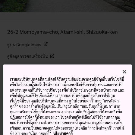
26-2 Momoyama-cho, Atami-shi, Shizuoka-ken
ดูบน Google Maps
ดูข้อมูลการต่อเครื่องบิน
คำสำคัญ
แผนที่
เราและบริษัทบุคคลที่สามโดยได้รับความยินยอมจากคุณใช้คุกกี้บนเว็บไซต์นี้
เพื่อวัดจำนวนผู้ชมเว็บไซต์ของเรา เพื่อมอบฟังก์ชันการทำงานและการปรับ
แต่งส่วนบุคคลที่ได้รับการปรับปรุง เพื่อให้บริการโฆษณาที่ตรงเป้าหมาย และ
เพื่อใช้คุณสมบัติโซเชียลมีเดีย เราอาจแบ่งปันข้อมูลเกี่ยวกับการใช้งาน
10 ศตวรรษแห่งสมบัติศิลปะญี่ปุ่น
เว็บไซต์นี้ของคุณกับบริษัทบุคคลที่สาม ดู "นโยบายคุกกี้" และ "การตั้งค่า
คุกกี้" ของเราสำหรับข้อมูลเพิ่มเติม กรุณาคลิก “ยอมรับคุกกี้ทั้งหมด” หาก
และจีนในสถานที่ซึ่งมีทั้งความเป็น
คุณยอมรับการใช้คุกกี้ทั้งหมดของเรา กรุณาคลิก “ปฏิเสธคุกกี้ทั้งหมด” เพื่อ
ปฏิเสธการใช้คุกกี้ทั้งหมดของเรา โปรดย้ายสวิตช์เลือกไปที่ใช้งานหากคุณ
สมัยใหม่และความโบราณ
ยอมรับการใช้คุกกี้บางส่วนของเรา นอกจากนี้ คุณสามารถเปลี่ยนแปลงหรือ
เพิกถอนความยินยอมของคุณได้ตลอดเวลาโดยคลิก "การตั้งค่าคุกกี้" ภายใต้
ข้อ 3.2 ของ "นโยบายคุกกี้"
นโยบายคุกกี้
พิพิธภัณฑ์ศิลปะ MOA ตั้งอยู่บนยอดเขาทางเหนือของอาตามิ มี