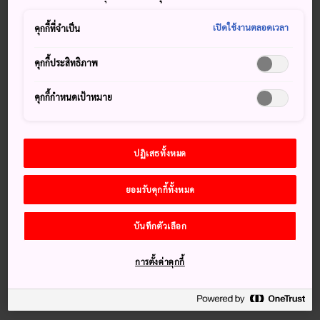
ความเชี่ยวชาญในด้านศิลปะเอเชียตะวันออก โดยเฉพาะงานที่
เปิดใช้งานตลอดเวลา
คุกกี้ที่จำเป็น
เกี่ยวกับญี่ปุ่นและจีน ทั้งเครื่องเซรามิก งานประติมากรรม งาน
โลหะ อักษรวิจิตร ภาพวาด และอื่นๆ อีกมากมาย ชิ้นงานบาง
คุกกี้ประสิทธิภาพ
ส่วนย้อนประวัติกลับไปได้กว่า 1,000 ปี และในคอลเล็คชั่นยังมี
สมบัติแห่งชาติด้วย หนึ่งในคือผลงานชิ้นเอกของโองาตะ โคริง ที่
คุกกี้กำหนดเป้าหมาย
ชื่อ “ดอกบ๊วยแดงขาว” (Red and White Plum Blossoms) เป็น
ภาพวาดบนคู่ฉาก 2 แผงพับได้
ปฏิเสธทั้งหมด
พลาดไม่ได้
ยอมรับคุกกี้ทั้งหมด
การจัดแสดงสมบัติแห่งชาติ
บันทึกตัวเลือก
สวนน้ำชาและบ้านโคริง
การตั้งค่าคุกกี้
ทิวทัศน์มหาสมุทรแปซิฟิกจากมัวร์สแควร์