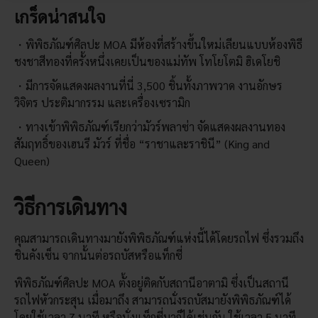
เกร็ดน่าสนใจ
พิพิธภัณฑ์ศิลปะ MOA มีห้องที่สร้างขึ้นใหม่เลียนแบบห้องพิธี
ชงชาสีทองที่ครั้งหนึ่งเคยเป็นของแม่ทัพ โทโยโตมิ ฮิเดโยชิ
มีการจัดแสดงผลงานที่นี่ 3,500 ชิ้นทั้งภาพวาด งานอักษร
วิจิตร ประติมากรรม และเครื่องเซรามิก
ทางเข้าพิพิธภัณฑ์เรียกว่ามัวร์พลาซ่า จัดแสดงผลงานทอง
สัมฤทธิ์ของเฮนรี มัวร์ ที่ชื่อ “ราชาและราชินี” (King and
Queen)
วิธีการเดินทาง
คุณสามารถเดินทางมายังพิพิธภัณฑ์แห่งนี้ได้โดยรถไฟ ซึ่งรวมถึง
ชินคังเซ็น จากนั้นต่อรถบัสหรือแท็กซี่
พิพิธภัณฑ์ศิลปะ MOA ตั้งอยู่ติดกับสถานีอาตามิ ซึ่งเป็นสถานี
รถไฟหัวกระสุน เมื่อมาถึง สามารถนั่งรถบัสมายังพิพิธภัณฑ์ได้
โดยใช้เวลา 7 นาที หรือนั่งแท็กซี่มาก็ได้เช่นกัน ใช้เวลา 5 นาที