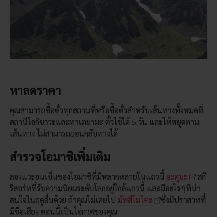
หาลดราคา
คุณสามารถซื้อตั๋วทุกสถานที่หรือซื้อตั๋วสำหรับเส้นทางทั้งหมดที่
สถานีโอกิซาวะและทาเตยามะ ตั๋วใช้ได้ 5 วัน และให้หยุดตาม
เส้นทาง ไม่สามารถยอนกลับทางได้
สำรวจโอมาชิเพิ่มเติม
ลองแวะอนเซ็นของโอมาชิที่มีหลากหลายในแถวนี้
ฮะคุบะ
สกี
รีสอร์ทที่รับความนิยมระดับโลกอยู่ใกล้แถวนี้ และมีอะไรๆที่น่า
สนใจในฤดูอื่นด้วย ถ้าคุณไม่เคยไป
มัทสึโมโตะ
ซึ่งมีปราสาทที่
มีชื่อเสียง ตอนนี้เป็นโอกาศของคุณ