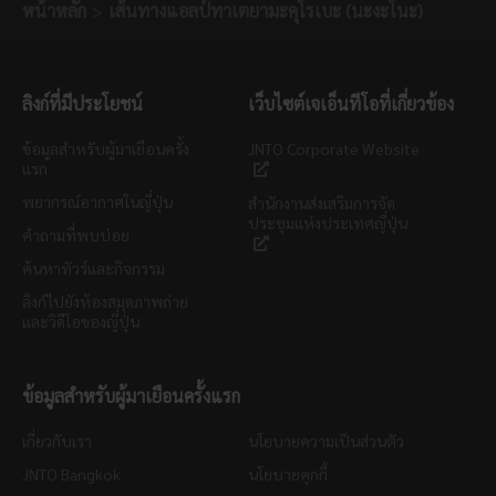
หน้าหลัก
เส้นทางแอลป์ทาเตยามะคุโรเบะ (นะงะโนะ)
ลิงก์ที่มีประโยชน์
เว็บไซต์เจเอ็นทีโอที่เกี่ยวข้อง
ข้อมูลสำหรับผู้มาเยือนครั้ง
JNTO Corporate Website
แรก
พยากรณ์อากาศในญี่ปุ่น
สำนักงานส่งเสริมการจัด
ประชุมแห่งประเทศญี่ปุ่น
คำถามที่พบบ่อย
ค้นหาทัวร์และกิจกรรม
ลิงก์ไปยังห้องสมุดภาพถ่าย
และวิดีโอของญี่ปุ่น
ข้อมูลสำหรับผู้มาเยือนครั้งแรก
เกี่ยวกับเรา
นโยบายความเป็นส่วนตัว
JNTO Bangkok
นโยบายคุกกี้