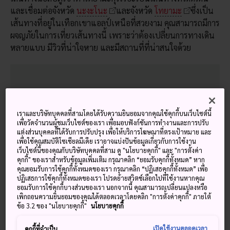
และเชื่อมต่อจังหวัด
นะงะโนะ
และจังหวัด
โทยามะ
ซึ่งเป็น
เส้นทางที่อยู่ในเทือกเขาแอลป์เหนือที่สวยงาม คุณสามารถมีการ
ผจญภัยในการเที่ยวเส้นทางนี้ เพราะว่าต้องเปลี่ยนการทางเดิน
หลายแบบ มีวิวที่น่าใจหาย และมีสถานที่ที่น่าสนใจด้วย
พลาดไม่ได้
เราและบริษัทบุคคลที่สามโดยได้รับความยินยอมจากคุณใช้คุกกี้บนเว็บไซต์นี้
สวยงามน่าสัมผัสตลอดทุกฤดูกาล
เพื่อวัดจำนวนผู้ชมเว็บไซต์ของเรา เพื่อมอบฟังก์ชันการทำงานและการปรับ
แต่งส่วนบุคคลที่ได้รับการปรับปรุง เพื่อให้บริการโฆษณาที่ตรงเป้าหมาย และ
กำแพงหิมะภูเขาทาเตยามะอันเลื่องชื่อในฤดูใบไม้ผลิ
เพื่อใช้คุณสมบัติโซเชียลมีเดีย เราอาจแบ่งปันข้อมูลเกี่ยวกับการใช้งาน
เว็บไซต์นี้ของคุณกับบริษัทบุคคลที่สาม ดู "นโยบายคุกกี้" และ "การตั้งค่า
น้ำตกโชเมียว น้ำตกที่สูงที่สุดในญี่ปุ่น
คุกกี้" ของเราสำหรับข้อมูลเพิ่มเติม กรุณาคลิก “ยอมรับคุกกี้ทั้งหมด” หาก
คุณยอมรับการใช้คุกกี้ทั้งหมดของเรา กรุณาคลิก “ปฏิเสธคุกกี้ทั้งหมด” เพื่อ
ปฏิเสธการใช้คุกกี้ทั้งหมดของเรา โปรดย้ายสวิตช์เลือกไปที่ใช้งานหากคุณ
ยอมรับการใช้คุกกี้บางส่วนของเรา นอกจากนี้ คุณสามารถเปลี่ยนแปลงหรือ
เพิกถอนความยินยอมของคุณได้ตลอดเวลาโดยคลิก "การตั้งค่าคุกกี้" ภายใต้
ข้อ 3.2 ของ "นโยบายคุกกี้"
นโยบายคุกกี้
วิธีการเดินทาง
เปิดใช้งานตลอดเวลา
คุกกี้ที่จำเป็น