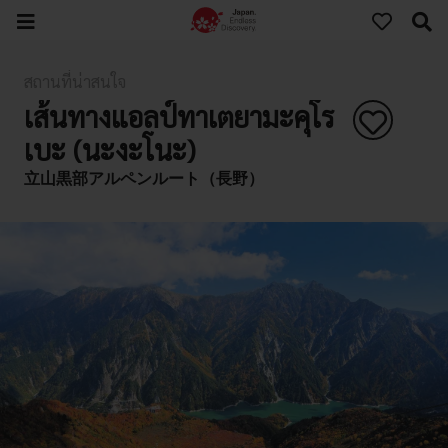
สถานที่น่าสนใจ
เส้นทางแอลป์ทาเตยามะคุโร
เบะ (นะงะโนะ)
立山黒部アルペンルート（長野）