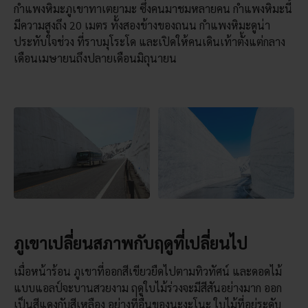
กำแพงหิมะภูเขาทาเตยามะ ซึ่งคนมาชมหลายคน กำแพงหิมะนี้
มีความสูงถึง 20 เมตร ทั้งสองข้างของถนน กำแพงหิมะดูน่า
ประทับใจช่วง ที่ราบมุโระโด และเปิดให้คนเดินเท้าตั้งแต่กลาง
เดือนเมษายนถึงปลายเดือนมิถุนายน
ภูเขาเปลี่ยนสภาพกับฤดูที่เปลี่ยนไป
เมื่อหน้าร้อน ภูเขาที่ออกสีเขียวยืดไปตามทิวทัศน์ และดอดไม้
แบบแอลป์จะบานสวยงาม ฤดูใบไม้ร่วงจะมีสีสันอย่างมาก ออก
เป็นสีแดงกับสีเหลือง อย่างที่อื่นของนะงะโนะ ใบไม้ที่อยู่ระดับ