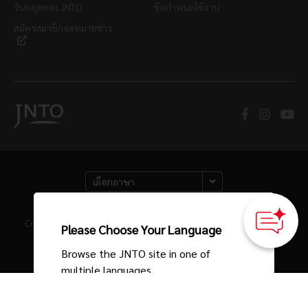
วันหยุดของ JNTO
ข้อกำหนดใช้งาน
สมัครสมาชิกจดหมายข่าว
How can we
help you?
×
Copyright © องค์การส่งเสริมการท่องเที่ยวแห่งประเทศญี่ปุ่น สงวน
Please Choose Your Language
ลิขสิทธิ์
Browse the JNTO site in one of
multiple languages