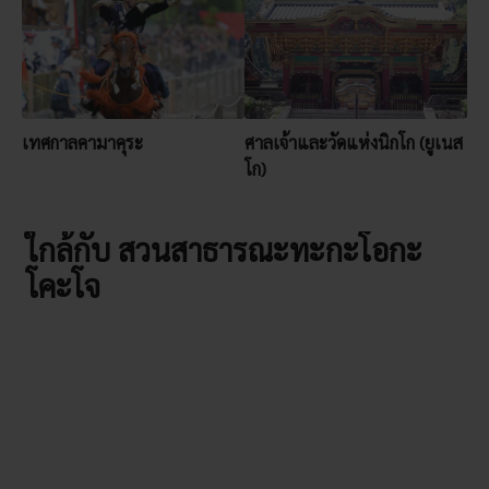
เทศกาลคามาคุระ
ศาลเจ้าและวัดแห่งนิกโก (ยูเนส
โก)
ใกล้กับ สวนสาธารณะทะกะโอกะ
โคะโจ