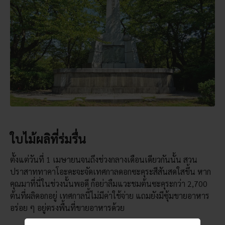
ใบไม้ผลิที่ร่มรื่น
ตั้งแต่วันที่ 1 เมษายนจนถึงช่วงกลางเดือนเดียวกันนั้น สวน
ปราสาททาคาโอะคะจะจัดเทศกาลดอกซะคุระสีสันสดใสขึ้น หาก
คุณมาที่นี่ในช่วงนั้นพอดี ก็อย่าลืมแวะชมต้นซะคุระกว่า 2,700
ต้นที่ผลิดอกอยู่ เทศกาลนี้ไม่มีค่าใช้จ่าย แถมยังมีซุ้มขายอาหาร
อร่อย ๆ อยู่ตรงพื้นที่ขายอาหารด้วย