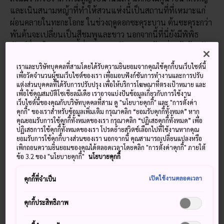
และเนินสนามหญ้าที่ทำให้สวนแห่งนี้เป็นสถานที่ที่เหมาะแก่
ผ่อนคลายในทะกะโอกะ ในช่วงฤดูดอกซะคุระบาน ต้นซะคุระกว่า
พันต้นจะเปลี่ยนเป็นสีชมพูและขาว นอกจากนี้ที่นี่ยังมีพิพิธ
ภัณฑ์อื่นๆในบริเวณนี้ที่ผสมผสานวัฒนธรรมท้องถิ่นเข้าด้วยกัน
ร้านอาหารค่ำที่มีอยู่ในพื้นที่ทำให้สวนปราสาททะกะโอกะเป็นที่
เราและบริษัทบุคคลที่สามโดยได้รับความยินยอมจากคุณใช้คุกกี้บนเว็บไซต์นี้
ที่เหมาะแก่การผ่อนคลาย
เพื่อวัดจำนวนผู้ชมเว็บไซต์ของเรา เพื่อมอบฟังก์ชันการทำงานและการปรับ
แต่งส่วนบุคคลที่ได้รับการปรับปรุง เพื่อให้บริการโฆษณาที่ตรงเป้าหมาย และ
เพื่อใช้คุณสมบัติโซเชียลมีเดีย เราอาจแบ่งปันข้อมูลเกี่ยวกับการใช้งาน
เว็บไซต์นี้ของคุณกับบริษัทบุคคลที่สาม ดู "นโยบายคุกกี้" และ "การตั้งค่า
คุกกี้" ของเราสำหรับข้อมูลเพิ่มเติม กรุณาคลิก “ยอมรับคุกกี้ทั้งหมด” หาก
คุณยอมรับการใช้คุกกี้ทั้งหมดของเรา กรุณาคลิก “ปฏิเสธคุกกี้ทั้งหมด” เพื่อ
ปฏิเสธการใช้คุกกี้ทั้งหมดของเรา โปรดย้ายสวิตช์เลือกไปที่ใช้งานหากคุณ
ยอมรับการใช้คุกกี้บางส่วนของเรา นอกจากนี้ คุณสามารถเปลี่ยนแปลงหรือ
เพิกถอนความยินยอมของคุณได้ตลอดเวลาโดยคลิก "การตั้งค่าคุกกี้" ภายใต้
ข้อ 3.2 ของ "นโยบายคุกกี้"
นโยบายคุกกี้
เปิดใช้งานตลอดเวลา
คุกกี้ที่จำเป็น
คุกกี้ประสิทธิภาพ