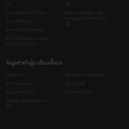
แรก
พยากรณ์อากาศในญี่ปุ่น
สำนักงานส่งเสริมการจัด
ประชุมแห่งประเทศญี่ปุ่น
คำถามที่พบบ่อย
ค้นหาทัวร์และกิจกรรม
ลิงก์ไปยังห้องสมุดภาพถ่าย
และวิดีโอของญี่ปุ่น
ข้อมูลสำหรับผู้มาเยือนครั้งแรก
เกี่ยวกับเรา
นโยบายความเป็นส่วนตัว
JNTO Bangkok
นโยบายคุกกี้
วันหยุดของ JNTO
ข้อกำหนดใช้งาน
สมัครสมาชิกจดหมายข่าว