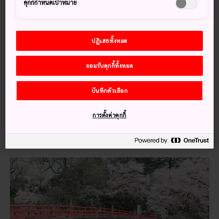
พลาดไม่ได้
คุกกี้กำหนดเป้าหมาย
เดินเล่นรอบสวนสาธารณะที่มีทั้งคูน้ำกว้างและช่อง
เว้าบนกำแพงปราสาทเก่า
ปฏิเสธทั้งหมด
ศาลเจ้าอิมิซุที่มีซุ้มทองแดงอันโดดเด่น
ยอมรับคุกกี้ทั้งหมด
พิพิธภัณฑ์ศิลปะทาคาโอะคะที่จัดแสดงสิ่งของที่คัด
สรรมาจากสถานที่ต่าง ๆ
บันทึกตัวเลือก
เทศกาลดอกซะคุระในเดือนเมษายน
การตั้งค่าคุกกี้