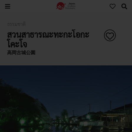
ธรรมชาติ
สวนสาธารณะทะกะโอกะ
โคะโจ
高岡古城公園