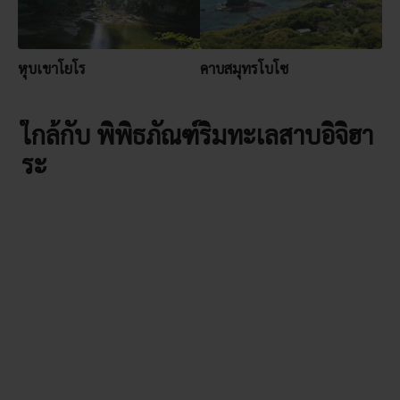
หุบเขาโยโร
คาบสมุทรโบโซ
ใกล้กับ พิพิธภัณฑ์ริมทะเลสาบอิจิฮา
ระ