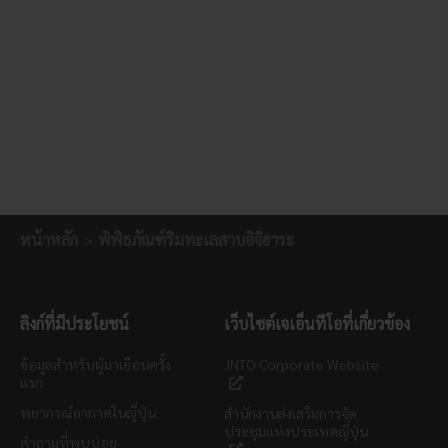
หน้าหลัก
พิพิธภัณฑ์ริมทะเลสาบอิจิฮาระ
ลิงก์ที่มีประโยชน์
เว็บไซต์เจเอ็นทีโอที่เกี่ยวข้อง
ข้อมูลสำหรับผู้มาเยือนครั้ง
JNTO Corporate Website
แรก
พยากรณ์อากาศในญี่ปุ่น
สำนักงานส่งเสริมการจัด
ประชุมแห่งประเทศญี่ปุ่น
คำถามที่พบบ่อย