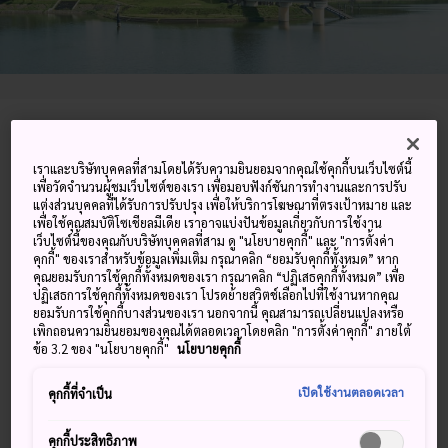
75-1 Funyu, Ichihara-shi, Chiba-ken
เราและบริษัทบุคคลที่สามโดยได้รับความยินยอมจากคุณใช้คุกกี้บนเว็บไซต์นี้
ดูบน Google Maps
เพื่อวัดจำนวนผู้ชมเว็บไซต์ของเรา เพื่อมอบฟังก์ชันการทำงานและการปรับ
แต่งส่วนบุคคลที่ได้รับการปรับปรุง เพื่อให้บริการโฆษณาที่ตรงเป้าหมาย และ
ดูข้อมูลการต่อเครื่องบิน
เพื่อใช้คุณสมบัติโซเชียลมีเดีย เราอาจแบ่งปันข้อมูลเกี่ยวกับการใช้งาน
เว็บไซต์นี้ของคุณกับบริษัทบุคคลที่สาม ดู "นโยบายคุกกี้" และ "การตั้งค่า
คุกกี้" ของเราสำหรับข้อมูลเพิ่มเติม กรุณาคลิก “ยอมรับคุกกี้ทั้งหมด” หาก
คุณยอมรับการใช้คุกกี้ทั้งหมดของเรา กรุณาคลิก “ปฏิเสธคุกกี้ทั้งหมด” เพื่อ
ปฏิเสธการใช้คุกกี้ทั้งหมดของเรา โปรดย้ายสวิตช์เลือกไปที่ใช้งานหากคุณ
คำสำคัญ
แผนที่
ยอมรับการใช้คุกกี้บางส่วนของเรา นอกจากนี้ คุณสามารถเปลี่ยนแปลงหรือ
เพิกถอนความยินยอมของคุณได้ตลอดเวลาโดยคลิก "การตั้งค่าคุกกี้" ภายใต้
ข้อ 3.2 ของ "นโยบายคุกกี้"
นโยบายคุกกี้
photo: Tadashi Endo
courtesy: Ichihara Lakeside Museum
เปิดใช้งานตลอดเวลา
คุกกี้ที่จำเป็น
พิพิธภัณฑ์ศิลปะสมัยใหม่ริม
คุกกี้ประสิทธิภาพ