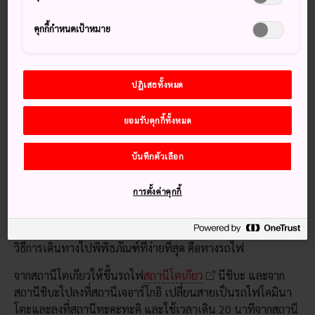
ทะเลสาบกับเวิร์คช็อปสนุก ๆ สำหรับ
คุกกี้กำหนดเป้าหมาย
เด็กและผู้ใหญ่
พิพิธภัณฑ์มีการจัดนิทรรศการแสนพิเศษที่เน้นไปที่ศิลปะร่วม
ปฏิเสธทั้งหมด
สมัย และมีนิทรรศการถาวรที่จัดแสดงผลงานของ ยูกิโอะ ฟุคุซะ
วะ ผู้นำด้านศิลปะแผ่นทองแดงหลังสงคราม งานศิลปะที่จัดแสดง
อยู่นี้มีทั้งศิลปะแบบล้ำยุคจากญี่ปุ่นและจากต่างประเทศ
ยอมรับคุกกี้ทั้งหมด
พิพิธภัณฑ์นี้ยังเป็นที่จัดนิทรรศการและการจัดแสดงงาน
บันทึกตัวเลือก
หัตถกรรมพิเศษ รวมถึงเวิร์คช็อปศิลปะที่ทั้งเด็กและผู้ใหญ่
สามารถสนุกสนานไปด้วยกันได้
การตั้งค่าคุกกี้
วิธีการเดินทาง
วิธีการเดินทางไปพิพิธภัณฑ์ที่ง่ายที่สุด คือทางรถไฟ
จากสถานีโตเกียวให้ขึ้นรถไฟ
สถานีโตเกียว
นีชิบะ และจาก
สถานีชิบะไปลงที่สถานีเจอาร์โกอิ เปลี่ยนสายเป็นรถไฟโคมินา
โตะและลงที่สถานีทะคะทะคิ และใช้เวลาเดิน 20 นาทีจากสถานี