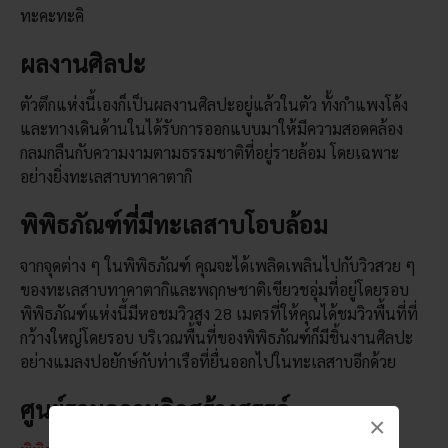
ทะคะทะคิ
ผลงานศิลปะ
ตัวตึกแห่งนี้เองก็เป็นผลงานศิลปะอยู่แล้วในตัว ทั้งกำแพงโค้ง
และทางเดินด้านในได้รับการออกแบบมาให้มีความสอดคล้อง
กลมกลืนกับความงามตามธรรมชาติที่อยู่รายล้อม โดยเฉพาะ
อย่างยิ่งทะเลสาบทาคาตากิ
พิพิธภัณฑ์ที่มีทะเลสาบโอบล้อม
จากจุดต่าง ๆ ในพิพิธภัณฑ์ คุณจะได้เพลิดเพลินไปกับวิวสวย ๆ
ของทะเลสาบทาคาตากิและพฤกษชาติเขียวชอุ่มที่อยู่โดยรอบ
พิพิธภัณฑ์แห่งนี้มีหอชมวิวสูง 28 เมตรที่ให้คุณได้ชมวิวพื้นที่ที่
กว้างใหญ่โดยรอบ บริเวณพื้นที่ของพิพิธภัณฑ์ก็มีชิ้นงานศิลปะ
อย่างแมลงปอยักษ์กับท่าเรือที่ยื่นออกไปในทะเลสาบอีกด้วย
ศูนย์รวมความคิดสร้างสรรค์
×