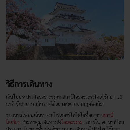
วิธีการเดินทาง
เดินไปปราสาทโอะดะวะระจากสถานีโอะดะวะระโดยใช้เวลา 10
นาที ซึ่งสามารถเดินทางได้อย่างสะดวกจากกรุงโตเกียว
ขบวนรถไฟบนเส้นทางรถไฟเจอาร์โทไคโดที่ออกจาก
สถานี
โตเกียว
จะพาคุณเดินทางถึง
โอะดะวะระ
ภายใน 90 นาทีโดย
ประมาณ ในขณะที่รถไฟหัวกระสุนจะเดินทางไปถึงโดยใช้เวลา