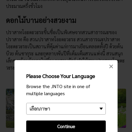
ประมาณครึ่งชั่วโมง
ดอกไม้บานอย่างสวยงาม
ปราสาทโอะดะวะระขึ้นชื่อเป็นพิเศษจากสวนสาธารณะของ
ปราสาท คือ สวนปราสาทโอะดะวะระ สวนสาธารณะปราสาท
โอะดะวะระเป็นสถานที่คุ้มค่าแก่การมาเยือนตลอดทั้งปี ด้วยต้น
บ๊วย ต้นซากุระ และกุหลาบพันปีที่เต้มเต็มสวนแห่งนี้ สวนสนุก
เล็กๆ พร้อมด้วยรถไฟจิ๋วและสวนสัตว์ ทำให้สวนปราสาทโอะดะ
×
วะระเป็นจุดหมายปลายทางที่สมบูรณืแบบสำหรับครอบครัว
Please Choose Your Language
Browse the JNTO site in one of
multiple languages
Continue