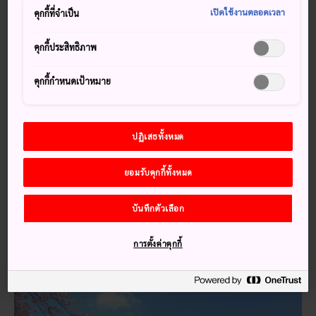
มีชื่อเดียวกัน ปราสาทแห่งนี้มีชื่อเสียงจากสวนสาธารณะที่เต็ม
เปิดใช้งานตลอดเวลา
คุกกี้ที่จำเป็น
ไปด้วยดอกไม้ พร้อมขบวนรถไฟขนาดจิ๋วและสวนสนุกขนาดเล็ก
อยู่ห่างจากโตเกียว 1 ชั่วโมงเท่านั้น ทำให้เป็นสถานที่ที่เดินทาง
คุกกี้ประสิทธิภาพ
ได้อย่างสะดวกและเพลิดเพลินเพื่อสัมผัสประวัติศาสตร์ยุค
ศักดินาของญี่ปุ่น
คุกกี้กำหนดเป้าหมาย
เกร็ดน่าสนใจ
ปราสาทโอะดะวะระเป็นฐานที่ตั้งของตระกูลโฮโจ ผู้ปกครอง
ปฏิเสธทั้งหมด
ของโอะดะวะระมานานกว่า 100 ปี
ยอมรับคุกกี้ทั้งหมด
ตัวตึกหลักของปราสาทถูกสร้างขึ้นใหม่ในปีค.ศ. 1960 ตาม
แผนภาพและต้นแบบจากยุคเอโดะ
บันทึกตัวเลือก
การตั้งค่าคุกกี้