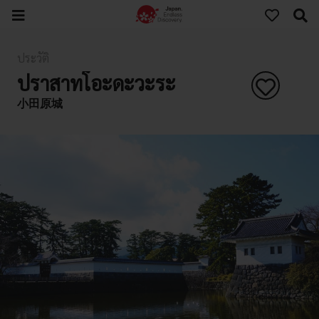
ประวัติ
ปราสาทโอะดะวะระ
小田原城