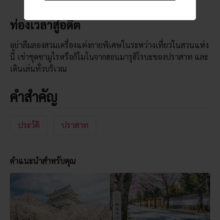
ท่องเวลาสู่อดีต
อย่าลืมลองสวมเครื่องแต่งกายพิเศษในระหว่างเที่ยวในสวนแห่ง
นี้ เช่าชุดซามูไรหรือกิโมโนจากฮอนมารุฮิโรบะของปราสาท และ
เดินเล่นทั่วบริเวณ
คำสำคัญ
ประวัติ
ปราสาท
คำแนะนำสำหรับคุณ