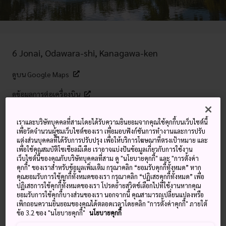
6 Jonai, Odawara-shi, Kanagawa-ken
ดูบน Google Maps
ดูข้อมูลการต่อเครื่องบิน
เราและบริษัทบุคคลที่สามโดยได้รับความยินยอมจากคุณใช้คุกกี้บนเว็บไซต์นี้
เพื่อวัดจำนวนผู้ชมเว็บไซต์ของเรา เพื่อมอบฟังก์ชันการทำงานและการปรับ
คำสำคัญ
แผนที่
แต่งส่วนบุคคลที่ได้รับการปรับปรุง เพื่อให้บริการโฆษณาที่ตรงเป้าหมาย และ
เพื่อใช้คุณสมบัติโซเชียลมีเดีย เราอาจแบ่งปันข้อมูลเกี่ยวกับการใช้งาน
เว็บไซต์นี้ของคุณกับบริษัทบุคคลที่สาม ดู "นโยบายคุกกี้" และ "การตั้งค่า
ป้อมปราการยุคกลางที่อยู่ใกล้กับกรุง
คุกกี้" ของเราสำหรับข้อมูลเพิ่มเติม กรุณาคลิก “ยอมรับคุกกี้ทั้งหมด” หาก
คุณยอมรับการใช้คุกกี้ทั้งหมดของเรา กรุณาคลิก “ปฏิเสธคุกกี้ทั้งหมด” เพื่อ
โตเกียว
ปฏิเสธการใช้คุกกี้ทั้งหมดของเรา โปรดย้ายสวิตช์เลือกไปที่ใช้งานหากคุณ
ยอมรับการใช้คุกกี้บางส่วนของเรา นอกจากนี้ คุณสามารถเปลี่ยนแปลงหรือ
เพิกถอนความยินยอมของคุณได้ตลอดเวลาโดยคลิก "การตั้งค่าคุกกี้" ภายใต้
ปราสาทโอะดะวะระ ซึ่งสร้างขึ้นครั้งแรกประมาณกลางศตวรรษ
ข้อ 3.2 ของ "นโยบายคุกกี้"
นโยบายคุกกี้
ที่สิบห้า เป็นปราสาท 3 ระดับมีตัวตึกหลัก 5 ชั้นตั้งอยู่ในเมืองที่