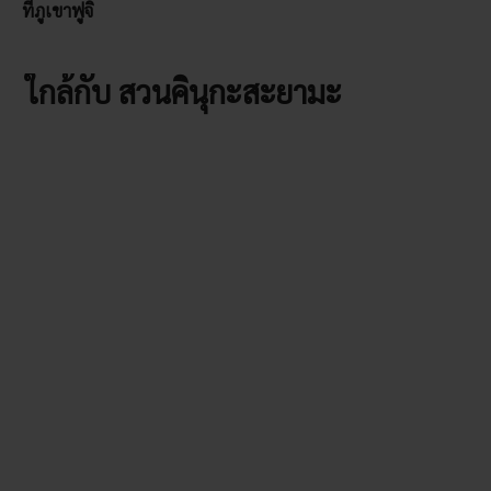
ที่ภูเขาฟูจิ
ใกล้กับ สวนคินุกะสะยามะ