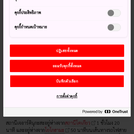
กว้างขวางซึ่งพื้นที่ส่วนใหญ่ได้ถูกปล่อยไว้กับการเปลี่ยนแปลงที่
คุกกี้ประสิทธิภาพ
ผกผันของธรรมชาติ สถานที่แห่งนี้เป็นที่สำหรับผู้รักธรรมชาติ
และคนชื่นชอบการปิกนิก ในฤดูใบไม้ผลิ จะสามารถเห็นภาพต้น
คุกกี้กำหนดเป้าหมาย
ซากุระที่สวยงามที่สุดแห่งหนึ่งในภูมิภาคแห่งนี้
เกร็ดน่าสนใจ
ปฏิเสธทั้งหมด
ที่ยอดบนสุดของสวนแห่งนี้ คุณจะสามารถมองเห็นเมืองโยโกสุ
กะและตลอดไปจนถึงอ่าวโตเกียว
ยอมรับคุกกี้ทั้งหมด
มีสวนสนุกที่มีชื่อเสียงอยู่ในสวนสาธารณะแห่งนี้
บันทึกตัวเลือก
วิธีการเดินทาง
การตั้งค่าคุกกี้
คุณสามารถเดินทางไปสวนแห่งนี้ได้โดยขึ้นรถไฟ แล้วจึงเดินต่อ
ในระยะทางค่อนข้างไกล หรือใช้บริการรถแท็กซี่ซึ่งรวดเร็วกว่า
สถานีเจอาร์คินุกะสะอยู่ห่างจาก
สถานีโตเกียว
1 ชั่วโมง 20
นาที และอยู่ห่างจาก
โยโกฮามะ
50 นาทีบนเส้นทางรถไฟสาย