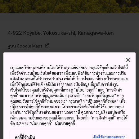
4-922 Koyabe, Yokosuka-shi, Kanagawa-ken
ดูบน Google Maps
ดูข้อมูลการต่อเครื่องบิน
เราและบริษัทบุคคลที่สามโดยได้รับความยินยอมจากคุณใช้คุกกี้บนเว็บไซต์นี้
เพื่อวัดจำนวนผู้ชมเว็บไซต์ของเรา เพื่อมอบฟังก์ชันการทำงานและการปรับ
แต่งส่วนบุคคลที่ได้รับการปรับปรุง เพื่อให้บริการโฆษณาที่ตรงเป้าหมาย และ
คำสำคัญ
แผนที่
เพื่อใช้คุณสมบัติโซเชียลมีเดีย เราอาจแบ่งปันข้อมูลเกี่ยวกับการใช้งาน
เว็บไซต์นี้ของคุณกับบริษัทบุคคลที่สาม ดู "นโยบายคุกกี้" และ "การตั้งค่า
คุกกี้" ของเราสำหรับข้อมูลเพิ่มเติม กรุณาคลิก “ยอมรับคุกกี้ทั้งหมด” หาก
สวนสาธารณะและสนามเด็กเล่นที่น่า
คุณยอมรับการใช้คุกกี้ทั้งหมดของเรา กรุณาคลิก “ปฏิเสธคุกกี้ทั้งหมด” เพื่อ
ปฏิเสธการใช้คุกกี้ทั้งหมดของเรา โปรดย้ายสวิตช์เลือกไปที่ใช้งานหากคุณ
มหัศจรรย์ พร้อมด้วยทิวทัศน์มุมกว้าง
ยอมรับการใช้คุกกี้บางส่วนของเรา นอกจากนี้ คุณสามารถเปลี่ยนแปลงหรือ
เพิกถอนความยินยอมของคุณได้ตลอดเวลาโดยคลิก "การตั้งค่าคุกกี้" ภายใต้
ตลอดเส้นทางไปยังอ่าวโตเกียว
ข้อ 3.2 ของ "นโยบายคุกกี้"
นโยบายคุกกี้
เปิดใช้งานตลอดเวลา
คุกกี้ที่จำเป็น
สวนคินุกะสะยามะ ซึ่งอยู่บริเวณใจกลางคาบสมุทรมิอุระ มีพื้นที่