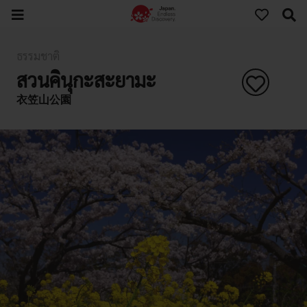
ธรรมชาติ
สวนคินุกะสะยามะ
衣笠山公園