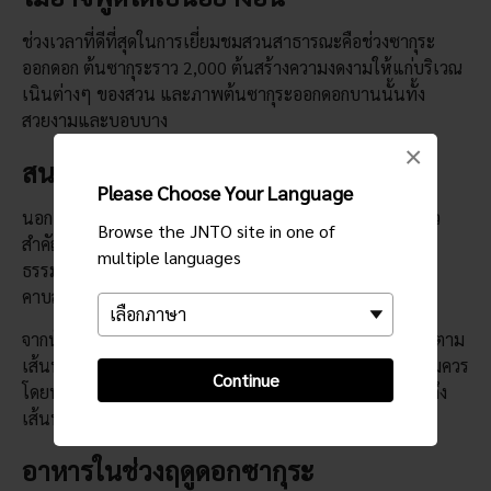
ช่วงเวลาที่ดีที่สุดในการเยี่ยมชมสวนสาธารณะคือช่วงซากุระ
ออกดอก ต้นซากุระราว 2,000 ต้นสร้างความงดงามให้แก่บริเวณ
เนินต่างๆ ของสวน และภาพต้นซากุระออกดอกบานนั้นทั้ง
สวยงามและบอบบาง
×
สนามเด็กเล่นและทัศนียภาพมุมกว้าง
Please Choose Your Language
นอกเหนือจากสนามเด็กเล่นที่กว้างขวางแล้ว แหล่งท่องเที่ยว
Browse the JNTO site in one of
สำคัญตลอดทั้งปีของสวนสาธารณะแห่งนี้เป็นถิ่นที่อยู่ตาม
multiple languages
ธรรมชาติ ซึ่งกลายเป็นสถานที่กว้างขวางแห่งนี้ที่ใจกลาง
คาบสมุทรมิอุระ
จากนั้นเป็นภาพทิวทัศน์ ที่คุณจะได้เห็นหลังจากที่ได้เดินขึ้นตาม
เส้นทางที่ได้รับการดูแลรักษาเป็นอย่างดีเป็นระยะทางพอสมควร
Continue
โดยทอดยาวเหนือพื้นที่โดยรอบ จากเมือง
โยโกสุกะ
ไปจนถึง
เส้นทางเดินเรือของอ่าวโตเกียว
อาหารในช่วงฤดูดอกซากุระ