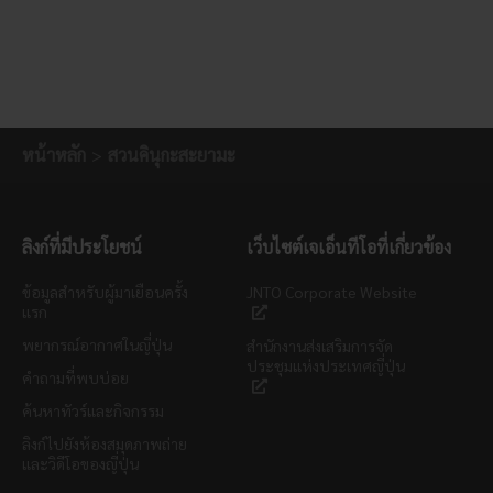
หน้าหลัก
สวนคินุกะสะยามะ
ลิงก์ที่มีประโยชน์
เว็บไซต์เจเอ็นทีโอที่เกี่ยวข้อง
ข้อมูลสำหรับผู้มาเยือนครั้ง
JNTO Corporate Website
แรก
พยากรณ์อากาศในญี่ปุ่น
สำนักงานส่งเสริมการจัด
ประชุมแห่งประเทศญี่ปุ่น
คำถามที่พบบ่อย
ค้นหาทัวร์และกิจกรรม
ลิงก์ไปยังห้องสมุดภาพถ่าย
และวิดีโอของญี่ปุ่น