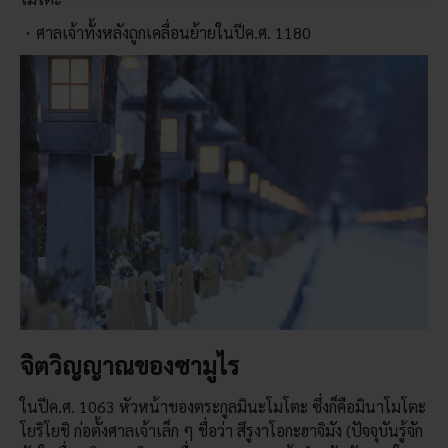
ศาลเจ้าทั้งหลังถูกเคลื่อนย้ายในปีค.ศ. 1180
จิตวิญญาณของซามูไร
ในปีค.ศ. 1063 หัวหน้าของตระกูลมินะโมโตะ ซึ่งก็คือมินาโมโตะ
โยริโยชิ ก่อตั้งศาลเจ้าเล็ก ๆ ชื่อว่า สึรูงาโอกะฮาจิมัง (ปัจจุบันรู้จัก