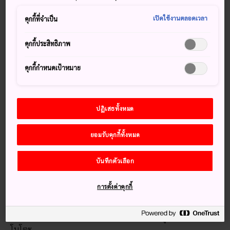
ผ่อนแสนสงบและทิวทัศน์ที่สวยงามระหว่างทาง
เปิดใช้งานตลอดเวลา
คุกกี้ที่จำเป็น
วิธีการเดินทาง
คุกกี้ประสิทธิภาพ
สามารถเดินทางไปศาลเจ้าแห่งนี้ได้อย่างสะดวกโดยใช้บริการ
คุกกี้กำหนดเป้าหมาย
ขนส่งสาธารณะ
ขึ้นรถไฟเจอาร์สายโยโกสุกะจากกรุงโตเกียวโดยใช้เวลาราว 1
ชั่วโมง ศาลเจ้าทสึรุกะโอกะฮะชิมังกูอยู่ห่างจากสถานีเจอาร์คามา
ปฏิเสธทั้งหมด
คุระโดยเดินเพียง 10 นาที
ยอมรับคุกกี้ทั้งหมด
บันทึกตัวเลือก
เกร็ดน่าสนใจ
ศาลเจ้าวากามิยะจินจะ ที่ตั้งอยู่ในพื้นที่ และได้รับการบูรณะ
การตั้งค่าคุกกี้
เมื่อปีค.ศ. 1624
สระน้ำทั้งสองที่สวยงามเป็นตัวแทนของตระกูลไทระและมินา
โมโตะ