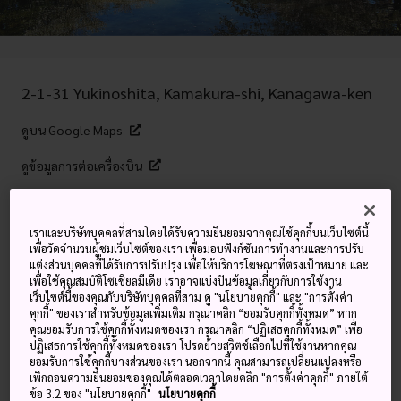
2-1-31 Yukinoshita, Kamakura-shi, Kanagawa-ken
ดูบน Google Maps
ดูข้อมูลการต่อเครื่องบิน
เราและบริษัทบุคคลที่สามโดยได้รับความยินยอมจากคุณใช้คุกกี้บนเว็บไซต์นี้
คำสำคัญ
แผนที่
เพื่อวัดจำนวนผู้ชมเว็บไซต์ของเรา เพื่อมอบฟังก์ชันการทำงานและการปรับ
แต่งส่วนบุคคลที่ได้รับการปรับปรุง เพื่อให้บริการโฆษณาที่ตรงเป้าหมาย และ
เพื่อใช้คุณสมบัติโซเชียลมีเดีย เราอาจแบ่งปันข้อมูลเกี่ยวกับการใช้งาน
ศาลเจ้าอายุ 800 ปีที่เป็นหัวใจของ
เว็บไซต์นี้ของคุณกับบริษัทบุคคลที่สาม ดู "นโยบายคุกกี้" และ "การตั้งค่า
คุกกี้" ของเราสำหรับข้อมูลเพิ่มเติม กรุณาคลิก “ยอมรับคุกกี้ทั้งหมด” หาก
เมืองคามาคุระ
คุณยอมรับการใช้คุกกี้ทั้งหมดของเรา กรุณาคลิก “ปฏิเสธคุกกี้ทั้งหมด” เพื่อ
ปฏิเสธการใช้คุกกี้ทั้งหมดของเรา โปรดย้ายสวิตช์เลือกไปที่ใช้งานหากคุณ
ยอมรับการใช้คุกกี้บางส่วนของเรา นอกจากนี้ คุณสามารถเปลี่ยนแปลงหรือ
ศาลเจ้าที่สวยงามแห่งนี้มีอายุกว่า 800 ปี ถูกสร้างขึ้นเพื่อถวาย
เพิกถอนความยินยอมของคุณได้ตลอดเวลาโดยคลิก "การตั้งค่าคุกกี้" ภายใต้
ให้แก่ฮาจิมัง เทพผู้พิทักษ์ของเหล่าซามูไร เพลิดเพลินกับการพัก
ข้อ 3.2 ของ "นโยบายคุกกี้"
นโยบายคุกกี้