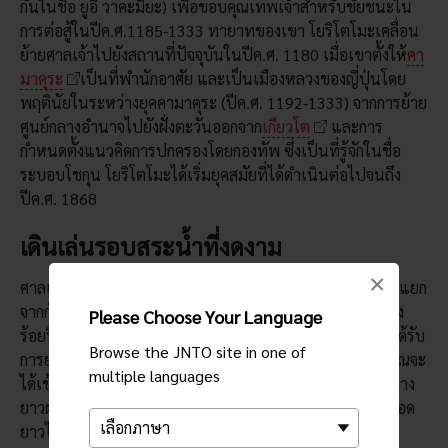
กันในชื่อ ยูอิ วาคะมิยะ) เพื่อขอบคุณเทพเจ้าสำหรับชัยชนะใน
การต่อสู้ในปีค.ศ.1185-1333 ทายาทของเขา โยริโตโมะเคลื่อน
ย้ายศาลเจ้าไปยังสถานที่ปัจจุบันในปีค.ศ. 1180 เมื่อเขาตั้งให้
คา
มาคุระ
เป็นที่พำนักอาศัย และเป็นเมืองหลวงของญี่ปุ่นโดย
พฤตินัยในระหว่างยุคคามาคุระ (ปีค.ศ. 1192-1333) จากการย้าย
ศูนย์กลางอำนาจไปยังฝั่งตะวันออกจาก
เกียวโต
และการ
กำหนดตั้งแนวคิดการปกครองโดยกองทัพ ซึ่งเป็นที่รู้จักในชื่อ
ระบอบโชกุน โยริโตโมะได้เริ่มยุคสมัยที่ได้ดำเนินต่อไปจนถึง
ปีค.ศ. 1868
เดินเล่นรอบสระน้ำที่งดงาม
×
ศาลเจ้าทสึรุกะโอกะฮะชิมังกูมีความเกี่ยวข้องอย่างไม่สามารถแยก
จากกันได้กับประวัติศาสตร์และวัฒนธรรมของญี่ปุ่นเกือบหนึ่ง
Please Choose Your Language
ร้อยปี ในปัจจุบัน ศาลเจ้าซึ่งตั้งอยู่ใจกลางเมือง
คามาคุระ
ได้รับ
Browse the JNTO site in one of
การยอมรับอย่างกว้างขวางว่าเป็นวิญญาณของเมืองแห่งนี้ คุณจะ
multiple languages
ได้เข้าสู่ประตูโทริอิสีแดงมากมายที่มีขนาดมหึมาเป็นระยะทาง
ยาวผ่านใจกลางเมือง
คามาคุระ
แต่ละฝั่งของถนนกว้างที่ทอด
ยาวไปถึงศาลเจ้าแห่งนี้มีสระน้ำสองสระ ซึ่งเป็นตัวแทนของ