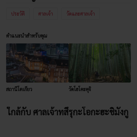
ประวัติ
ศาลเจ้า
วัดและศาลเจ้า
คำแนะนำสำหรับคุณ
สถานีโตเกียว
วัดโฮโคะคุจิ
ใกล้กับ ศาลเจ้าทสึรุกะโอกะฮะชิมังกู