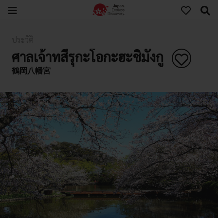
ประวัติ
ศาลเจ้าทสึรุกะโอกะฮะชิมังกู
鶴岡八幡宮