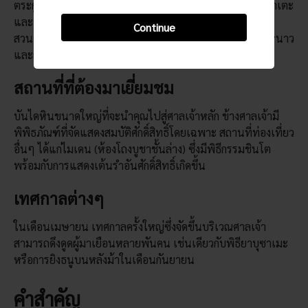
ตระกูลมินาโมโตะที่ก่อตั้งศาลเจ้าแห่งนี้และคามาคุระ โชกุนาเตะ
และตระกูลไทระคู่แข่งที่คอยเป็นหนามทิ่มแทง
Continue
สวนดอกโบตั๋นข้างสระน้ำมินาโมโตะจะเปิดให้บริการในฤดูหนาว
และฤดูใบไม้ผลิซึ่งเป็นช่วงที่ดอกโบตั๋นบานสะพรั่ง
สถานที่ที่ต้องมาเยี่ยมชม
บันไดหินขนาดใหญ่ที่จะนำคุณไปสู่ศาลเจ้าหลัก ข้างศาลเจ้ามี
พิพิธภัณฑ์ที่จัดแสดงสมบัติศักดิ์สิทธิ์โดยเฉพาะ สถานที่ท่องเที่ยว
อื่นๆ ได้แก่ไมเดน (ห้องโถงบูชาชั้นล่าง) ซึ่งมีพิธีกรรมชินโต
พร้อมกับการแสดงเต้นรำอันศักดิ์สิทธิ์เกิดขึ้น
เทศกาลต่างๆ
ในเดือนเมษายน เทศกาลครั้งใหญ่ซึ่งจัดขึ้นบริเวณศาลเจ้า
สามารถดึงดูดผู้มาเยือนหลายพันคน เช่นเดียวกับพิธียาบุซาเมะ
หรือการยิงธนูบนหลังม้าในเดือนกันยายน
คำสำคัญ