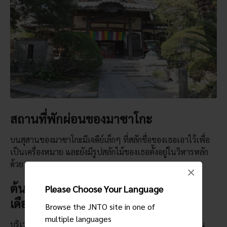
สถานที่พักผ่อนของมาซาโกะ
บนสุสานของมาซาโกะมีเจดีย์เล็กๆ ที่สลักชื่อของเธอเอาไว้เพื่อ
เป็นเครื่องหมาย และยังมีรูปสลักไม้ของเธอตั้งอยู่ในวิหารหลัก
ด้วย
×
ต้นกุหลาบพันปีที่ขนาบสองข้างทางใน
Please Choose Your Language
เดือนพฤษภาคม
Browse the JNTO site in one of
multiple languages
บริเวณวัดอันโยอินจะกลายเป็นสีชมพูจากดอกกุหลาบพันปีใน