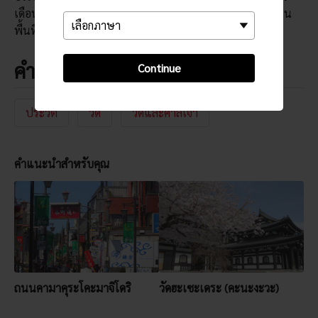
เดือนพฤษภาคม ทำให้ที่นี่เป็นหนึ่งในวัดที่มีสีสันสดใสที่สุดใน
พื้นที่แห่งนี้
คำสำคัญ
Continue
ประวัติ
วัด
วัดและศาลเจ้า
คำแนะนำสำหรับคุณ
ถนนคามาคุระโคะมาจิโดริ
วัดฮะเซะเดระ (คะนะงะวะ)