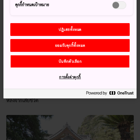
คุกกี้กำหนดเป้าหมาย
วิธีการเดินทาง
วัดอันโยอินอยู่ห่างจากสถานีคามาคุระโดยเดินเพียง 10 นาที
ปฏิเสธทั้งหมด
เป็นอนุสรณ์แด่ผู้สถาปนาเมืองคามาคุระ
ยอมรับคุกกี้ทั้งหมด
คือ มินาโมโตะ โนะ โยริโตโมะ
บันทึกตัวเลือก
โฮโจ มาซาโกะ เป็นภรรยาของมินาโมโตะ โนะ โยริโตโมะ
(ปีค.ศ. 1147-1199) โชกุน (ผู้นำกองทัพ) คนแรกของรัฐบาลซึ่ง
นำโดยซามูไรเป็นครั้งแรกของญี่ปุ่น เมื่อเขาเสียชีวิต เธอสร้าง
การตั้งค่าคุกกี้
วัดโชระคุจิขึ้น เมื่อถูกทำลายในกองเพลิง วัดแห่งนี้ถูกสร้างขึ้น
ใหม่และตั้งชื่อใหม่ว่าอันโยอิน ซึ่งเป็นชื่อพุทธที่มาซาโกะได้รับ
หลังจากเสียชีวิต