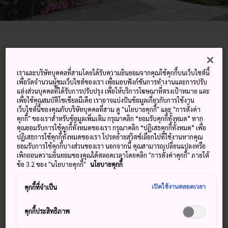
3-1-22 Omachi, Kamakura-shi, Kanagawa-ken
เราและบริษัทบุคคลที่สามโดยได้รับความยินยอมจากคุณใช้คุกกี้บนเว็บไซต์นี้
ดูบน Google Maps
เพื่อวัดจำนวนผู้ชมเว็บไซต์ของเรา เพื่อมอบฟังก์ชันการทำงานและการปรับ
แต่งส่วนบุคคลที่ได้รับการปรับปรุง เพื่อให้บริการโฆษณาที่ตรงเป้าหมาย และ
ดูข้อมูลการต่อเครื่องบิน
เพื่อใช้คุณสมบัติโซเชียลมีเดีย เราอาจแบ่งปันข้อมูลเกี่ยวกับการใช้งาน
เว็บไซต์นี้ของคุณกับบริษัทบุคคลที่สาม ดู "นโยบายคุกกี้" และ "การตั้งค่า
คุกกี้" ของเราสำหรับข้อมูลเพิ่มเติม กรุณาคลิก “ยอมรับคุกกี้ทั้งหมด” หาก
คุณยอมรับการใช้คุกกี้ทั้งหมดของเรา กรุณาคลิก “ปฏิเสธคุกกี้ทั้งหมด” เพื่อ
คำสำคัญ
แผนที่
ปฏิเสธการใช้คุกกี้ทั้งหมดของเรา โปรดย้ายสวิตช์เลือกไปที่ใช้งานหากคุณ
ยอมรับการใช้คุกกี้บางส่วนของเรา นอกจากนี้ คุณสามารถเปลี่ยนแปลงหรือ
เพิกถอนความยินยอมของคุณได้ตลอดเวลาโดยคลิก "การตั้งค่าคุกกี้" ภายใต้
วัดเล็กๆ ที่ดูสดชื่นด้วยดอกกุหลาบ
ข้อ 3.2 ของ "นโยบายคุกกี้"
นโยบายคุกกี้
พันปีในฤดูใบไม้ผลิ
เปิดใช้งานตลอดเวลา
คุกกี้ที่จำเป็น
วัดอันโยอินเป็นที่เก็บหลุมฝังศพของโฮโจ มาซาโกะ ภรรยาของ
คุกกี้ประสิทธิภาพ
ผู้นำกองทัพ มินาโมโตะ โนะ โยริโตโมะ