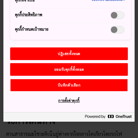
คุกกี้ที่จำเป็น
ใหญ่มากจนอาจต้องใช้เวลาทั้งวันในการเดินสำรวจสวนทั้งหมด
โดยสวยแห่งนี้รู้จักดีจากดอกไม้นานาชนิดที่บานปกคลุมไปทั่ว
คุกกี้ประสิทธิภาพ
พื้นที่ตลอดทั้งปี นอกจากนี้ แนวต้นแปะก๊วยในสวยยังเป็นจุดชม
ทิวทัศน์ในฤดูใบไม้ร่วงที่หลายคนหลงรักอีกด้วย สวนจะสว่างไสว
คุกกี้กำหนดเป้าหมาย
ไปด้วยไฟประดับในฤดูหนาวที่ชวนฝัน
สวนแห่งนี้เป็นสถานที่จัดเทศกาลดอกไม้ไฟขนาดใหญ่ในฤดูร้อน
ปฏิเสธทั้งหมด
ซึ่งดึงดูดผู้เข้าชมนับแสนคน
เกร็ดน่าสนใจ
ยอมรับคุกกี้ทั้งหมด
สวนมีพื้นที่มากกว่า 160 เฮกตาร์
บันทึกตัวเลือก
โดยได้สร้างขึ้นเพื่อเฉลิมฉลองการครองราชย์ครบ 50 ปีของ
จักรพรรดิโชวะ
การตั้งค่าคุกกี้
วิธีการเดินทาง
สวนสาธารณะโชวะคิเน็นยู่ห่างจากใจกลางโตเกียวโดยรถไฟ