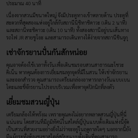
ประมาณ 40 นาที
เนื่องจากสวนมีขนาดใหญ่ จึงมีประตูทางเข้าหลายด้าน ประตูที่
สะดวกที่สุดสองแห่งอยู่ใกล้กับสถานีนิชิทาชิคาวะ (เดิน 2 นาที)
และสถานีทะชิคาวะ (เดิน 10 นาที) ทั้งสองสถานีอยู่บนเส้นทาง
รถไฟ JR สายชูโอะ และสามารถเดินทางได้ง่ายจากสถานีชินจูกุ
เช่าจักรยานปั่นกันสักหน่อย
คุณอาจต้องใช้เวลาทั้งวันเพื่อเดินชมรอบสวนสาธารณะโชวะ
คิเน็น หากคุณต้องการเยี่ยมชมทุกจุดที่มีในสวน ให้เช่าจักรยาน
และออกสำรวจ คุณสามารถเตรียมกล่องอาหารกลางวันแบบเบน
โตะและขี่จักรยานไปรอบบริเวณเพื่อหาจุดปิกนิกที่ลงตัว
เยี่ยมชมสวนญี่ปุ่น
เตรียมกล้องให้พร้อม เพราะคุณคงไม่อยากพลาดสวนญี่ปุ่นที่นี่
แน่นอน โดยสวนที่มีภูมิทัศน์ในสไตล์ญี่ปุ่นแบบดั้งเดิมแห่งนี้จัด
เป็นสวนที่สวยงามอย่างยิ่งไม่ว่าจะอยู่ในฤดูกาลใดๆ นอกจากนี้ยัง
มีแม้กระทั่งห้องชงชาสไตล์สุกิยะแบบดั้งเดิมที่คุณสามารถ