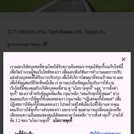
3173 Midori-cho, Tachikawa-shi, Tokyo-to
ดูบน Google Maps
ดูข้อมูลการต่อเครื่องบิน
เราและบริษัทบุคคลที่สามโดยได้รับความยินยอมจากคุณใช้คุกกี้บนเว็บไซต์นี้
เพื่อวัดจำนวนผู้ชมเว็บไซต์ของเรา เพื่อมอบฟังก์ชันการทำงานและการปรับ
แต่งส่วนบุคคลที่ได้รับการปรับปรุง เพื่อให้บริการโฆษณาที่ตรงเป้าหมาย และ
คำสำคัญ
แผนที่
เพื่อใช้คุณสมบัติโซเชียลมีเดีย เราอาจแบ่งปันข้อมูลเกี่ยวกับการใช้งาน
เว็บไซต์นี้ของคุณกับบริษัทบุคคลที่สาม ดู "นโยบายคุกกี้" และ "การตั้งค่า
คุกกี้" ของเราสำหรับข้อมูลเพิ่มเติม กรุณาคลิก “ยอมรับคุกกี้ทั้งหมด” หาก
เดินเล่น วิ่งเหยาะๆ หรือขี่จักรยาน
คุณยอมรับการใช้คุกกี้ทั้งหมดของเรา กรุณาคลิก “ปฏิเสธคุกกี้ทั้งหมด” เพื่อ
ปฏิเสธการใช้คุกกี้ทั้งหมดของเรา โปรดย้ายสวิตช์เลือกไปที่ใช้งานหากคุณ
รอบสวนกว้างใหญ่ที่มีจุดน่าสนใจตาม
ยอมรับการใช้คุกกี้บางส่วนของเรา นอกจากนี้ คุณสามารถเปลี่ยนแปลงหรือ
เพิกถอนความยินยอมของคุณได้ตลอดเวลาโดยคลิก "การตั้งค่าคุกกี้" ภายใต้
ธรรมชาติให้ชมตลอดทั้งปี
ข้อ 3.2 ของ "นโยบายคุกกี้"
นโยบายคุกกี้
สวนสาธารณะโชวะคิเน็นในพื้นที่ทาชิคาวะของโตเกียวนั้นกว้าง
เปิดใช้งานตลอดเวลา