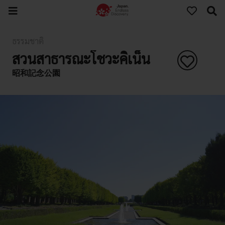
ธรรมชาติ
สวนสาธารณะโชวะคิเน็น
昭和記念公園