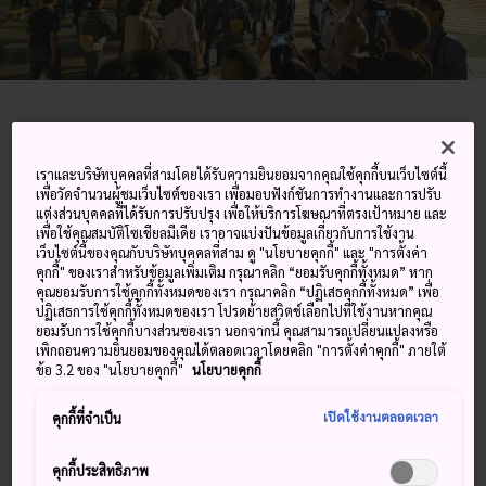
1-1-1 Ikegami, Ota-ku, Tokyo-to
เราและบริษัทบุคคลที่สามโดยได้รับความยินยอมจากคุณใช้คุกกี้บนเว็บไซต์นี้
ดูบน Google Maps
เพื่อวัดจำนวนผู้ชมเว็บไซต์ของเรา เพื่อมอบฟังก์ชันการทำงานและการปรับ
แต่งส่วนบุคคลที่ได้รับการปรับปรุง เพื่อให้บริการโฆษณาที่ตรงเป้าหมาย และ
เพื่อใช้คุณสมบัติโซเชียลมีเดีย เราอาจแบ่งปันข้อมูลเกี่ยวกับการใช้งาน
ดูข้อมูลการต่อเครื่องบิน
เว็บไซต์นี้ของคุณกับบริษัทบุคคลที่สาม ดู "นโยบายคุกกี้" และ "การตั้งค่า
คุกกี้" ของเราสำหรับข้อมูลเพิ่มเติม กรุณาคลิก “ยอมรับคุกกี้ทั้งหมด” หาก
คุณยอมรับการใช้คุกกี้ทั้งหมดของเรา กรุณาคลิก “ปฏิเสธคุกกี้ทั้งหมด” เพื่อ
ปฏิเสธการใช้คุกกี้ทั้งหมดของเรา โปรดย้ายสวิตช์เลือกไปที่ใช้งานหากคุณ
คำสำคัญ
แผนที่
ยอมรับการใช้คุกกี้บางส่วนของเรา นอกจากนี้ คุณสามารถเปลี่ยนแปลงหรือ
เพิกถอนความยินยอมของคุณได้ตลอดเวลาโดยคลิก "การตั้งค่าคุกกี้" ภายใต้
ข้อ 3.2 ของ "นโยบายคุกกี้"
นโยบายคุกกี้
เทศกาลรำลึกซึ่งดึงดูดแขกมาร่วมกว่า
เปิดใช้งานตลอดเวลา
คุกกี้ที่จำเป็น
300,000 คนทุกปี
คุกกี้ประสิทธิภาพ
อิเคกามิ ฮงมงจิ โอะเอะชิคิคืองานประจำปีที่จัดขึ้นตั้งแต่วันที่ 11