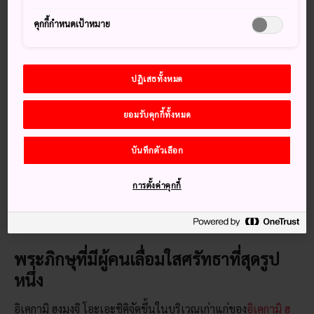
- 13 ตุลาคม เป็นการรำลึกถึงการมรณภาพของพระนิจิเร็ง พระ
คุกกี้กำหนดเป้าหมาย
ภิกษุที่สำคัญที่สุดรูปหนึ่งในประเทศญี่ปุ่น
เกร็ดน่าสนใจ
ปฏิเสธทั้งหมด
นักท่องเที่ยว 300,000 คนเดินทางมาร่วมงานนี้ที่อิเคกามิ ฮ
งมงจิ
ยอมรับคุกกี้ทั้งหมด
ผู้เข้าร่วมราว 3,000 คนถือโคมในขบวนจากสถานีมายังวัด
บันทึกตัวเลือก
วิธีการเดินทาง
การตั้งค่าคุกกี้
สถานีที่ใกล้ที่สุดคือสถานีอิเคกามิ เดินทางมาได้ด้วยสายโตคิวอิเค
กามิ เดินเท้าต่ออีก 10 นาทีก็จะมาถึงอิเคกามิ ฮงมงจิ
พระภิกษุที่มีผู้คนเลื่อมใสศรัทธาที่สุดรูป
หนึ่ง
อิเคกามิ ฮงมงจิ โอะเอะชิคิจัดขึ้นในบริเวณเก่าแก่ของ
อิเคกามิ ฮ