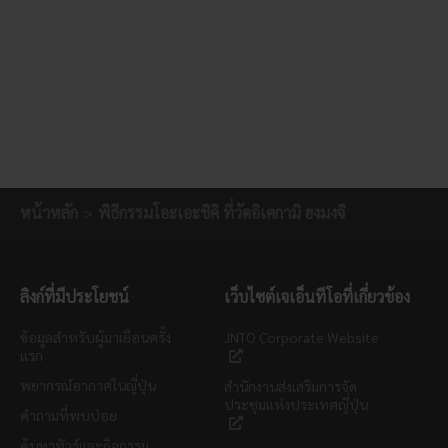
หน้าหลัก
พิธีกรรมโอะเอะชิคิ ที่วัดอิเคกามิ ฮงมงจิ
ลิงก์ที่มีประโยชน์
เว็บไซต์เจเอ็นทีโอที่เกี่ยวข้อง
ข้อมูลสำหรับผู้มาเยือนครั้ง
JNTO Corporate Website
แรก
พยากรณ์อากาศในญี่ปุ่น
สำนักงานส่งเสริมการจัด
ประชุมแห่งประเทศญี่ปุ่น
คำถามที่พบบ่อย
ค้นหาทัวร์และกิจกรรม