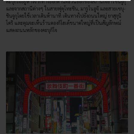
คะบุกิโจอยู่ห่างจากทางออกด้านตะวันออกของสถานีเจอาร์ชินจูกุ
และจากสถานีต่างๆ ในสายฟุคุโทะชิน, มารูโนอูจิ และสายเซบุ-
ชินจูกุโดยใช้เวลาเดินห้านาที เดินทางไปยังถนนใหญ่ ยาสุกุนิ
โดริ และคุณจะเห็นร้านดองกิโฮเต้ขนาดใหญ่ที่เป็นสัญลักษณ์
แสดงถนนหลักของคะบุกิโจ