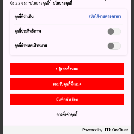
ข้อ 3.2 ของ "นโยบายคุกกี้"
นโยบายคุกกี้
ไปด้วยหลอดไฟนีออนซึ่งคึกคักและเป็นย่านดาว์นทาว์นที่
ปลอดภัยที่สุดเอเชียหรือบางทีอาจจะปลอดภัยที่สุดในโลก
เปิดใช้งานตลอดเวลา
คุกกี้ที่จำเป็น
คุกกี้ประสิทธิภาพ
พลาดไม่ได้
คุกกี้กำหนดเป้าหมาย
ทักทายก็อดซิลล่า
ท่องเที่ยวในบาร์และร้านอาหารขนาดเล็กในโกลเด้น
ปฏิเสธทั้งหมด
ไก
ยอมรับคุกกี้ทั้งหมด
บันทึกตัวเลือก
วิธีการเดินทาง
การตั้งค่าคุกกี้
คุณสามารถเดินทางไปยังคะบุกิโจซึ่งอยู่ใกล้กับสถานีเจอาร์ชินจูกุ
และสายรถไฟใต้ดินในเมืองได้โดยง่าย