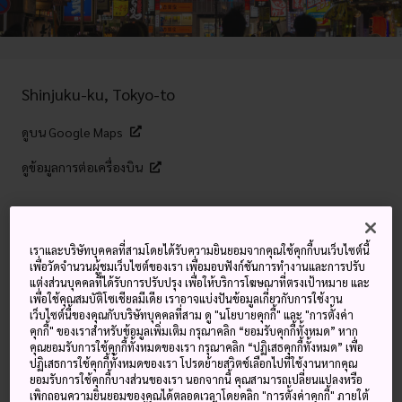
Shinjuku-ku, Tokyo-to
ดูบน Google Maps
ดูข้อมูลการต่อเครื่องบิน
คำสำคัญ
แผนที่
เราและบริษัทบุคคลที่สามโดยได้รับความยินยอมจากคุณใช้คุกกี้บนเว็บไซต์นี้
เพื่อวัดจำนวนผู้ชมเว็บไซต์ของเรา เพื่อมอบฟังก์ชันการทำงานและการปรับ
แต่งส่วนบุคคลที่ได้รับการปรับปรุง เพื่อให้บริการโฆษณาที่ตรงเป้าหมาย และ
อนเซ็น 6 ชั้น และบาร์และร้านอาหาร
เพื่อใช้คุณสมบัติโซเชียลมีเดีย เราอาจแบ่งปันข้อมูลเกี่ยวกับการใช้งาน
เว็บไซต์นี้ของคุณกับบริษัทบุคคลที่สาม ดู "นโยบายคุกกี้" และ "การตั้งค่า
ขนาดเล็ก—ทั้งหมดนี้มีอยู่ในใจกลาง
คุกกี้" ของเราสำหรับข้อมูลเพิ่มเติม กรุณาคลิก “ยอมรับคุกกี้ทั้งหมด” หาก
คุณยอมรับการใช้คุกกี้ทั้งหมดของเรา กรุณาคลิก “ปฏิเสธคุกกี้ทั้งหมด” เพื่อ
แสงนีออนของโตเกียว
ปฏิเสธการใช้คุกกี้ทั้งหมดของเรา โปรดย้ายสวิตช์เลือกไปที่ใช้งานหากคุณ
ยอมรับการใช้คุกกี้บางส่วนของเรา นอกจากนี้ คุณสามารถเปลี่ยนแปลงหรือ
เพิกถอนความยินยอมของคุณได้ตลอดเวลาโดยคลิก "การตั้งค่าคุกกี้" ภายใต้
คะบุกิโจใน
ชินจูกุ
เป็นบริเวณเที่ยวราตรีที่หนาแน่นที่สุด เต็ม