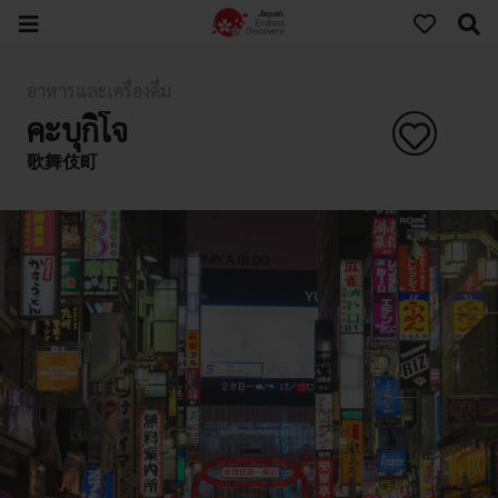
อาหารและเครื่องดื่ม
คะบุกิโจ
歌舞伎町