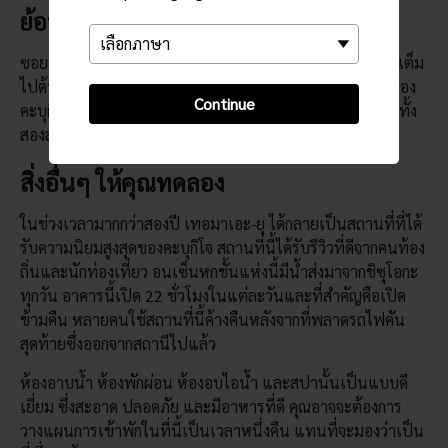
ย้อนอดีตความทรงจำ
ซอยที่ไม่คึกคักมากของโกลเด้นไกและโอโมะอิเดะ โยโคโชซึ่งเต็ม
ไปด้วยบาร์และร้านอาหารขนาดเล็กนั้นไม่ได้เป็นส่วนหนึ่งของ
Continue
คะบุกิโจอย่างเป็นทางการ แต่ก็อยู่ใกล้กัน ถนนที่ดูเป็นกันเองทั้ง
สองสายนี้เต็มไปด้วยบรรยากาศที่ทำให้คุณลืมได้ยาก
สิ่งอื่นๆ ให้คุณทดลอง
ในช่วงเวลามากกว่าสองปี เทอมาเอะ-ยุ ได้กลายเป็นสถานที่ที่ได้
รับความนิยมสูงสุดของคะบุกิโจ สถานที่นี้ได้รับรีวิวที่ดีจากคนท้อง
ถิ่นและนักท่องเที่ยว อนเซ็นหกชั้นแห่งนี้มีน้ำส่งมาจากชิซุโอกะ
ทุกวัน อาคารนี้เปิด 22 ชั่วโมงในแต่ละวันและที่สำคัญคือเปิด
ข้ามคืน หลายคนใช้สถานที่นี้ค้างคืนหลังจากที่พลาดรถไฟคัน
สุดท้ายซึ่งออกจากสถานีไปแล้ว
ห้องอาบน้ำ ห้องพักผ่อน ห้องอบไอน้ำ และสปานั้นเป็นแบบดี
เยี่ยม ซึ่งสะอาด ปลอดภัย และมีอาหารที่ดี คุณอาจจะต้องการ
วางแผนการเข้าพักในที่นี้เป็นเวลาหนึ่งคืน แทนที่จะมองว่าเป็น