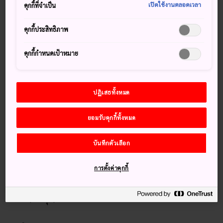
เปิดใช้งานตลอดเวลา
คุกกี้ที่จำเป็น
เกษตรทั่วไปซึ่งมีประชากรราว 17,000 คน อย่างไรก็ดี เมื่อฤดู
ใบไม้ผลิมาถึง จะมีผู้คนเกือบ 200,000 คนแวะมายังพื้นที่แถบนี้
คุกกี้ประสิทธิภาพ
เพื่อชมความงามของมิฮารุ ทะคิซากุระ
คำว่าทะคิซากุระแปลตามตัวอักษรได้ว่า “ดอกซากุระน้ำตก”
คุกกี้กำหนดเป้าหมาย
เป็นต้นซากุระที่ผลิดอกย้อยลงมาอย่างงามสง่าคล้ายน้ำตก ให้
ดอกสีชมพูวิจิตร สวยน่าทึ่งเป็นที่สุดไม่เหมือนดอกซากุระอื่นใดที่
คุณจะได้เห็นในประเทศญี่ปุ่น
ปฏิเสธทั้งหมด
เกร็ดน่าสนใจ
ยอมรับคุกกี้ทั้งหมด
ทะคิซากุระคือต้นซากุระสายพันธุ์หนึ่งที่รู้จักกันในชื่อ Pendula
Rosea
บันทึกตัวเลือก
ต้นนี้มีอายุกว่า 1,000 ปี ได้รับการขึ้นทะเบียนเป็นอนุเสาวรีย์
การตั้งค่าคุกกี้
ประจำชาติในปี ค.ศ. 1922
สูง 13.5 เมตร (44 ฟุต) แผ่สาขาไปในทุกทิศทางประมาณ 25
เมตร (82 ฟุต)