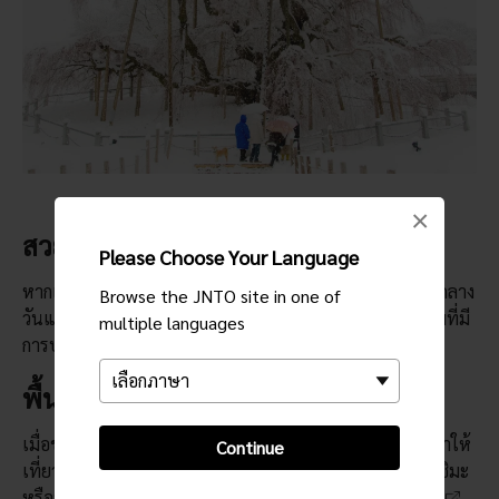
×
สวยงามไม่ว่าจะกลางวันหรือกลางคืน
Please Choose Your Language
หากเป็นไปได้ แนะนำให้มาชมมิฮารุ ทะคิซากุระทั้งระหว่างกลาง
Browse the JNTO site in one of
วันและกลางคืน คุณจะได้เห็นวิวที่แตกต่างออกไปมากในยามที่มี
multiple languages
การประดับไฟที่ต้นไม้
พื้นที่รอบๆ
เมื่อชมความงดงามของดอกไม้ที่ผลิบานอย่างจุใจแล้ว แนะนำให้
Continue
เที่ยวต่อไปทางเหนือสู่อีซากะ ซึ่งเป็นเมืองน้ำพุร้อนของฟุคุชิมะ
หรือหากยังไม่ถึงช่วงเย็น ก็แนะนำให้แวะ
ถ้ำหินปูนอะบุคุมะ