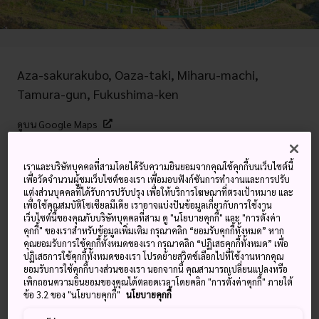
Aza-sakurakubo, Oaza-taki, Miharu-machi,
Tamura-gun, Fukushima-ken
ดูบน Google Maps
ดูข้อมูลการต่อเครื่องบิน
เราและบริษัทบุคคลที่สามโดยได้รับความยินยอมจากคุณใช้คุกกี้บนเว็บไซต์นี้
เพื่อวัดจำนวนผู้ชมเว็บไซต์ของเรา เพื่อมอบฟังก์ชันการทำงานและการปรับ
แต่งส่วนบุคคลที่ได้รับการปรับปรุง เพื่อให้บริการโฆษณาที่ตรงเป้าหมาย และ
เพื่อใช้คุณสมบัติโซเชียลมีเดีย เราอาจแบ่งปันข้อมูลเกี่ยวกับการใช้งาน
คำสำคัญ
แผนที่
เว็บไซต์นี้ของคุณกับบริษัทบุคคลที่สาม ดู "นโยบายคุกกี้" และ "การตั้งค่า
คุกกี้" ของเราสำหรับข้อมูลเพิ่มเติม กรุณาคลิก “ยอมรับคุกกี้ทั้งหมด” หาก
คุณยอมรับการใช้คุกกี้ทั้งหมดของเรา กรุณาคลิก “ปฏิเสธคุกกี้ทั้งหมด” เพื่อ
ต้นซากุระน้ำตกแห่งฟุคุชิมะอายุกว่า
ปฏิเสธการใช้คุกกี้ทั้งหมดของเรา โปรดย้ายสวิตช์เลือกไปที่ใช้งานหากคุณ
ยอมรับการใช้คุกกี้บางส่วนของเรา นอกจากนี้ คุณสามารถเปลี่ยนแปลงหรือ
10 ศตวรรษ
เพิกถอนความยินยอมของคุณได้ตลอดเวลาโดยคลิก "การตั้งค่าคุกกี้" ภายใต้
ข้อ 3.2 ของ "นโยบายคุกกี้"
นโยบายคุกกี้
ในช่วงเวลาส่วนใหญ่ของปี เมืองมิฮารุใน
ฟุคุชิมะ
นั้นคือชุมชน