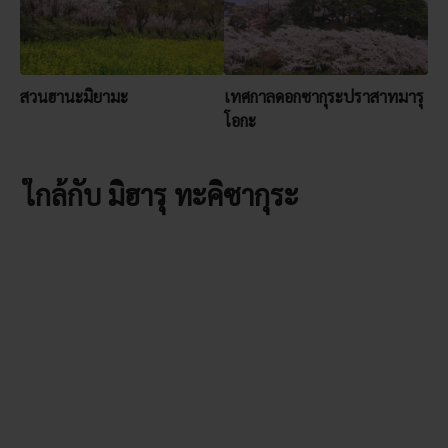
สวนฮานะมิยามะ
เทศกาลดอกซากุระปราสาทมารุ
โอกะ
ใกล้กับ มิฮารุ ทะคิซากุระ