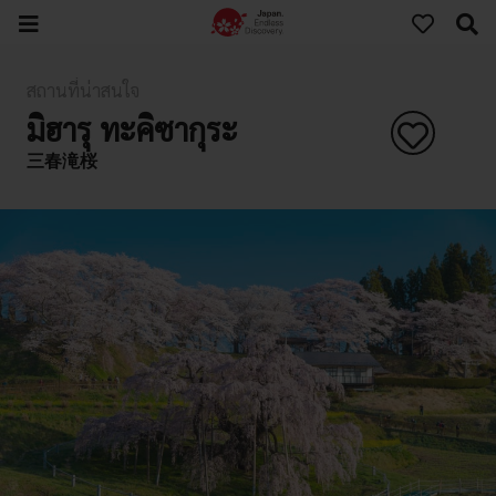
สถานที่น่าสนใจ
มิฮารุ ทะคิซากุระ
三春滝桜