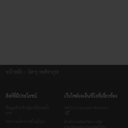
หน้าหลัก
มิฮารุ ทะคิซากุระ
ลิงก์ที่มีประโยชน์
เว็บไซต์เจเอ็นทีโอที่เกี่ยวข้อง
ข้อมูลสำหรับผู้มาเยือนครั้ง
JNTO Corporate Website
แรก
พยากรณ์อากาศในญี่ปุ่น
สำนักงานส่งเสริมการจัด
ประชุมแห่งประเทศญี่ปุ่น