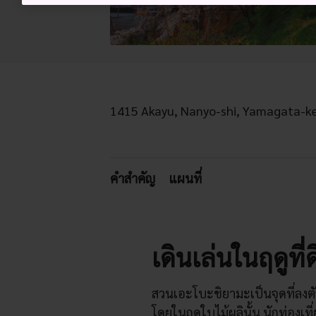
1415 Akayu, Nanyo-shi, Yamagata-k
คำสำคัญ
แผนที่
เดินเล่นในฤดูที่
สวนเอะโบะชิยามะเป็นจุดที่ล
โดยในฤดูใบไม้ผลินั้น นักท่องเท