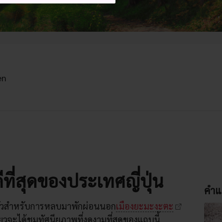
en
ดีที่สุดของประเทศญี่ปุ่น
คำแ
งตัวสำหรับการหลบมาพักผ่อนนอก
เมืองยะมะงะตะ
ี่ยวจะได้ชมทัศนียภาพที่งดงามที่สุดของแถบนี้