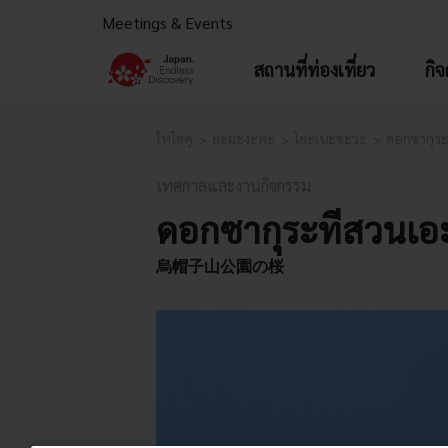
Meetings & Events
สถานที่ท่องเที่ยว
กิ
โทโฮคุ
ยะมะงะตะ
โยะเนะซะวะ
ดอกซากุระ
เทศกาลและงานกิจกรรม
ดอกซากุระที่สวนเอ
烏帽子山公園の桜