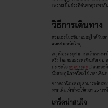
เพราะเป็นช่วงที่ต้นซากุระพาก
วิธีการเดินทาง
สวนเอะโบะชิยามะอยู่ใกล้กับส
และสายหลักโออุ
สถานีอะคะยุสามารถเดินทางมาไ
ครึ่ง โดยยะมะงะตะชินคันเซน หร
มะ ซะโอ
ยะมะงะตะ
และอะคิต
นั่งสายภูมิภาคนี้จะใช้เวลาเดิ
จากสถานีอะคะยุ สามารถขับรถยน
หากเดินเท้าก็จะใช้เวลา 25 นาที
เกร็ดน่าสนใจ