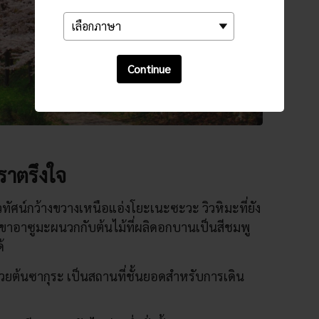
Continue
ราตรึงใจ
วทัศน์กว้างขวางเหนือแอ่งโยะเนะซะวะ วิวหิมะที่ยัง
เขาอาซูมะผนวกกับต้นไม้ที่ผลิดอกบานเป็นสีชมพู
้
ยต้นซากุระ เป็นสถานที่ชั้นยอดสำหรับการเดิน