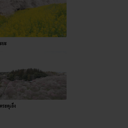
งะยะ
ระคุเอ็ง