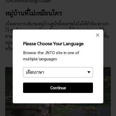
ในช่วงของปลายฤดูใบไม้ผลิ
หมู่บ้านที่ไม่เหมือนใคร
เนื่องจากการเดินชมหมู่บ้านสุนัขจิ้งจอกซะโอไม่ได้จำกัดเวลาเอา
ไว้ คุณจึงชมความน่ารักของจิ้งจอก และตั้งใจถ่ายรูปสวย ๆ ได้
×
ตามสบาย เหล่าจิ้งจอกจะวิ่งไปรอบ ๆ ก้อนหินและพุ่มหญ้าที่ขึ้น
อยู่แถวขอบกรง หรือรวมตัวกันอยู่ที่ใจกลางกระท่อมไม้เล็ก ๆ
Please Choose Your Language
หรือแท่นยกพื้น ซึ่งเป็นที่ที่พวกมันชอบไปนอน
Browse the JNTO site in one of
multiple languages
Continue