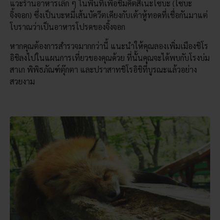
แวะร้านอาหารเล็ก ๆ ในพื้นที่เพื่อชิมคิตสึเนะโซบะ (โซบะ
จิ้งจอก) ซึ่งเป็นบะหมี่เส้นบัควีตเคียงกับเต้าหู้ทอดที่เชื่อกันมาแต่
โบราณว่าเป็นอาหารโปรดของจิ้งจอก
หากคุณต้องการสำรวจมากกว่านี้ แนะนำให้คุณลองเพิ่มเมืองชิโร
อิชิลงไปในแผนการเที่ยวของคุณด้วย ที่นั้นคุณจะได้พบกับโรงบ่ม
สาเก พิพิธภัณฑ์ตุ๊กตา และปราสาทชิโรอิชิที่บูรณะแล้วอย่าง
สวยงาม