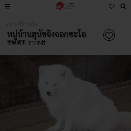
สถานที่น่าสนใจ
หมู่บ้านสุนัขจิ้งจอกซะโอ
宮城蔵王 キツネ村