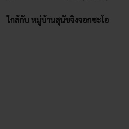
ใกล้กับ หมู่บ้านสุนัขจิ้งจอกซะโอ