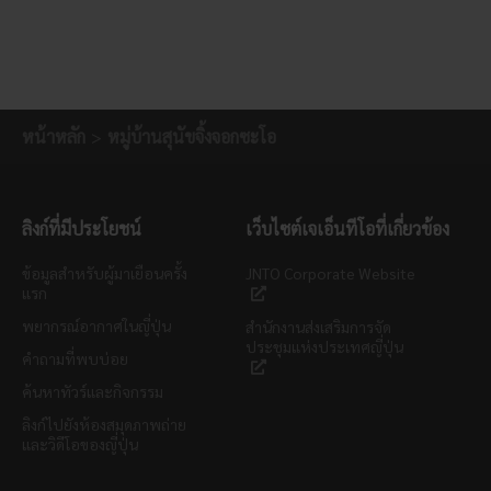
หน้าหลัก
หมู่บ้านสุนัขจิ้งจอกซะโอ
ลิงก์ที่มีประโยชน์
เว็บไซต์เจเอ็นทีโอที่เกี่ยวข้อง
ข้อมูลสำหรับผู้มาเยือนครั้ง
JNTO Corporate Website
แรก
พยากรณ์อากาศในญี่ปุ่น
สำนักงานส่งเสริมการจัด
ประชุมแห่งประเทศญี่ปุ่น
คำถามที่พบบ่อย
ค้นหาทัวร์และกิจกรรม
ลิงก์ไปยังห้องสมุดภาพถ่าย
และวิดีโอของญี่ปุ่น