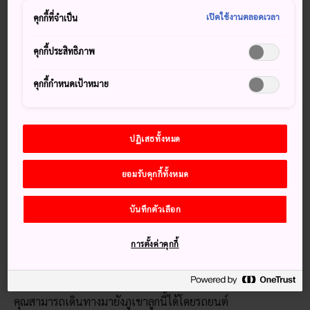
ถึงกำมะถันคุกรุ่นลอยเป็นควันอยู่รอบๆ การเดินเขาจากบริเวณ
เปิดใช้งานตลอดเวลา
คุกกี้ที่จำเป็น
ลานจอดรถขึ้นไปถึงยอดนั้นทำได้โดยง่ายและใช้เวลา 1 ชั่วโมง
แต่หากคุณไม่เร่งรีบ ขอแนะนำให้เดินชมตามเส้นทางรอบปล่อง
คุกกี้ประสิทธิภาพ
ภูเขาไฟ ซึ่งจะใช้เวลาอีก 1 ชั่วโมง
คุกกี้กำหนดเป้าหมาย
พลาดไม่ได้
ปฏิเสธทั้งหมด
เส้นทางไฮกิ้งที่เดินง่ายและน่าตื่นตาตื่นใจ
ยอมรับคุกกี้ทั้งหมด
ชมใบไม้เปลี่ยนสีในฤดูใบไม้ร่วง
วิวทิวทัศน์ของมหาสมุทรและทะเลสาบ
บันทึกตัวเลือก
การตั้งค่าคุกกี้
วิธีการเดินทาง
คุณสามารถเดินทางมายังภูเขาลูกนี้ได้โดยรถยนต์