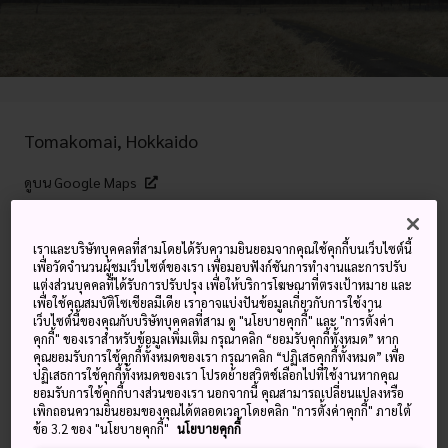
Tomakomai, Hokkaido
ดูบน Google Maps
ดูข้อมูลการต่อเครื่องบิน
เราและบริษัทบุคคลที่สามโดยได้รับความยินยอมจากคุณใช้คุกกี้บนเว็บไซต์นี้
เพื่อวัดจำนวนผู้ชมเว็บไซต์ของเรา เพื่อมอบฟังก์ชันการทำงานและการปรับ
แต่งส่วนบุคคลที่ได้รับการปรับปรุง เพื่อให้บริการโฆษณาที่ตรงเป้าหมาย และ
คำสำคัญ
แผนที่
เพื่อใช้คุณสมบัติโซเชียลมีเดีย เราอาจแบ่งปันข้อมูลเกี่ยวกับการใช้งาน
เว็บไซต์นี้ของคุณกับบริษัทบุคคลที่สาม ดู "นโยบายคุกกี้" และ "การตั้งค่า
คุกกี้" ของเราสำหรับข้อมูลเพิ่มเติม กรุณาคลิก “ยอมรับคุกกี้ทั้งหมด” หาก
คุณยอมรับการใช้คุกกี้ทั้งหมดของเรา กรุณาคลิก “ปฏิเสธคุกกี้ทั้งหมด” เพื่อ
เดินเขาขึ้นภูเขาไฟที่หลับสงบ
ปฏิเสธการใช้คุกกี้ทั้งหมดของเรา โปรดย้ายสวิตช์เลือกไปที่ใช้งานหากคุณ
ยอมรับการใช้คุกกี้บางส่วนของเรา นอกจากนี้ คุณสามารถเปลี่ยนแปลงหรือ
ภูเขาทารุมาเอะตั้งอยู่ระหว่างชายฝั่งของฮอกไกโดกับ
ทะเลสาบชิ
เพิกถอนความยินยอมของคุณได้ตลอดเวลาโดยคลิก "การตั้งค่าคุกกี้" ภายใต้
ข้อ 3.2 ของ "นโยบายคุกกี้"
นโยบายคุกกี้
โคะสึ
เมื่อขึ้นไปถึงยอด คุณจะได้ชมโดมลาวาอย่างใกล้ชิด รวม