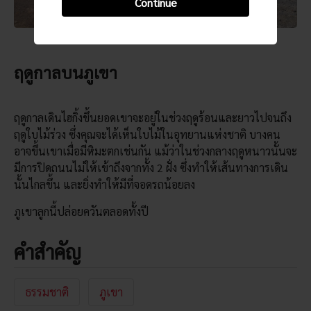
Continue
ฤดูกาลบนภูเขา
ฤดูกาลเดินไฮกิ้งขึ้นยอดเขาจะอยู่ในช่วงฤดูร้อนและยาวไปจนถึง
ฤดูใบไม้ร่วง ซึ่งคุณจะได้เห็นใบไม้ในอุทยานแห่งชาติ บางคน
อาจขึ้นเขาเมื่อมีหิมะตกเช่นกัน แม้ว่าในช่วงกลางฤดูหนาวนั้นจะ
มีการปิดถนนไม่ให้เข้าถึงจากทั้ง 2 ฝั่ง ซึ่งทำให้เส้นทางการเดิน
นั้นไกลขึ้น และยิ่งทำให้มีที่จอดรถน้อยลง
ภูเขาลูกนี้ปล่อยควันตลอดทั้งปี
คำสำคัญ
ธรรมชาติ
ภูเขา