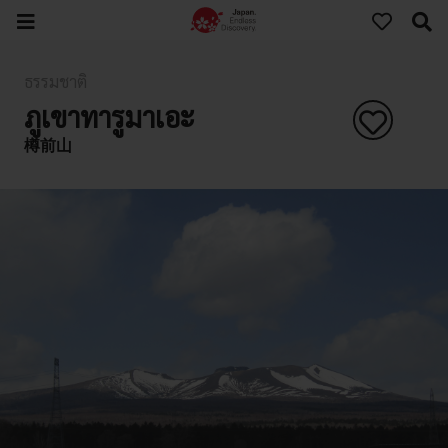
ธรรมชาติ
ภูเขาทารูมาเอะ
樽前山