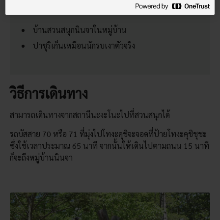
พลาดไม่ได้
บ้านสวนสนุกนินจาในหมู่บ้าน
ปาชุริเก็นเหมือนนักรบเงาตัวจริง
วิธีการเดินทาง
สามารถเดินทางจากสถานีนะงะโนะไปที่สวนสนุกได้
รถบัสสาย 70 หรือ 71 ที่มุ่งไปโทงะคุชิจะจอดที่ป้ายโทงะคุชิชุชะ
ซึ่งใช้เวลาประมาณ 65 นาที จากนั้นให้เดินไปตามถนน 15 นาที
ก็จะถึงหมู่บ้านนินจา