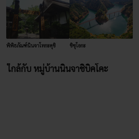
พิพิธภัณฑ์นินจาโทกะคุชิ
ชิซุโอกะ
ใกล้กับ หมู่บ้านนินจาชิบิคโคะ