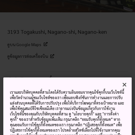
3193 Togakushi, Nagano-shi, Nagano-ken
ดูบน Google Maps
ดูข้อมูลการต่อเครื่องบิน
คำสำคัญ
แผนที่
เราและบริษัทบุคคลที่สามโดยได้รับความยินยอมจากคุณใช้คุกกี้บนเว็บไซต์นี้
สวนสนุกของนินจา
เพื่อวัดจำนวนผู้ชมเว็บไซต์ของเรา เพื่อมอบฟังก์ชันการทำงานและการปรับ
แต่งส่วนบุคคลที่ได้รับการปรับปรุง เพื่อให้บริการโฆษณาที่ตรงเป้าหมาย และ
เพื่อใช้คุณสมบัติโซเชียลมีเดีย เราอาจแบ่งปันข้อมูลเกี่ยวกับการใช้งาน
ซ่อนตัวท่ามกลางป่าเชิงเขา ที่โทงะคุชิทางตะวันตกเฉียงเหนือ
เว็บไซต์นี้ของคุณกับบริษัทบุคคลที่สาม ดู "นโยบายคุกกี้" และ "การตั้งค่า
คุกกี้" ของเราสำหรับข้อมูลเพิ่มเติม กรุณาคลิก “ยอมรับคุกกี้ทั้งหมด” หาก
ของเมืองนะงะโนะจะมีหมู่บ้านนินจาเด็กซึ่งเป็นสวนสนุกธีม
คุณยอมรับการใช้คุกกี้ทั้งหมดของเรา กรุณาคลิก “ปฏิเสธคุกกี้ทั้งหมด” เพื่อ
นินจาที่เหมาะสำหรับเด็กและผู้ใหญ่หัวใจเด็ก ลองมาเล่นเป็น
ปฏิเสธการใช้คุกกี้ทั้งหมดของเรา โปรดย้ายสวิตช์เลือกไปที่ใช้งานหากคุณ