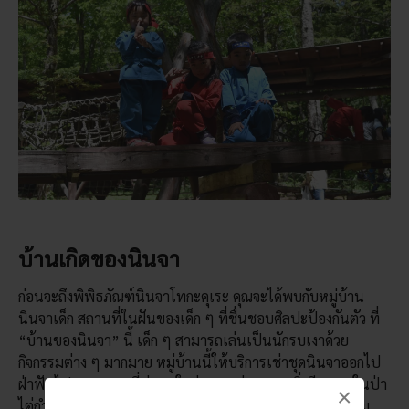
บ้านเกิดของนินจา
ก่อนจะถึงพิพิธภัณฑ์นินจาโทกะคุเระ คุณจะได้พบกับหมู่บ้าน
นินจาเด็ก สถานที่ในฝันของเด็ก ๆ ที่ชื่นชอบศิลปะป้องกันตัว ที่
“บ้านของนินจา” นี้ เด็ก ๆ สามารถเล่นเป็นนักรบเงาด้วย
กิจกรรมต่าง ๆ มากมาย หมู่บ้านนี้ให้บริการเช่าชุดนินจาออกไป
ฝ่าฟันไปตามสถานที่น่าสนใจต่าง ๆ เช่น สนามสิ่งกีดขวางในป่า
×
ไต่กำแพง และสนามปาเป้า นอกจากนั้นยังมีบ้านสวนสนุกธีม