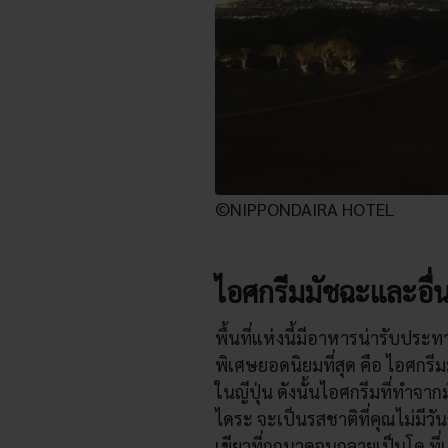
©NIPPONDAIRA HOTEL
ไอศกรีมมัชฉะและอื่
พื้นที่แห่งนี้มีอาหารน่ารับ
พิเศษยอดนิยมที่สุด คือ ไอศกรี
ในญีปุ่น ดังนั้นไอศกรีมที่ทำจ
ไดระ จะเป็นรสชาติที่คุณไม่มีวั
เขียวที่ถูกนวดจนกลายเป็นโด ที่เ