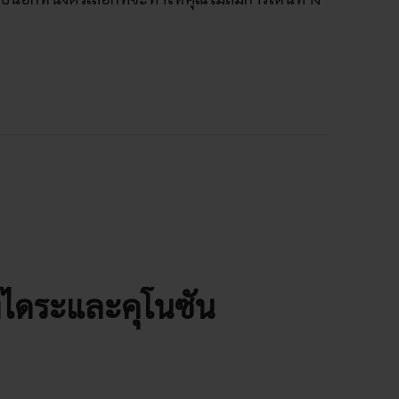
ฮงไดระและคุโนซัน