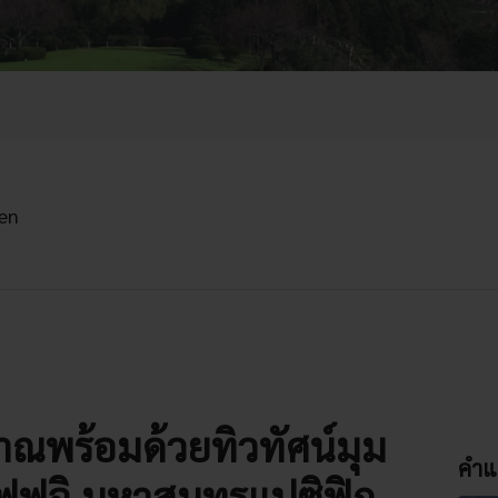
ken
ราณพร้อมด้วยทิวทัศน์มุม
คำแ
ฟฟูจิ มหาสมุทรแปซิฟิก