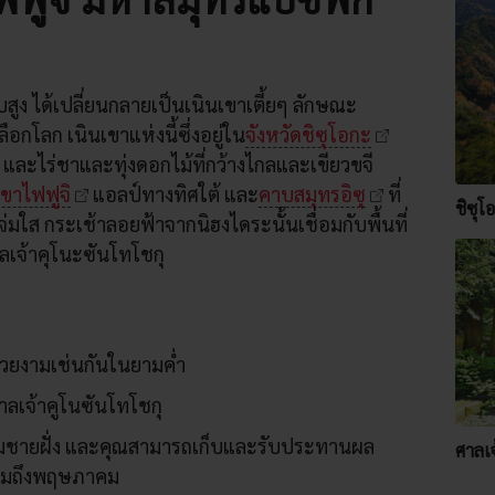
บสูง ได้เปลี่ยนกลายเป็นเนินเขาเตี้ยๆ ลักษณะ
กโลก เนินเขาแห่งนี้ซึ่งอยู่ใน
จังหวัดชิซุโอกะ
ละไร่ชาและทุ่งดอกไม้ที่กว้างไกลและเขียวขจี
เขาไฟฟูจิ
แอลป์ทางทิศใต้ และ
คาบสมุทรอิซุ
ที่
ชิซุโ
่มใส กระเช้าลอยฟ้าจากนิฮงไดระนั้นเชื่อมกับพื้นที่
าลเจ้าคุโนะซันโทโชกุ
สวยงามเช่นกันในยามค่ำ
ลเจ้าคูโนซันโทโชกุ
ริมชายฝั่ง และคุณสามารถเก็บและรับประทานผล
ศาลเจ
กราคมถึงพฤษภาคม