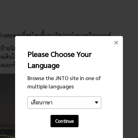
ย่างสะดวกที่สุดโดยขึ้นรถบัสประจำทางหรือรถยนต์
×
งป้ายนิฮงไดระ ซึ่งใช้เวลาเดินทางประมาณ 40 นาที
Please Choose Your
เพียงเดินในระยะทางสั้นๆ หากคุณขับรถ จะใช้เวลา
Language
งแยกชิซุโอกะชิมิซุบนทางด่วนโทเม
Browse the JNTO site in one of
multiple languages
Continue