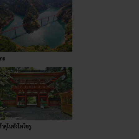
อกะ
้าคุโนซังโทโชกู