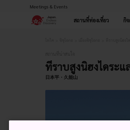
Meetings & Events
สถานที่ท่องเที่ยว
กิ
โทไค
ชิซุโอกะ
เมืองชิซุโอกะ
ที่ราบสูงนิฮงไ
สถานที่น่าสนใจ
ที่ราบสูงนิฮงไดระแ
日本平・久能山