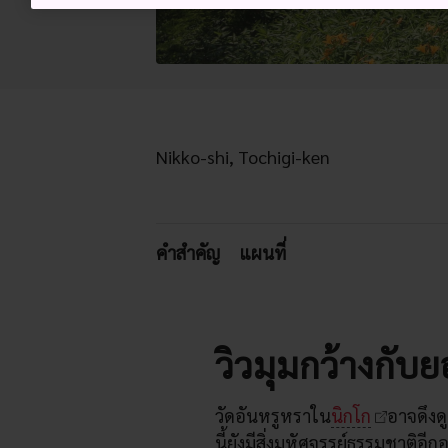
Nikko-shi, Tochigi-ken
คำสำคัญ
แผนที่
วิวมุมกว้างกับยอ
วัดอันหรูหราใน
นิกโก
อาจดึงด
นี้ยังมีสิ่งมหัศจรรย์ธรรมชาติอี