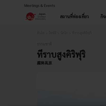
Meetings & Events
สถานที่ท่องเที่ยว
กิ
คันโต
โทชิงิ
นิกโก
ที่ราบสูงคิริฟุริ
ธรรมชาติ
ที่ราบสูงคิริฟุริ
霧降高原