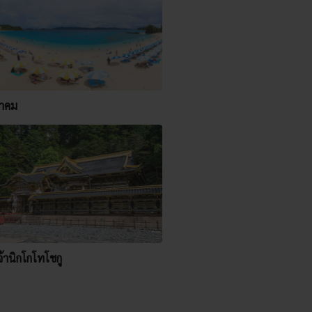
าคม
้านิกโกโทโชกู