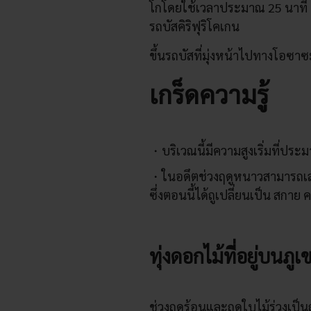
โกโดยใช้เวลาประมาณ 25 นาที ขึ
รถบัสคิริฟุริโคเกน
ขึ้นรถบัสที่มุ่งหน้าไปทางโอซาซะ
เกร็ดความรู้
บริเวณนี้มีความสูงเริ่มที่ป
ในอดึตช่วงฤดูหนาวสามารถเล่นสก
ซึ่งตอนนี้ได้ถูเปลี่ยนเป็น สกาย ค
ทุ่งดอกไม้ที่อยู่บนภูเ
ช่วงฤดูร้อนและฤดูใบไม้ร่วงเป็นฤด