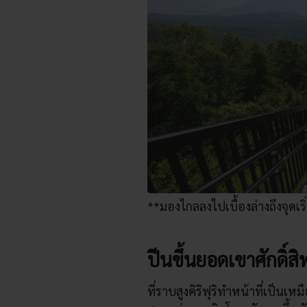
**มองไกลลงไปเบื้องล่างถึงจุดเร
ปีนขึ้นยอดเขาศักดิ์สิท
ที่ราบสูงคิริฟุริทำหน้าที่เป็นเหม