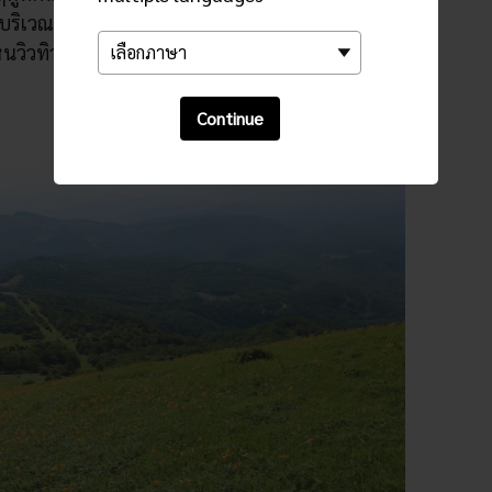
เวณนี้จะมีดอกลิลลี่นิกโกสีเหลืองขึ้นเต็มราวกับ
ิวทิวทัศน์สีแดง เหลือง ส้มอันน่าทึ่ง
Continue