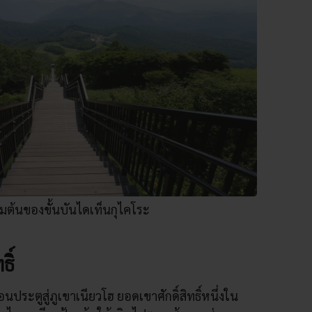
ิ่มต้นของขั้นบันไดเท็นกุไคโระ
ธิ์
ือนประตูสู่ภูเขาเนียวโฮ ยอดเขาศักดิ์สิทธิ์หนึ่งใน