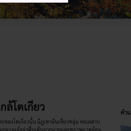
กล้โตเกียว
คำแ
ตกของโตเกียวนั้น มีภูเขาอันเขียวชอุ่ม ทะเลสาบ
รรมกลางแจ้งน่าตื่นเต้นมากมายและสภาพแวดล้อม