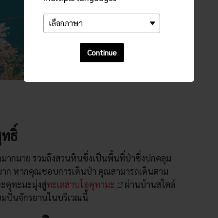
Continue
ทธิ์
มากมาย รวมถึงสวนหินซึ่งเป็นพื้นที่ป่าซึ่งปกคลุม
มาก หากคุณชอบการเดินป่า คุณสามารถเดินตาม
อะคุทะมะมุ่งสู่
ทะเลสาบโอคุทามะ
ผ่านบ้านสไตล์
มปั่นจักรยานในบริเวณนี้