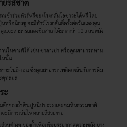
ายรสชาติ
ข้าร่วมทัวร์ฟรีของโรงกลั่นโอซาวะได้ฟรี โดย
ุ่นหรือนิฮงชู จะมีทัวร์โรงกลั่นสี่ครั้งต่อวันและคุณ
็คือคุณจะสามารถลองชิมสาเกได้มากกว่า 10 แบบหลัง
ทานในคาเฟ่ได้ เช่น ซาลาเปา หรือคุณสามารถทาน
ในนั้น
ว่า ซาวะโนอิ-เอน ซึ่งคุณสามารถเพลิดเพลินกับการดื่ม
ะคุทะมะ
ะระ
ามลึกของถ้ำหินปูนนิปปะระและชมหินธรรมชาติ
ลักจะมีการเล่นไฟหลายสีสวยงาม
ส่วนต่างๆ ของถ้ำเพื่อเพิ่มบรรยากาศความขลัง บาง