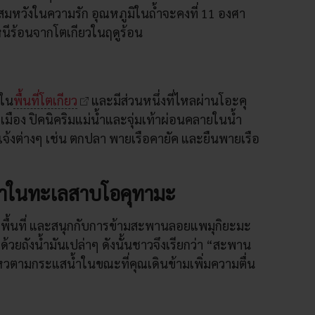
นสมหวังในความรัก อุณหภูมิในถ้ำจะคงที่ 11 องศา
นีร้อนจากโตเกียวในฤดูร้อน
ดใน
พื้นที่โตเกียว
และมีส่วนหนึ่งที่ไหลผ่านโอะคุ
มือง ปิคนิคริมแม่น้ำและจุ่มเท้าผ่อนคลายในน้ำ
จ้งต่างๆ เช่น ตกปลา พายเรือคายัค และยืนพายเรือ
ำในทะเลสาบโอคุทามะ
งพื้นที่ และสนุกกับการข้ามสะพานลอยแพมุกิยะมะ
้วยถังน้ำมันเปล่าๆ ดังนั้นชาวจึงเรียกว่า “สะพาน
ไหวตามกระแสน้ำในขณะที่คุณเดินข้ามเพิ่มความตื่น