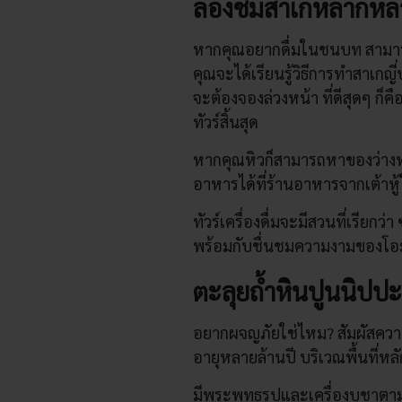
ลองชิมสาเกหลากหล
หากคุณอยากดื่มในชนบท สามารถเ
คุณจะได้เรียนรู้วิธีการทำสาเกญี่ป
จะต้องจองล่วงหน้า ที่ดีสุดๆ ก
ทัวร์สิ้นสุด
หากคุณหิวก็สามารถหาของว่าง
อาหารได้ที่ร้านอาหารจากเต้าหู้
ทัวร์เครื่องดื่มจะมีสวนที่เรียก
พร้อมกับชื่นชมความงามของโอ
ตะลุยถ้ำหินปูนนิปป
อยากผจญภัยใช่ไหม? สัมผัสคว
อายุหลายล้านปี บริเวณพื้นที่ห
มีพระพุทธรูปและเครื่องบูชาตาม