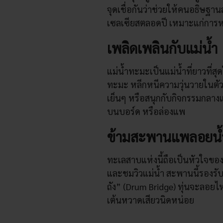
จุดเชื่อกันว่าช่วยให้คนอธิษฐา
เซลเซียสตลอดปี เหมาะแก่การห
เพลิดเพลินกับแม่น้ำ
แม่น้ำทะมะเป็นแม่น้ำที่ยาวที่สุ
ทะมะ หลีกหนีความวุ่นวายในตัวเ
เย็นๆ หรือสนุกกับกิจกรรมกลางแ
บนบอร์ด หรือล่องแพ
ข้ามสะพานแพลอยน้
ทะเลสาบแห่งนี้ถือเป็นหัวใจขอ
และชมวิวแม่น้ำ สะพานนี้รองรับด
ถัง” (Drum Bridge) ทุ่นจะลอย
เต้นหวาดเสียวนิดหน่อย