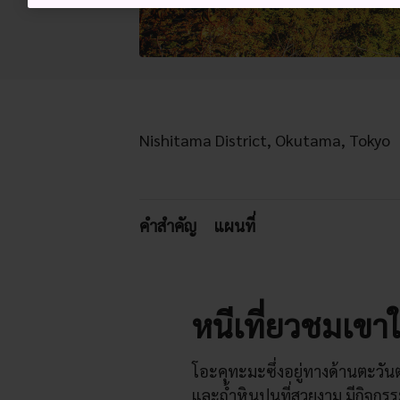
Nishitama District, Okutama, Tokyo
คำสำคัญ
แผนที่
หนีเที่ยวชมเขาใ
โอะคุทะมะซึ่งอยู่ทางด้านตะวัน
และถ้ำหินปูนที่สวยงาม มีกิจก