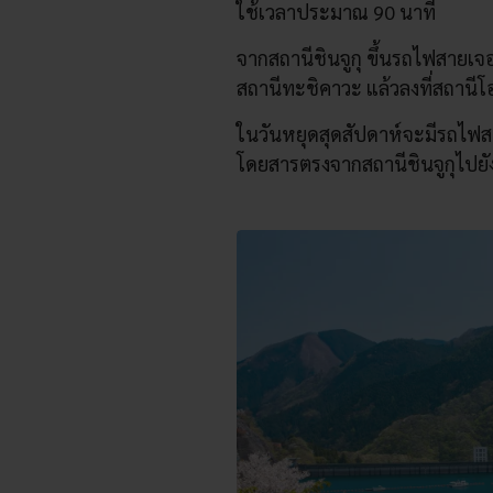
ใช้เวลาประมาณ 90 นาที
จากสถานีชินจูกุ ขึ้นรถไฟสายเจ
สถานีทะชิคาวะ แล้วลงที่สถานี
ในวันหยุดสุดสัปดาห์จะมีรถไฟสายช
โดยสารตรงจากสถานีชินจูกุไปย