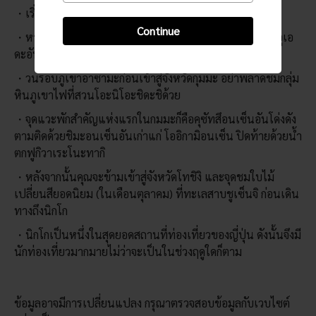
เริ่มต้นและสิ้นสุดการเดินทางจากด้านใดก็ได้
Continue
หากเริ่มจากจังหวัดนะงะโนะ สถานที่แรกสุด คือ ปราสาทอุเอ
ดะอันเก่าแก่ วิ่งต่อไปที่โทมิและโคโมโระ
วนรอบภูเขาอาซามะก่อนเข้าสู่จังหวัดกุมมะ อย่าพลาดชมกลุ่ม
หินภูเขาไฟที่สวนโอะนิโอะชิดะชิด้วย
จุดแวะพักสำคัญแห่งแรกในกมมะก็คือคุซัทสึอนเซ็นอันโด่งดัง
ตามติดด้วยชิมะอนเซ็นอันเก่าแก่ โออิกามิอนเซ็น ปิดท้ายด้วยน้ำ
ตกฟูกิวาเระโนะทากิ
หลังจากนั้นคุณจะข้ามเข้าสู่จังหวัดโทชิงิ และจุดชมใบไม้
เปลี่ยนสียอดนิยม (ในเดือนตุลาคม) ที่ทะเลสาบชูเซ็นจิ ก่อนเดิน
ทางถึงนิกโก
นิกโกเป็นหนึ่งในสุดยอดสถานที่ท่องเที่ยวของญี่ปุ่น ดังนั้นจึงมี
นักท่องเที่ยวมากมายไม่ว่าจะเป็นในช่วงฤดูใดก็ตาม
ข้อมูลอาจมีการเปลี่ยนแปลง กรุณาตรวจสอบข้อมูลกับเวบไซต์