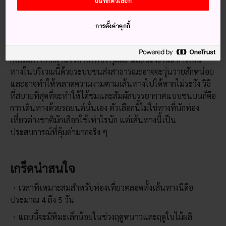
บันทึกตัวเลือก
การตั้งค่าคุกกี้
Photo credit: Japanische Romantische Straβe
ถนนสายโรแมนติกญี่ปุ่นเป็นเส้นทางยาวประมาณ 320
กิโลเมตรที่ตัดผ่านจังหวัดโทชิงิ กุมมะ และนะงะโนะ การเดิน
ทางในบริเวณนี้ด้วยระบบขนส่งสาธารณะอาจจะวุ่นวายสักหน่อย
และอาจทำให้พลาดความงามตามเส้นทางไปได้หากไม่ระวัง วิธี
ที่สบายที่สุดที่จะทำให้ได้ชมและสัมผัสบรรยากาศแบบชนบนก็คือ
การเดินทางด้วยรถยนต์นั่นเอง ตัวเลือกนี้ไม่ใช่ทางที่นักท่อง
เที่ยวต่างชาติมักเลือกใช้เท่าไรนัก แต่เส้นทางนี้เป็น
ประสบการณ์ที่คุ้มค่ามากจริง ๆ
เกร็ดน่าสนใจ
เวลาที่เหมาะสมสำหรับท่องเที่ยวตลอดทั้งเส้นทางนีคือ
ประมาณ 4 ถึง 5 วัน
แถบนี้จะมีหิมะเล็กน้อยในช่วงฤดูหนาวและฤดูใบไม้ผลิ