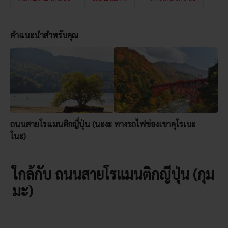
คำแนะนำสำหรับคุณ
ถนนสายโรแมนติกญี่ปุ่น (นะงะ
ทางรถไฟช่องเขาคุโรเบะ
โนะ)
ใกล้กับ ถนนสายโรแมนติกญี่ปุ่น (กุม
มะ)