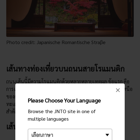
Photo credit: Japanische Romantische Straβe
เส้นทางท่องเที่ยวบนถนนสายโรแมนติก
ถนนเส้นนี้มีความโรแมนติกด้วยหลากหลายเหตุผล ข้อแรก คือ
×
การเดินทางโดยส่วนใหญ่จะข้ามผ่านบริเวณภูเขาทางตอนเหนือ
ของกุมมะ และมีทิวทัศน์ของหุบเขาที่อลังการ ลำธาร และ
Please Choose Your Language
ทะเลสาบมากมาย คุณจะได้ผ่านสถานที่พักผ่อนและมีความ
Browse the JNTO site in one of
สำคัญทางประวัติศาสตร์ที่ดีที่สุดในแต่ละจังหวัดด้วย
multiple languages
เส้นทาง