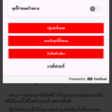
ห้างฝาแฝดอย่างห้างสรรพสินค้ามิตสึอิเอาท์เล็ตปาร์คคุระฮิกิและ
คุกกี้กำหนดเป้าหมาย
ห้างสรรพสินค้าอาริโอะคุระชิกิมีร้านค้าหลายร้อยร้านให้คุณได้
เพลิดเพลินไปกับส่วนลดมากมาย และการช้อปปิ้งแบบปลอด
ภาษี
ปฏิเสธทั้งหมด
วิธีการเดินทาง
ยอมรับคุกกี้ทั้งหมด
เดินทางถึงแหล่งช้อปปิ้งใน 15 นาทีด้วยรถไฟสายซันโย จาก
สถานีโอคายาม่า ไปยังสถานีคุระชิกิ
บันทึกตัวเลือก
แหล่งช้อปปิ้งเอาท์เล็ตแห่งนี้ตั้งอยู่ตรงข้ามกับทางเข้าทิศเหนือ
ของสถานีคุระชิกิ
การตั้งค่าคุกกี้
เกร็ดความรู้
หลาย ๆ คนชอบมาปิคนิคที่นี่ นั่งในสวนสาธารณะกลางแจ้ง
หรือริมแม่น้ำที่ไหลไปรอบห้างสรรพสินค้า
มีรถไฟขนาดเล็กวิ่งไปมาระหว่างแหล่งช้อปปิ้งทั้งสองแห่ง