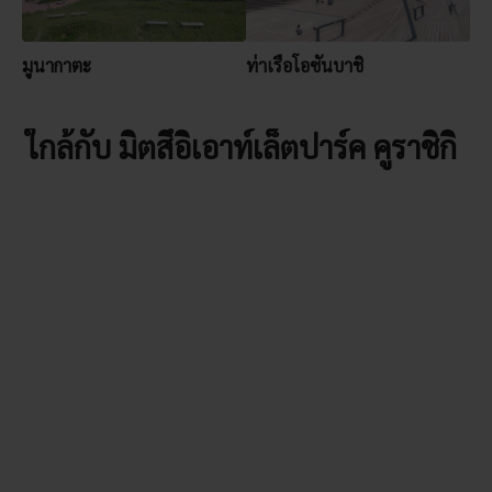
มูนากาตะ
ท่าเรือโอซันบาชิ
ใกล้กับ มิตสึอิเอาท์เล็ตปาร์ค คูราชิกิ