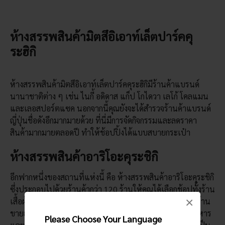
ห้างสรรพสินค้ามิตสึอิเอาท์เล็ตปาร์คคุ
ระฮิกิ
ห้างสรรพสินค้ามิตสึอิเอาท์เล็ตปาร์คคุระฮิกิมีร้านค้าแบรนด์
นานาชาติต่าง ๆ เช่น ไนกี้ อดิดาส แก็ป โกไดวา เลโก้ โคลแมน
และเลอสปอร์ตแซค นอกจากนี้คุณยังจะได้สำรวจร้านค้าแบรนด์
ญี่ปุ่นชื่อดังอีกมากมายด้วย ที่นี่มีการจัดกิจกรรมและลดราคา
สินค้ามากมายตลอดปี ทำให้ช้อปปิ้งได้แบบสบายกระเป๋า
ห้างสรรพสินค้าอาริโอะคุระชิกิ
อีกฟากหนึ่งของสถานที่แห่งนี้ คือ ห้างสรรพสินค้าอาริโอะคุระชิกิ
ซึ่งประกอบไปด้วยร้านค้ากว่า 120 ร้านให้คุณได้เลือกช้อปทั้งร้าน
×
เสื้อผ้า เครื่องใช้ไฟฟ้า เครื่องประดับ เครื่องสำอาง สินค้าในร้าน
ขายยา อุปกรณ์ใช้สอยภายในบ้าน ซุปเปอร์มาร์เก็ต ศูนย์อาหาร
Please Choose Your Language