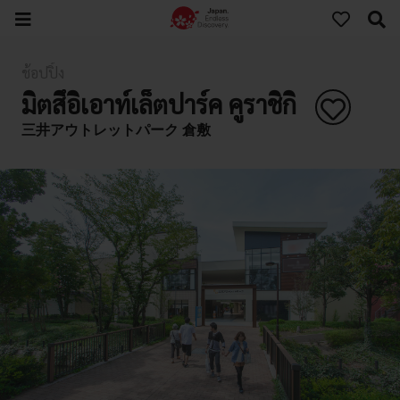
ช้อปปิ้ง
มิตสึอิเอาท์เล็ตปาร์ค คูราชิกิ
三井アウトレットパーク 倉敷