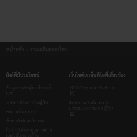
หน้าหลัก
งานเฉลิมฉลองโลก
ลิงก์ที่มีประโยชน์
เว็บไซต์เจเอ็นทีโอที่เกี่ยวข้อง
ข้อมูลสำหรับผู้มาเยือนครั้ง
JNTO Corporate Website
แรก
พยากรณ์อากาศในญี่ปุ่น
สำนักงานส่งเสริมการจัด
ประชุมแห่งประเทศญี่ปุ่น
คำถามที่พบบ่อย
ค้นหาทัวร์และกิจกรรม
ลิงก์ไปยังห้องสมุดภาพถ่าย
และวิดีโอของญี่ปุ่น