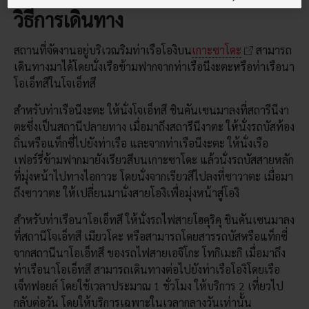
วิธีการเดินทาง
สถานที่จัดงานอยู่บริเวณริมท่าเรือโองิบน
เกาะซาโดะ
สามารถ
เดินทางมาได้โดยนั่งเรือข้ามฟากจากท่าเรือนีงะตะหรือท่าเรือนา
โอเอ็ทสึในโจเอ็ทสึ
สำหรับท่าเรือนีงะตะ ให้นั่งโจเอ็ทสึ ชินคันเซนมาลงที่สถารีนีงา
ตะซึ่งเป็นสถานีปลายทาง เมื่อมาถึงสถารีนีงาตะ ให้นั่งรถบัสท้อง
ถิ่นหรือแท็กซี่ไปยังท่าเรือ และจากท่าเรือนีงะตะ ให้นั่งเรือ
เฟอร์รี่ข้ามฟากมายังเรียวสึบนเกาะซาโดะ แล้วนั่งรถบัสสายหลัก
ที่มุ่งหน้าไปทางไอกาวะ โดยนั่งจากเรียวสึไปลงที่ซาวาตะ เมื่อมา
ถึงซาวาตะ ให้เปลี่ยนมานั่งสายโองิเพื่อมุ่งหน้าสู่โองิ
สำหรับท่าเรือนาโอเอ็ทสึ ให้นั่งรถไฟสายโฮคุริคุ ชินคันเซนมาลง
ที่สถานีโจเอ็ทสึ เมียวโคะ หรือสามารถโดยสารรถบัสหรือแท็กซี่
จากสถานีนาโอเอ็ทสึ ของรถไฟสายเอจิโกะ โทกิเมะกิ เมื่อมาถึง
ท่าเรือนาโอเอ็ทสึ สามารถเดินทางต่อไปยังท่าเรือโองิโดยเรือ
เจ็ทฟอยล์ โดยใช้เวลาประมาณ 1 ชั่วโมง ให้บริการ 2 เที่ยวไป
กลับต่อวัน โดยให้บริการเฉพาะในเวลากลางวันเท่านั้น