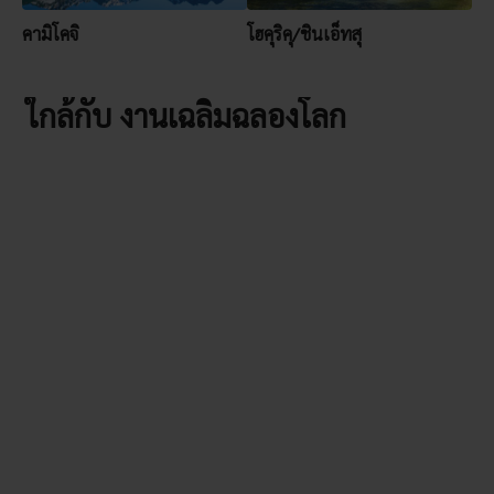
คามิโคจิ
โฮคุริคุ/ชินเอ็ทสุ
ใกล้กับ งานเฉลิมฉลองโลก