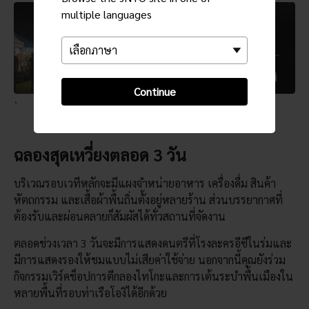
multiple languages
Continue
`
ฉลองสุดเหวี่ยงตลอด 3 วัน
บริเวณรอบเวทีหลักจะมีแผงจำหน่ายอาหาร เครื่องดื่ม สินค้า
หัตถกรรม และเสื้อผ้าพื้นถิ่นตั้งอยู่หลายร้าน ส่วนบรรยากาศที่
ต้องรับและผ่อนคลายก็สัมผัสได้ทั่วสถานที่จัดงาน
ตลอดช่วงเวลา 3 วันจะมีการแสดงดนตรีที่โรงละครอีซีในร่มและ
มีการแสดงรองให้ชมแบบไม่เสียค่าใช้จ่าย นอกจากนี้คุณยังร่วม
กิจกรรมเวิร์คช็อปการตีกลองไทโกะและการเต้นระบำพื้นเมืองใน
หลายพื้นที่รอบท่าเรือโองิได้อีกด้วย