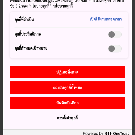
เพิกถอนความยินยอมของคุณได้ตลอดเวลาโดยคลิก "การตั้งค่าคุกกี้" ภายใต้
ข้อ 3.2 ของ "นโยบายคุกกี้"
นโยบายคุกกี้
ในเดือนสิงหาคมของทุกปี ซาโดะจะเปลี่ยนโฉมหน้าจากเกาะ
เงียบสงบมาเป็นศูนย์กลางงานนานาชาติสุดคึกคัก งานเฉลิม
เปิดใช้งานตลอดเวลา
คุกกี้ที่จำเป็น
ฉลองโลกคือเทศกาลดนตรีที่รวบรวมยอดฝีมือด้านศิลปะการ
แสดงจากประเทศญี่ปุ่นและทั่วทุกสารทิศ จัดขึ้นโดยทางการเมือง
คุกกี้ประสิทธิภาพ
ซาโดะและคณะกลองไทโกะ “โคโด” ที่มีชื่อเสียงระดับโลก
คุกกี้กำหนดเป้าหมาย
เคล็ดลับ
ปฏิเสธทั้งหมด
งานแสดงดนตรีหลักคือ “การแสดงสดตลาดท่าเรือ”
ยอมรับคุกกี้ทั้งหมด
ที่สวนสาธารณะริมท่าเรือโองิ
มีการจัดเวิร์คช็อปเต้นระบำและตีกลองไทโกะ การ
บันทึกตัวเลือก
บรรยาย นิทรรศการ และโปรแกรมพิเศษอื่นๆ รวมถึงมี
การแสดงรองให้ชมโดยไม่เสียค่าใช้จ่าย
การตั้งค่าคุกกี้