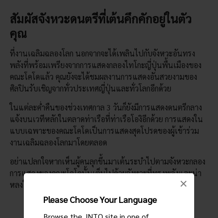
สัมผัสจังหวะดนตรีที่เต้นคึกคักอยู่ในตัว
คุณ
ที่งานเฉลิมฉลองโลก นอกจากจะได้เพลินไปกับจังหวะอันทรง
พลังที่พร้อมเพรียงจากการแสดงกลองไทโกะญี่ปุ่นพื้นเมืองของ
คณะโคโดแล้ว คุณยังจะได้ชมผลงานการแสดงอันสวยงามของ
ศิลปินรับเชิญจากทั่วประเทศญี่ปุ่นและทั่วโลกอีกด้วย
ในแต่ละค่ำคืนของช่วงเทศกาล 3 วันก็ยังมีการแสดงดนตรีกลาง
แจ้งบนเวทีหลักในตลาดท่าเรือที่ท่าเรือโองิอีกด้วย การแสดงใน
แบบเฉพาะของคณะโคโดเป็นการแสดงสุดโปรดของผู้เข้าร่วม
งานเฉลิมฉลองโลกมาโดยตลอด
อย่าแปลกใจหากเห็นผู้คนลุกขึ้นมาเต้นระบำไปตามจังหวะกลอง
การแสดงของคณะโคโดนั้นเต็มไปด้วยจังหวะที่ทรงพลังและน่า
×
หลงใหล ซึ่งจะดังก้องอยู่ในใจคุณไปอีกนานแสนนาน
Please Choose Your Language
Browse the JNTO site in one of