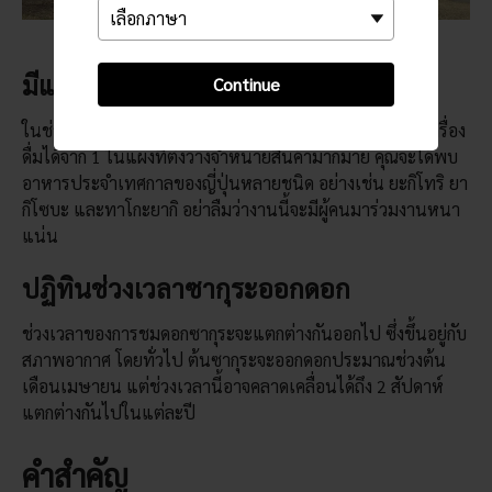
มีแผงจำหน่ายอาหาร
Continue
ในช่วงดอกซากุระบาน ผู้มาเยือนจะสามารถซื้ออาหารและเครื่อง
ดื่มได้จาก 1 ในแผงที่ตั้งวางจำหน่ายสินค้ามากมาย คุณจะได้พบ
อาหารประจำเทศกาลของญี่ปุ่นหลายชนิด อย่างเช่น ยะกิโทริ ยา
กิโซบะ และทาโกะยากิ อย่าลืมว่างานนี้จะมีผู้คนมาร่วมงานหนา
แน่น
ปฏิทินช่วงเวลาซากุระออกดอก
ช่วงเวลาของการชมดอกซากุระจะแตกต่างกันออกไป ซึ่งขึ้นอยู่กับ
สภาพอากาศ โดยทั่วไป ต้นซากุระจะออกดอกประมาณช่วงต้น
เดือนเมษายน แต่ช่วงเวลานี้อาจคลาดเคลื่อนได้ถึง 2 สัปดาห์
แตกต่างกันไปในแต่ละปี
คำสำคัญ