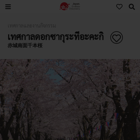
เทศกาลและงานกิจกรรม
เทศกาลดอกซากุระที่อะคะกิ
赤城南面千本桜