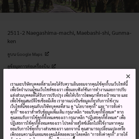
2511-2 Naegashima-machi, Maebashi-shi, Gunma-
ken
ดูบน Google Maps
ดูข้อมูลการต่อเครื่องบิน
เราและบริษัทบุคคลที่สามโดยได้รับความยินยอมจากคุณใช้คุกกี้บนเว็บไซต์นี้
เพื่อวัดจำนวนผู้ชมเว็บไซต์ของเรา เพื่อมอบฟังก์ชันการทำงานและการปรับ
คำสำคัญ
แผนที่
แต่งส่วนบุคคลที่ได้รับการปรับปรุง เพื่อให้บริการโฆษณาที่ตรงเป้าหมาย และ
เพื่อใช้คุณสมบัติโซเชียลมีเดีย เราอาจแบ่งปันข้อมูลเกี่ยวกับการใช้งาน
เว็บไซต์นี้ของคุณกับบริษัทบุคคลที่สาม ดู "นโยบายคุกกี้" และ "การตั้งค่า
ดอกซากุระบานบนเนินทางตอนใต้
คุกกี้" ของเราสำหรับข้อมูลเพิ่มเติม กรุณาคลิก “ยอมรับคุกกี้ทั้งหมด” หาก
คุณยอมรับการใช้คุกกี้ทั้งหมดของเรา กรุณาคลิก “ปฏิเสธคุกกี้ทั้งหมด” เพื่อ
ของภูเขาอะคะกิ
ปฏิเสธการใช้คุกกี้ทั้งหมดของเรา โปรดย้ายสวิตช์เลือกไปที่ใช้งานหากคุณ
ยอมรับการใช้คุกกี้บางส่วนของเรา นอกจากนี้ คุณสามารถเปลี่ยนแปลงหรือ
เพิกถอนความยินยอมของคุณได้ตลอดเวลาโดยคลิก "การตั้งค่าคุกกี้" ภายใต้
ภูเขาอะคะกิ
ซึ่งติดอันดับ 1 ในสถานที่ชมดอกซากุระที่ดีที่สุด