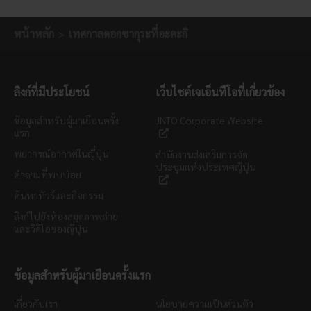
หน้าหลัก
เทศกาลดอกซากุระที่อะคะกิ
ลิงก์ที่มีประโยชน์
เว็บไซต์เจเอ็นทีโอที่เกี่ยวข้อง
ข้อมูลสำหรับผู้มาเยือนครั้ง
JNTO Corporate Website
แรก
พยากรณ์อากาศในญี่ปุ่น
สำนักงานส่งเสริมการจัด
ประชุมแห่งประเทศญี่ปุ่น
คำถามที่พบบ่อย
ค้นหาทัวร์และกิจกรรม
ลิงก์ไปยังห้องสมุดภาพถ่าย
และวิดีโอของญี่ปุ่น
ข้อมูลสำหรับผู้มาเยือนครั้งแรก
เกี่ยวกับเรา
นโยบายความเป็นส่วนตัว