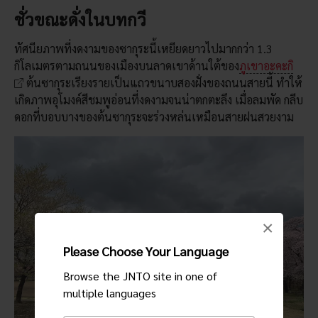
ชั่วขณะดั่งในบทกวี
ทัศนียภาพที่งดงามของซากุระนี้เหยียดยาวไปมากกว่า 1.3
กิโลเมตรตามถนนของเมืองบนลาดเขาด้านใต้ของ
ภูเขาอะคะกิ
ต้นซากุระเรียงรายเป็นแถวขนาบสองฝั่งของถนนสายนี้ ทำให้
เกิดภาพอุโมงค์สีชมพูอ่อนที่งดงามจนน่าตกตะลึง เมื่อลมพัด กลีบ
ดอกที่บอบบางของต้นซากุระจะร่วงหล่นเหมือนสายฝนสวยงาม
×
Please Choose Your Language
Browse the JNTO site in one of
multiple languages