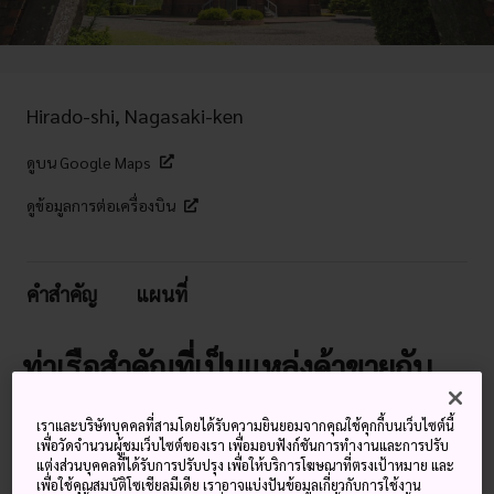
Hirado-shi, Nagasaki-ken
ดูบน Google Maps
ดูข้อมูลการต่อเครื่องบิน
คำสำคัญ
แผนที่
ท่าเรือสำคัญที่เป็นแหล่งค้าขายกับ
ชาวดัตช์
เราและบริษัทบุคคลที่สามโดยได้รับความยินยอมจากคุณใช้คุกกี้บนเว็บไซต์นี้
เพื่อวัดจำนวนผู้ชมเว็บไซต์ของเรา เพื่อมอบฟังก์ชันการทำงานและการปรับ
เช่นเดียวกับหลายพื้นที่ในจังหวัด
นางาซากิ
ฮิระโดะเองก็เป็น
แต่งส่วนบุคคลที่ได้รับการปรับปรุง เพื่อให้บริการโฆษณาที่ตรงเป้าหมาย และ
แหล่งรวมวัฒนธรรมตะวันตกกับวัฒนธรรมญี่ปุ่น
เพื่อใช้คุณสมบัติโซเชียลมีเดีย เราอาจแบ่งปันข้อมูลเกี่ยวกับการใช้งาน