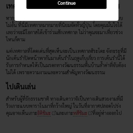
Continue
เทศกาลมากมายเท่าที่คุณอยากจะสัมผัส
หากคุณอยากสัมผัสวัฒนธรรม ที่ฮิระโดะนี้มีให้คุณได้ดื่มด่ำแบบ
ไม่อั้น ที่นี่มีเทศกาลมากมายที่นิยมจัดทั่วญี่ปุ่น โดยคุณมั่นใจได้
เลยว่าจะมีโอกาสได้เข้าร่วมสักเทศกาล ไม่ว่าคุณจะมาเที่ยวช่วง
ไหนก็ตาม
แต่เทศกาลที่โดดเด่นที่สุดเห็นจะเป็นเทศกาลฮิระโดะ จังกะระที่มี
นักเต้นรำปิดหน้าพากันมาเต้นรำในฤดูเก็บเกี่ยว การเต้นรำนี้ได้
รับการกำหนดให้เป็นมรดกทางวัฒนธรรมพื้นบ้านล้ำค่าที่จับต้อง
ไม่ได้ เพราะความงามและความสำคัญทางวัฒนธรรม
ไปเดินเล่น
สำหรับผู้ที่รักธรรมชาติ ทางเดินคาวาจิเป็นทางเดินสวยงามที่มี
วิวเกาะแบบพาราโนมาที่กว้างใหญ่ ในวันที่อากาศปลอดโปร่ง
คุณอาจเห็นเกาะ
อิคิชิมะ
และเกาะ
ทสึชิมะ
ที่อยู่ห่างออกไป