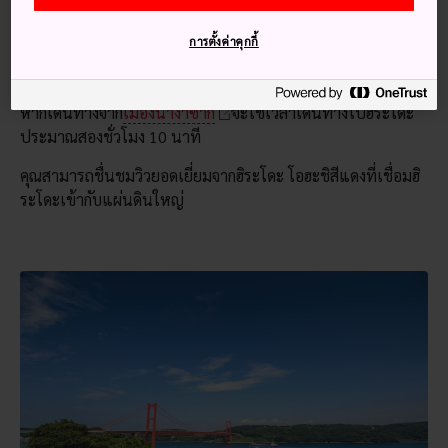
การตั้งค่าคุกกี้
วิธีการเดินทาง
หากเดินทางจาก
เมืองนางาซากิ
จะใช้เวลาเดินทางไปฮิระโดะ
ประมาณสองชั่วโมง 10 นาที
คุณสามารถชื่นชมวิวยอดเยี่ยมจากฮิระโดะ โอฮะชิสีแดงที่เชื่อมฮิ
ระโดะเข้ากับแผ่นดินใหญ่