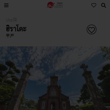
ประวัติ
ฮิราโดะ
平戸