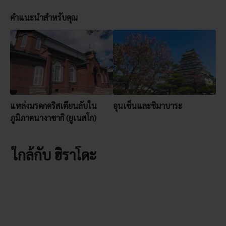
คำแนะนำสำหรับคุณ
แหล่งมรดกคริสเตียนลับใน
อุนเซ็นและชิมาบาระ
ภูมิภาคนางาซากิ (ยูเนสโก)
ใกล้กับ ฮิราโดะ