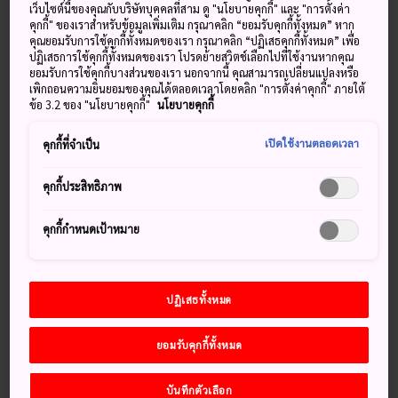
เว็บไซต์นี้ของคุณกับบริษัทบุคคลที่สาม ดู "นโยบายคุกกี้" และ "การตั้งค่า
เมืองฟิรันโดะหรือฮิระโดะในปัจจุบันเคยเป็นหนึ่งในท่าเรือแวะ
คุกกี้" ของเราสำหรับข้อมูลเพิ่มเติม กรุณาคลิก “ยอมรับคุกกี้ทั้งหมด” หาก
คุณยอมรับการใช้คุกกี้ทั้งหมดของเรา กรุณาคลิก “ปฏิเสธคุกกี้ทั้งหมด” เพื่อ
พักสำหรับเรือต่าง ๆ ที่แล่นระหว่างแผ่นดินใหญ่ในเอเชียและ
ปฏิเสธการใช้คุกกี้ทั้งหมดของเรา โปรดย้ายสวิตช์เลือกไปที่ใช้งานหากคุณ
ประเทศญี่ปุ่นมาตั้งแต่ยุคนารา การค้าขายส่วนใหญ่เกิดขึ้นที่
ยอมรับการใช้คุกกี้บางส่วนของเรา นอกจากนี้ คุณสามารถเปลี่ยนแปลงหรือ
อาคารพาณิชย์ฮอลันดาฮิระโดะซึ่งสร้างขึ้นในปี ค.ศ.1609
เพิกถอนความยินยอมของคุณได้ตลอดเวลาโดยคลิก "การตั้งค่าคุกกี้" ภายใต้
ข้อ 3.2 ของ "นโยบายคุกกี้"
นโยบายคุกกี้
ปัจจุบัน ยังคงหลงเหลือสถานีการค้าอยู่และคุณก็สามารถเข้าไป
เยี่ยมพร้อมกับชื่นชมทิวทัศน์สวยงามรอบ ๆ และมหาสมุทรที่
เปิดใช้งานตลอดเวลา
คุกกี้ที่จำเป็น
งดงาม
คุกกี้ประสิทธิภาพ
คุกกี้กำหนดเป้าหมาย
พลาดไม่ได้
สวนสาธารณะซะคิกะตะ จุดชมวิวที่สวยงามและสถาน
ปฏิเสธทั้งหมด
ที่ที่เหมาะแก่การชมฮิระโดะสึสึจิ (กุหลาบพันปี)
การเผาทุ่งหญ้าแห่งทางเดินคาวาจิ
ยอมรับคุกกี้ทั้งหมด
ปลาลิ้นหมาฮิระโดะ อาหารขึ้นชื่อท้องถิ่น
บันทึกตัวเลือก