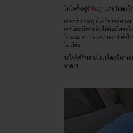
โทโจตั้งอยู่ที่
ชินจูกุ
ตะวันตก ใกล
ศาลาว่าการกรุงโตเกียวอยู่ห่างจ
สถานีจะมีทางเดินใต้ดินที่ทอดไ
โรงแรม Keio Plaza Hotel ต่อไป
โตเกียว
รถไฟใต้ดินสายโอเอโดะมีทางออก
อาคาร