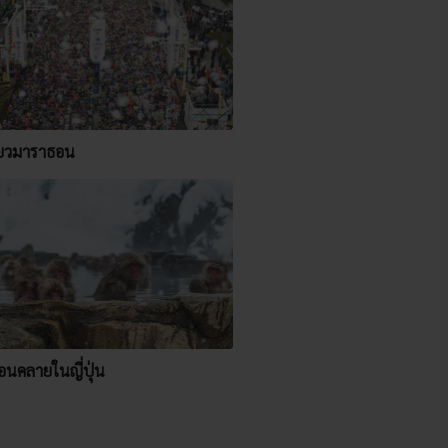
ียวมาราธอน
อนคลายในญี่ปุ่น