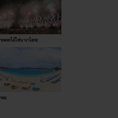
าลดอกไม้ไฟนางาโอกะ
าคม