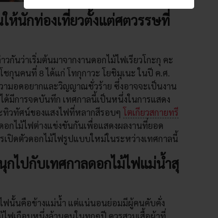
ห้นักท่องเที่ยวตั้งแต่ศตวรรษที่
าวกันว่าเริ่มต้นมาจากงานดอกไม้ไฟเรียวโกะกุ คะ
ยโชกุนคนที่ 8 ได้แก่ โทกุกาวะ โยชิมุเนะ ในปี ค.ศ.
ความอดอยากและวิญญาณชั่วร้าย ซึ่งอาจจะเป็นงาน
ที่ได้มีการจดบันทึก เทศกาลนี้เป็นหนึ่งในการแสดง
และทิวทัศน์ของแสงไฟที่หลากสีรอบๆ
โตเกียวสกายทรี
ด้านดอกไม้ไฟต่างแข่งขันกันเพื่อแสดงผลงานที่ยอด
นการเปิดตัวดอกไม้ไฟรูปแบบใหม่ในระหว่างเทศกาลนี้
นุกไปกับเทศกาลดอกไม้ไฟแม่น้ำสุ
ไฟนั้นคือข้างแม่น้ำ แต่แน่นอนย่อมมีผู้คนคับคั่ง
้ไฟเกือบหนึ่งล้านคนในทุกๆปี ควรสวมเสื้อผ้าที่