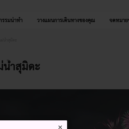
จกรรมน่าทำ
วางแผนการเดินทางของคุณ
จดหมายข
่น้ำสุมิดะ
น้ำสุมิดะ