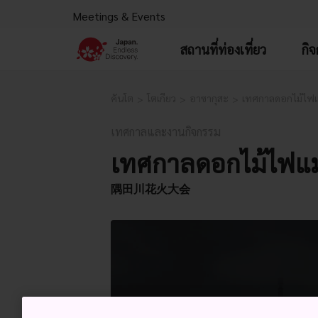
Meetings & Events
สถานที่ท่องเที่ยว
กิ
คันโต
โตเกียว
อาซากุสะ
เทศกาลดอกไม้ไฟแม
เทศกาลและงานกิจกรรม
เทศกาลดอกไม้ไฟแม่
隅田川花火大会