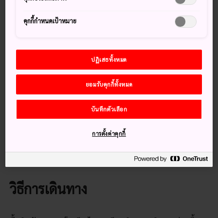
สรรมาอย่างดีที่สุด
คุกกี้กำหนดเป้าหมาย
พิพิธภัณฑ์ศิลปะประจำจังหวัดฟุคุชิมะมีภาพวาดกว่า 3,800 ชิ้น
ที่สร้างขึ้นโดยเหล่าศิลปินจากประเทศต่างๆ พิพิธภัณฑ์แห่งนี้จัด
เก็บภาพวาดที่สำคัญมากมายหลายชิ้น เช่น ภาพของไดโกะฟุคุริว
ปฏิเสธทั้งหมด
มารุ ซึ่งเป็นเรือหาปลาของญี่ปุ่นที่ถูกจับในระหว่างการระเบิดใน
การทดลองระเบิดไฮโดรเจนที่เกาะปะการังบิกินีอะทอลล์
ยอมรับคุกกี้ทั้งหมด
เกร็ดน่าสนใจ
บันทึกตัวเลือก
การออกแบบของอาคารแสดงให้เห็นรูปแบบสถาปัตยกรรม
แบบดั้งเดิมของญี่ปุ่น
การตั้งค่าคุกกี้
ผลงานของศิลปินโชจิ เซกิเนะผู้เป็นคนท้องที่เป็นผลงานจัด
แสดงเด่น
วิธีการเดินทาง