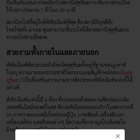
ขึ้นชินคันเซนจากโตเกียวไปสถานีฟุคุชิมะการเดินทางส่วนนี้จะ
ใช้เวลาประมาณ 1 ชั่วโมง 30 นาที
สถานีรถไฟที่อยู่ใกล้พิพิธภัณฑ์ที่สุด คือ สถานีบิจุทสึคัง
โทะโชะคัง มาเอะ คุณสามารถขึ้นรถไฟได้จากสถานีฟุคุชิมะบน
ทางรถไฟสายอีซะกะ
สวยงามทั้งภายในและภายนอก
พิพิธภัณฑ์ศิลปะประจำจังหวัดฟุคุชิมะตั้งอยู่ที่ฐานของภูเขาชิ
โนะบุ ความงามของธรรมชาติโดยรอบและสัญลักษณ์ของ
เมืองฟุ
คุชิมะ
เป็นสิ่งเสริมความงามทางศิลปะของพิพิธภัณฑ์แห่งนี้ได้
อย่างดี
พิพิธภัณฑ์แห่งนี้มี 4 ห้อง ซึ่งประกอบด้วยผลงานศิลปะแบบอิม
เพรสชันนิสม์ของฝรั่งเศส ศิลปะสัจนิยมของอเมริกาในศตวรรษที่
20 ภาพวาดแบบสมัยใหม่ของญี่ปุ่น ภาพพิมพ์ เครื่องดินเผา
เครื่องเคลือบ และสิ่งทอต่างๆ มีความเชี่ยวชาญเป็นพิเศษใน
ด้านศิลปะแบบสมัยใหม่และร่วมสมัย
×