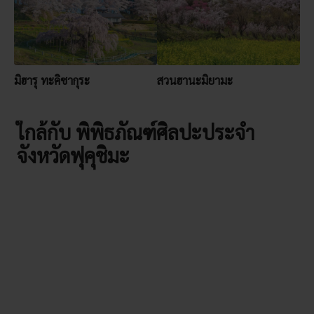
มิฮารุ ทะคิซากุระ
สวนฮานะมิยามะ
ใกล้กับ พิพิธภัณฑ์ศิลปะประจำ
จังหวัดฟุคุชิมะ