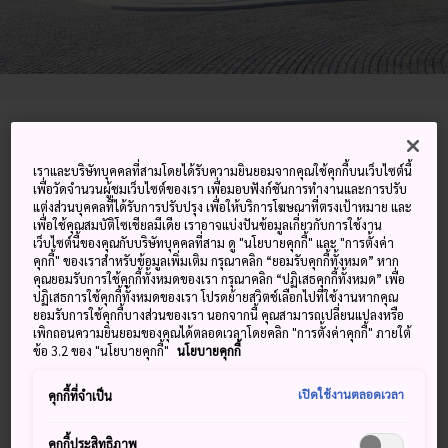
1 Nishiyozan Moriai, Fukushima-shi, Fukushima-
ken
เราและบริษัทบุคคลที่สามโดยได้รับความยินยอมจากคุณใช้คุกกี้บนเว็บไซต์นี้
เพื่อวัดจำนวนผู้ชมเว็บไซต์ของเรา เพื่อมอบฟังก์ชันการทำงานและการปรับ
ดูบน Google Maps
แต่งส่วนบุคคลที่ได้รับการปรับปรุง เพื่อให้บริการโฆษณาที่ตรงเป้าหมาย และ
เพื่อใช้คุณสมบัติโซเชียลมีเดีย เราอาจแบ่งปันข้อมูลเกี่ยวกับการใช้งาน
เว็บไซต์นี้ของคุณกับบริษัทบุคคลที่สาม ดู "นโยบายคุกกี้" และ "การตั้งค่า
ดูข้อมูลการต่อเครื่องบิน
คุกกี้" ของเราสำหรับข้อมูลเพิ่มเติม กรุณาคลิก “ยอมรับคุกกี้ทั้งหมด” หาก
คุณยอมรับการใช้คุกกี้ทั้งหมดของเรา กรุณาคลิก “ปฏิเสธคุกกี้ทั้งหมด” เพื่อ
ปฏิเสธการใช้คุกกี้ทั้งหมดของเรา โปรดย้ายสวิตช์เลือกไปที่ใช้งานหากคุณ
ยอมรับการใช้คุกกี้บางส่วนของเรา นอกจากนี้ คุณสามารถเปลี่ยนแปลงหรือ
คำสำคัญ
แผนที่
เพิกถอนความยินยอมของคุณได้ตลอดเวลาโดยคลิก "การตั้งค่าคุกกี้" ภายใต้
ข้อ 3.2 ของ "นโยบายคุกกี้"
นโยบายคุกกี้
การรวบรวมผลงานศิลปะของญี่ปุ่น
เปิดใช้งานตลอดเวลา
คุกกี้ที่จำเป็น
ฝรั่งเศส และอเมริกันชิ้นเยี่ยมที่คัด
คุกกี้ประสิทธิภาพ