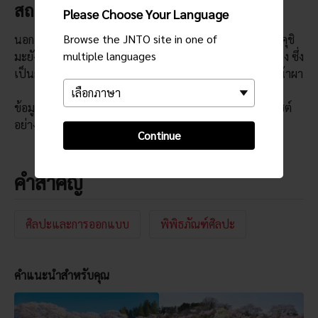
สถานที่ท่องเที่ยวในบริเวณใกล้เคียง
Please Choose Your Language
Browse the JNTO site in one of
นอกเหนือจากภูเขาชิโนะบุ พิพิธภัณฑ์ศิลปะประจำจังหวัดฟุคุชิ
multiple languages
มะยังตั้งอยู่ใกล้กับศาลเจ้าฟุคุชิมะอินาริจิงจะ และอิวายะคันนง ซึ่ง
เป็นการรวบรวมผลงานศิลปะแกะสลักรูปพระพุทธเจ้าบนหน้าผา
ข้อมูลอาจมีการเปลี่ยนแปลง กรุณาตรวจสอบข้อมูลกับเวบไซต์
อย่างเป็นทางการ
Continue
คำสำคัญ
ศิลปะและการออกแบบ
พิพิธภัณฑ์ศิลปะ
คำแนะนำสำหรับคุณ