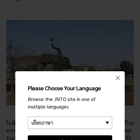
×
Please Choose Your Language
Browse the JNTO site in one of
multiple languages
ในพิพิธภัณฑ์ยังมีนิทรรศการถาวรรวบรวมผลงานจิตรกรทัตสึโอะ
ทากายามะชื่อดังที่เน้นวาดรูปคน ทิวทัศน์ และดอกไม้ รวมถึงผล
งานของจิตรกรนิฮงงะและนักออกแบบในชื่อเฮฮะจิโระ ฟุกุดะ ซึ่ง