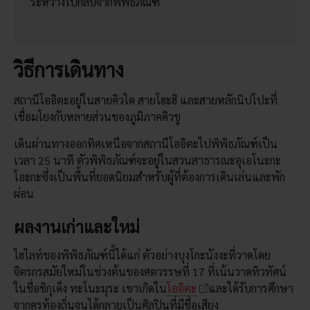
ระหว่างไปกลับจากพิพิธภัณฑ์
วิธีการเดินทาง
สถานีโออิตะอยู่ในสายคิวได สายโฮะฮิ และสายหลักนิปโปะที่
เชื่อมโยงกับหลายส่วนของภูมิภาคคิวชู
เดินผ่านทางออกทิศเหนือจากสถานีโออิตะไปพิพิธภัณฑ์เป็น
เวลา 25 นาที ตัวพิพิธภัณฑ์จะอยู่ในสวนสาธารณะอุเอโนะกะ
โอะกะซึ่งเป็นพื้นที่ยอดนิยมสำหรับผู้ที่ต้องการเดินเล่นและพัก
ผ่อน
ผลงานเก่าและใหม่
ไฮไลท์ของพิพิธภัณฑ์นี้ได้แก่ ตัวอย่างบุงโกะนังงะที่วาดโดย
จิตรกรสมัยใหม่ในช่วงต้นของศตวรรษที่ 17 ที่เน้นวาดทิวทัศน์
ในชื่อชิกุเด็ง ทะโนะมุระ เขาเกิดใน
โออิตะ
และได้รับการศึกษา
จากครูท้องถิ่นจนได้กลายเป็นศิลปินที่มีชื่อเสียง