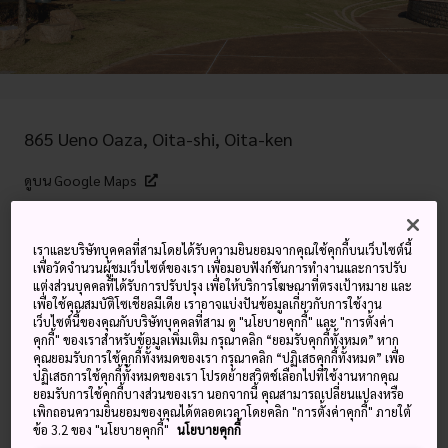
865 Ueno Oaza, Oita-shi, Oita-ken
ดูบน Google Maps
ดูข้อมูลการต่อเครื่องบิน
เราและบริษัทบุคคลที่สามโดยได้รับความยินยอมจากคุณใช้คุกกี้บนเว็บไซต์นี้
เพื่อวัดจำนวนผู้ชมเว็บไซต์ของเรา เพื่อมอบฟังก์ชันการทำงานและการปรับ
แต่งส่วนบุคคลที่ได้รับการปรับปรุง เพื่อให้บริการโฆษณาที่ตรงเป้าหมาย และ
คำสำคัญ
แผนที่
เพื่อใช้คุณสมบัติโซเชียลมีเดีย เราอาจแบ่งปันข้อมูลเกี่ยวกับการใช้งาน
เว็บไซต์นี้ของคุณกับบริษัทบุคคลที่สาม ดู "นโยบายคุกกี้" และ "การตั้งค่า
คุกกี้" ของเราสำหรับข้อมูลเพิ่มเติม กรุณาคลิก “ยอมรับคุกกี้ทั้งหมด” หาก
สมบัติล้ำค่าจากศิลปินทั่วทั้งภูมิภาค
คุณยอมรับการใช้คุกกี้ทั้งหมดของเรา กรุณาคลิก “ปฏิเสธคุกกี้ทั้งหมด” เพื่อ
ปฏิเสธการใช้คุกกี้ทั้งหมดของเรา โปรดย้ายสวิตช์เลือกไปที่ใช้งานหากคุณ
ยอมรับการใช้คุกกี้บางส่วนของเรา นอกจากนี้ คุณสามารถเปลี่ยนแปลงหรือ
พิพิธภัณฑ์ศิลปะเมืองโออิตะนำเสนอผลงานกว่า 3,300 ชิ้น
เพิกถอนความยินยอมของคุณได้ตลอดเวลาโดยคลิก "การตั้งค่าคุกกี้" ภายใต้
ข้อ 3.2 ของ "นโยบายคุกกี้"
นโยบายคุกกี้
รังสรรค์โดยศิลปินสมัยใหม่และศิลปินร่วมสมัยมากมาย บางชิ้น