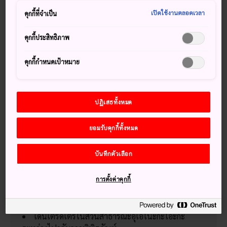
ขึ้นทะเบียนเป็นทรัพย์สินทางวัฒนธรรมที่สำคัญของประเทศ
เปิดใช้งานตลอดเวลา
คุกกี้ที่จำเป็น
พิพิธภัณฑ์ตั้งอยู่ในสวนสาธารณะอุเอโนะกะโอะกะ ซึ่งสามารถ
สังเกตเห็นได้จากรูปปั้นช้างขนาด 21 ฟุตที่กำลังใช้งวงชูดาวหน้า
คุกกี้ประสิทธิภาพ
ทางเข้าพิพิธภัณฑ์
ไม่ไกลจากพิพิธภัณฑ์ศิลปะประจำเมืองก็จะเป็น
พิพิธภัณฑ์ศิลปะ
คุกกี้กำหนดเป้าหมาย
จังหวัดโออิตะ
หรือชื่อย่อ OPAM ที่ออกแบบโดยชิเกะรุ บัง
รวบรวมผลงานของศิลปินท้องถิ่น
ปฏิเสธทั้งหมด
ยอมรับคุกกี้ทั้งหมด
พลาดไม่ได้
บันทึกตัวเลือก
บุงโกะนังงะ ภาพวาดสไตล์ญี่ปุ่นที่ได้รับอิทธิพลจาก
จีนช่วงราชวงศ์ซ่งซึ่งได้รับการกำหนดให้เป็นทรัพย์สิน
การตั้งค่าคุกกี้
ทางวัฒนธรรมที่สำคัญ
ผลงานร่วมสมัยโดยศิลปินท้องถิ่น
เดินเตร็ดเตร่ในสวนสาธารณะอุเอโนะกะโอะกะ