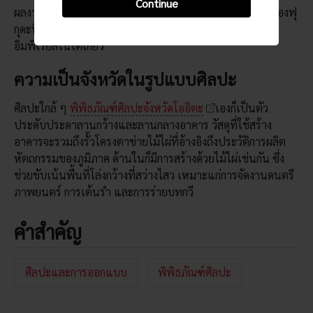
Continue
ผลงานดังกล่าวจะจัดเรียงตามประเภทของผลงาน โครงการของฟุ
กุดะที่โดดเด่นที่สุดคือการตกแต่งห้องประชุมของพระราชวัง
อิมพีเรียลในโตเกียว
ความเป็นจังหวัดในรูปแบบศิลปะ
ศิลปะใกล้ ๆ
พิพิธภัณฑ์ศิลปะจังหวัดโออิตะ
เองก็เป็นตัว
ประดับประดาลานกว้างและลานกลางอาคาร วัสดุที่ใช้สร้าง
อาคารจะรวมถึงรั้วโครงตาข่ายไม้ไผ่ที่อ้างอิงถึงประวัติการผลิต
หัตถกรรมของภูมิภาค ด้านในก็มีการสร้างด้วยไม้ไผ่เช่นกัน ซึ่ง
ช่วยขับเน้นพื้นที่โล่งกว้างที่สว่างไสว เหมาะแก่การจัดงานดนตรี
ภาพยนตร์ การเต้นรำ และการร่ายบทกวี
คำสำคัญ
ศิลปะและการออกแบบ
พิพิธภัณฑ์ศิลปะ