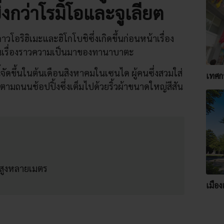
ยิ่งกว่าโรมิโอและจูเลียต
อริฮิเมะและฮิโกโบชิซึ่งเกิดขึ้นก่อนหน้าเรื่อง
ป็นเรื่องราวความเป็นมาของทานาบาตะ
จัดขึ้นในต้นเดือนสิงหาคมในเซนได ผู้คนซึ่งสวมใส่
เทศก
ตามถนนช้อปปิ้งซึ่งเต็มไปด้วยริ้วผ้าขนาดใหญ่สีสัน
มสูงหลายเมตร
เมือง