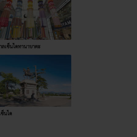
าลเซ็นไดทานาบาตะ
เซ็นได