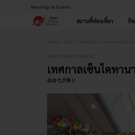
Meetings & Events
สถานที่ท่องเที่ยว
กิ
โทโฮคุ
มิยากิ
เมืองเซ็นได
เทศกาลเซ็นไดทา
เทศกาลและงานกิจกรรม
เทศกาลเซ็นไดทาน
仙台七夕祭り