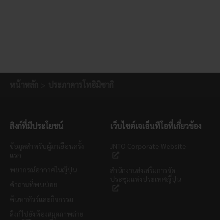
หน้าหลัก
ประภาคารโทอิมิซากิ
ลิงก์ที่มีประโยชน์
เว็บไซต์เจเอ็นทีโอที่เกี่ยวข้อง
ข้อมูลสำหรับผู้มาเยือนครั้ง
JNTO Corporate Website
แรก
พยากรณ์อากาศในญี่ปุ่น
สำนักงานส่งเสริมการจัด
ประชุมแห่งประเทศญี่ปุ่น
คำถามที่พบบ่อย
ค้นหาทัวร์และกิจกรรม
ลิงก์ไปยังห้องสมุดภาพถ่าย