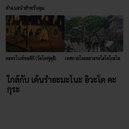
คำแนะนำสำหรับคุณ
ละครโนห์ทะคิกิ (วัดโคฟุคุจิ)
เทศกาลโอะดะวะระโฮโจโกะได
ใกล้กับ เต้นรำอะมะโนะ อิวะโต คะ
กุระ