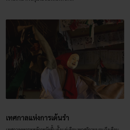
เทศกาลแห่งการเต้นรำ
เทศกาลคะกุระหลักจะจัดขึ้นตั้งแต่เดือนพฤศจิกายนจนถึงเดือน