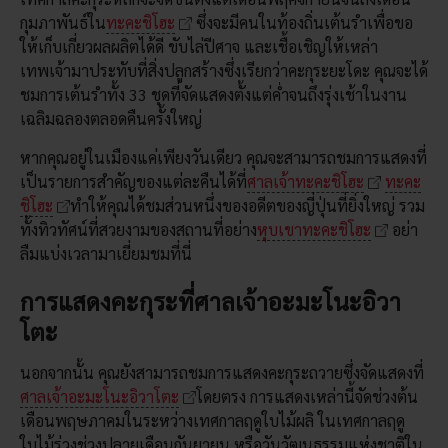
กุมภาพันธ์ใน
ทะคะชิโฮะ
ซึ่งจะมีคนในท้องถิ่นเต้นรำเพื่อขอ
ให้เก็บเกี่ยวผลผลิตได้ดี ขับไล่ปีศาจ และเชื้อเชิญให้เหล่า
เทพเจ้ามาประทับที่สิ่งปลูกสร้างซึ่งเรียกว่าคะกุระยะโดะ คุณจะได้
ชมการเต้นรำทั้ง 33 ชุดที่จัดแสดงตั้งแต่ค่ำจนถึงรุ่งเช้าในงาน
เฉลิมฉลองตลอดคืนครั้งใหญ่
หากคุณอยู่ในเมืองแค่เพียงวันเดียว คุณจะสามารถชมการแสดงที่
เป็นรายการสำคัญของแต่ละคืนได้ที่
ศาลเจ้าทะคะชิโฮะ
ทะคะ
ชิโฮะ
ทำให้คุณได้ชมส่วนหนึ่งของอดีตของญี่ปุ่นที่ยิ่งใหญ่ รวม
ทั้งทิวทัศน์ที่สวยงามของสถานที่อย่าง
หุบเขาทะคะชิโฮะ
อย่า
ลืมแบ่งเวลามาเยี่ยมชมที่นี่
การแสดงคะกุระที่ศาลเจ้าอะมะโนะอิวา
โตะ
นอกจากนั้น คุณยังสามารถชมการแสดงคะกุระถวายซึ่งจัดแสดงที่
ศาลเจ้าอะมะโนะอิวาโตะ
โดยตรง การแสดงเหล่านี้จัดช่วงต้น
เดือนพฤษภาคมในระหว่างเทศกาลฤดูใบไม้ผลิ ในเทศกาลฤดู
ใบไม้ร่วงช่วงปลายเดือนกันยายน หรือวันวัฒนธรรมแห่งชาติใน