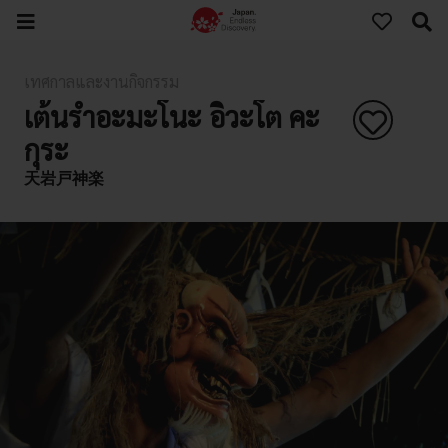
เทศกาลและงานกิจกรรม
เต้นรำอะมะโนะ อิวะโต คะ
กุระ
天岩戸神楽