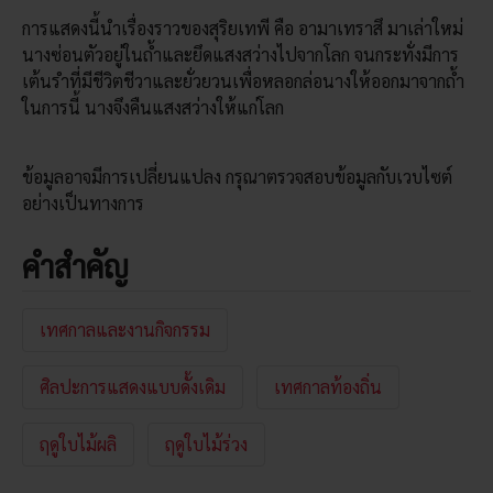
การแสดงนี้นำเรื่องราวของสุริยเทพี คือ อามาเทราสึ มาเล่าใหม่
นางซ่อนตัวอยู่ในถ้ำและยึดแสงสว่างไปจากโลก จนกระทั่งมีการ
เต้นรำที่มีชีวิตชีวาและยั่วยวนเพื่อหลอกล่อนางให้ออกมาจากถ้ำ
ในการนี้ นางจึงคืนแสงสว่างให้แก่โลก
ข้อมูลอาจมีการเปลี่ยนแปลง กรุณาตรวจสอบข้อมูลกับเวบไซต์
อย่างเป็นทางการ
คำสำคัญ
เทศกาลและงานกิจกรรม
ศิลปะการแสดงแบบดั้งเดิม
เทศกาลท้องถิ่น
ฤดูใบไม้ผลิ
ฤดูใบไม้ร่วง