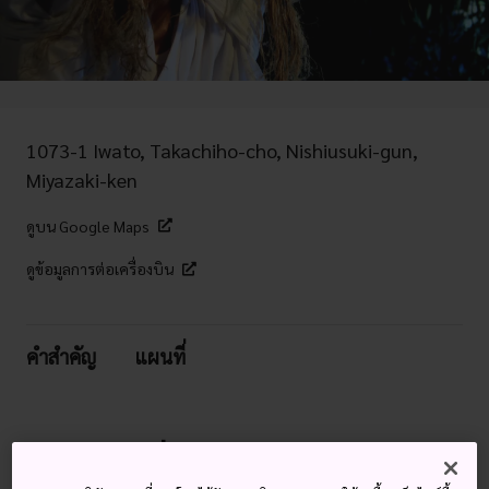
1073-1 Iwato, Takachiho-cho, Nishiusuki-gun,
Miyazaki-ken
ดูบน Google Maps
ดูข้อมูลการต่อเครื่องบิน
คำสำคัญ
แผนที่
การเต้นรำที่มีชีวิตชีวา สุริยเทพี ศาล