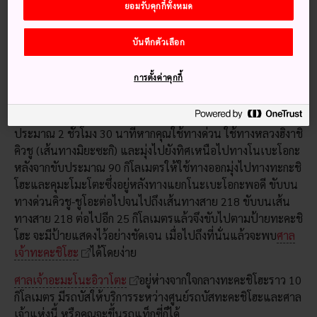
ยอมรับคุกกี้ทั้งหมด
บันทึกตัวเลือก
วิธีการเดินทาง
การตั้งค่าคุกกี้
สามารถเดินทางไป
ทะคะชิโฮะ
ได้อย่างสะดวกที่สุดทางรถยนต์
ที่นี่อยู่ห่างจากมิยะซะกิ 140 กิโลเมตร และจะใช้เวลาเดินทาง
ประมาณ 2 ชั่วโมง 30 นาทีหากคุณใช้ทางด่วน ใช้ทางหลวงฮิงาชิ
คิวชู (เส้นทางมิยะซะกิ) และมุ่งไปยังทิศเหนือไปทางโนเบะโอกะ
หลังจากขับประมาณ 90 กิโลเมตรให้ใช้ทางออกมุ่งไปทางทะกะชิ
โฮะและคุมะโมะโตะซึ่งอยู่หลังทางแยกโนะเบะโอกะพอดี ขับบน
ทางด่วนคิวชู-ชูโอะต่อไปจนไปถึงเส้นทางสาย 218 ขับบนเส้น
ทางสาย 218 ต่อไปอีก 25 กิโลเมตรแล้วจึงขับไปตามป้ายทะคะชิ
โฮะ จะมีป้ายแสดงไว้อย่างชัดเจน เมื่อไปถึงที่นั่นแล้วจะพบ
ศาล
เจ้าทะคะชิโฮะ
ได้โดยง่าย
ศาลเจ้าอะมะโนะอิวาโตะ
อยู่ห่างจากใจกลางทะคะชิโฮะราว 10
กิโลเมตร มีรถบัสให้บริการระหว่างศูนย์รถบัสทะคะชิโฮะและศาล
เจ้าแห่งนี้ หรือคุณจะขึ้นรถแท็กซี่ก็ได้