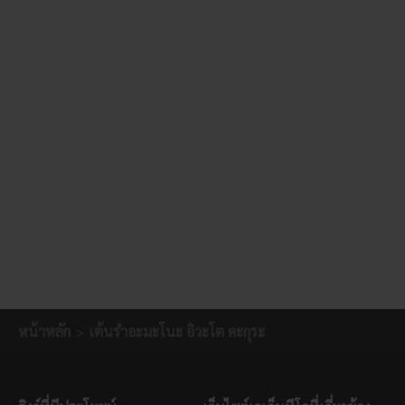
หน้าหลัก
เต้นรำอะมะโนะ อิวะโต คะกุระ