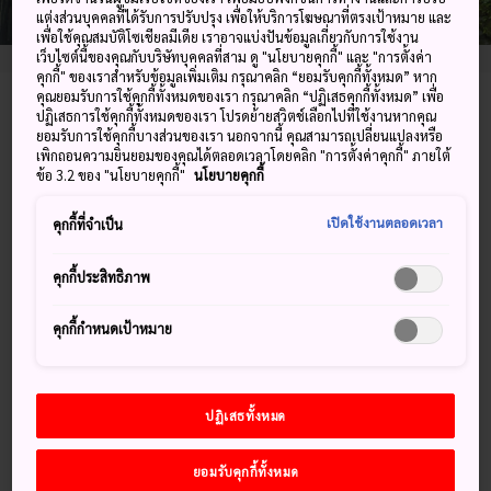
แต่งส่วนบุคคลที่ได้รับการปรับปรุง เพื่อให้บริการโฆษณาที่ตรงเป้าหมาย และ
เพื่อใช้คุณสมบัติโซเชียลมีเดีย เราอาจแบ่งปันข้อมูลเกี่ยวกับการใช้งาน
เว็บไซต์นี้ของคุณกับบริษัทบุคคลที่สาม ดู "นโยบายคุกกี้" และ "การตั้งค่า
คุกกี้" ของเราสำหรับข้อมูลเพิ่มเติม กรุณาคลิก “ยอมรับคุกกี้ทั้งหมด” หาก
คุณยอมรับการใช้คุกกี้ทั้งหมดของเรา กรุณาคลิก “ปฏิเสธคุกกี้ทั้งหมด” เพื่อ
Mitai, Takachiho, Nishiusuki-gun, Miyazaki-ken
ปฏิเสธการใช้คุกกี้ทั้งหมดของเรา โปรดย้ายสวิตช์เลือกไปที่ใช้งานหากคุณ
ยอมรับการใช้คุกกี้บางส่วนของเรา นอกจากนี้ คุณสามารถเปลี่ยนแปลงหรือ
เพิกถอนความยินยอมของคุณได้ตลอดเวลาโดยคลิก "การตั้งค่าคุกกี้" ภายใต้
ดูบน Google Maps
ข้อ 3.2 ของ "นโยบายคุกกี้"
นโยบายคุกกี้
ดูข้อมูลการต่อเครื่องบิน
เปิดใช้งานตลอดเวลา
คุกกี้ที่จำเป็น
คุกกี้ประสิทธิภาพ
คำสำคัญ
แผนที่
คุกกี้กำหนดเป้าหมาย
คำสำคัญ
ปฏิเสธทั้งหมด
ธรรมชาติ
น้ำตก
ยอมรับคุกกี้ทั้งหมด