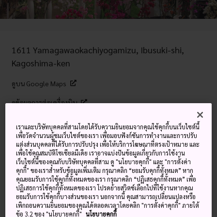
1611 Yamagawaokachiyogamizu, Ibusuki-shi,
Kagoshima-ken
ดูบน Google Maps
ดูข้อมูลการต่อเครื่องบิน
เราและบริษัทบุคคลที่สามโดยได้รับความยินยอมจากคุณใช้คุกกี้บนเว็บไซต์นี้
เพื่อวัดจำนวนผู้ชมเว็บไซต์ของเรา เพื่อมอบฟังก์ชันการทำงานและการปรับ
คำสำคัญ
แผนที่
แต่งส่วนบุคคลที่ได้รับการปรับปรุง เพื่อให้บริการโฆษณาที่ตรงเป้าหมาย และ
เพื่อใช้คุณสมบัติโซเชียลมีเดีย เราอาจแบ่งปันข้อมูลเกี่ยวกับการใช้งาน
เว็บไซต์นี้ของคุณกับบริษัทบุคคลที่สาม ดู "นโยบายคุกกี้" และ "การตั้งค่า
สวนดอกไม้คาโกชิม่าอัดแน่นไปด้วย
คุกกี้" ของเราสำหรับข้อมูลเพิ่มเติม กรุณาคลิก “ยอมรับคุกกี้ทั้งหมด” หาก
คุณยอมรับการใช้คุกกี้ทั้งหมดของเรา กรุณาคลิก “ปฏิเสธคุกกี้ทั้งหมด” เพื่อ
ดอกไม้และพรรณไม้นานาชนิดจาก
ปฏิเสธการใช้คุกกี้ทั้งหมดของเรา โปรดย้ายสวิตช์เลือกไปที่ใช้งานหากคุณ
ยอมรับการใช้คุกกี้บางส่วนของเรา นอกจากนี้ คุณสามารถเปลี่ยนแปลงหรือ
ทั่วโลก
เพิกถอนความยินยอมของคุณได้ตลอดเวลาโดยคลิก "การตั้งค่าคุกกี้" ภายใต้
ข้อ 3.2 ของ "นโยบายคุกกี้"
นโยบายคุกกี้