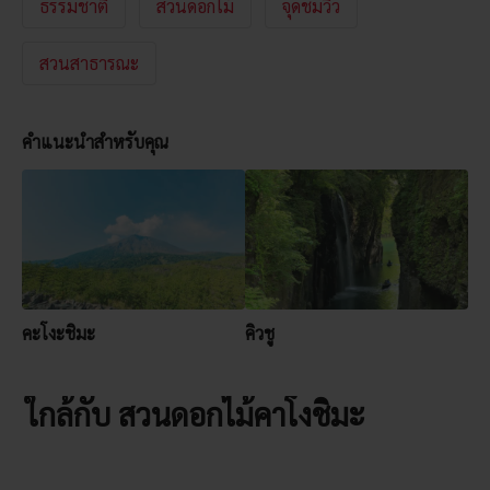
ธรรมชาติ
สวนดอกไม้
จุดชมวิว
สวนสาธารณะ
คำแนะนำสำหรับคุณ
คะโงะชิมะ
คิวชู
ใกล้กับ สวนดอกไม้คาโงชิมะ