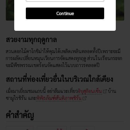
Continue
สวยงามทุกฤดูกาล
สวนดอกไม้คาโกชิม่าให้คุณได้เพลิดเพลินตลอดทั้งปีเพราะจะมี
การผลัดเปลี่ยนหมุนเวียนการจัดแสดงทุกฤดู ส่วนในเรือนกระจก
จะมีพืชพรรณเขตร้อนจัดแสดงไว้แบบถาวรตลอดปี
สถานที่ท่องเที่ยวอื่นในบริเวณใกล้เคียง
เมื่อมาเยี่ยมชมแถบนี้ อย่าลืมแวะเที่ยว
อิบุสุกิอนเซ็น
บ้าน
ซามูไรชิรัน และ
พิพิธภัณฑ์สันติภาพชิรัน
คำสำคัญ