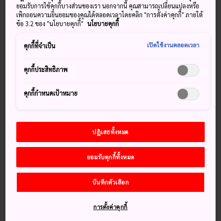
ยอมรับการใช้คุกกี้บางส่วนของเรา นอกจากนี้ คุณสามารถเปลี่ยนแปลงหรือ
ต่าง ๆ ในญี่ปุ่น และเป็นตัวเลือกแหล่งท่องเที่ยวที่ดีที่สุดสำหรับ
เพิกถอนความยินยอมของคุณได้ตลอดเวลาโดยคลิก "การตั้งค่าคุกกี้" ภายใต้
ผู้ชื่นชอบภูมิศาสตร์ ตั้งอยู่ในคุสะเซนริ พิพิธภัณฑ์แห่งนี้สามารถ
ข้อ 3.2 ของ "นโยบายคุกกี้"
นโยบายคุกกี้
มองเห็นทิวทัศน์ของปล่องภูเขาไฟนาคาดาเกะที่มักจะปล่อยควัน
เปิดใช้งานตลอดเวลา
ออกมาได้ ดังนั้นนักท่องเที่ยวจึงสามารถชมว่ามีอะไรกำลังเกิดขึ้น
คุกกี้ที่จำเป็น
อยู่บ้างได้จากกล้องวิดีโอถ่ายทอดสด ที่จะทำให้คุณได้ภาพลึก
เข้าไปในปากปล่องภูเขาไฟ ในชั้นที่สามคุณสามารถรับชมวิดีโอ
คุกกี้ประสิทธิภาพ
ที่เกี่ยวกับ 'การสำรวจความลับของการปะทุ' และ "ชีวิตและวัฒน
ธรรมในอะโซะ"
คุกกี้กำหนดเป้าหมาย
ปฏิเสธทั้งหมด
พลาดไม่ได้
ยอมรับคุกกี้ทั้งหมด
ทิวทัศน์ชั้นยอดของปล่องภูเขาไฟนาคาดาเกะ
เดินเล่นท่ามกลางทัศนียภาพงดงาม
บันทึกตัวเลือก
ชิมเนื้อม้า อาหารพิเศษของท้องถิ่น
การตั้งค่าคุกกี้