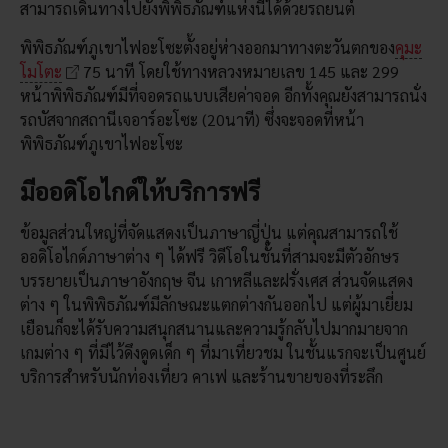
สามารถเดินทางไปยังพิพิธภัณฑ์แห่งนี้ได้ด้วยรถยนต์
พิพิธภัณฑ์ภูเขาไฟอะโซะตั้งอยู่ห่างออกมาทางตะวันตกของ
คุมะ
โมโตะ
75 นาที โดยใช้ทางหลวงหมายเลข 145 และ 299
หน้าพิพิธภัณฑ์มีที่จอดรถแบบเสียค่าจอด อีกทั้งคุณยังสามารถนั่ง
รถบัสจากสถานีเจอาร์อะโซะ (20นาที) ซึ่งจะจอดที่หน้า
พิพิธภัณฑ์ภูเขาไฟอะโซะ
มีออดิโอไกด์ให้บริการฟรี
ข้อมูลส่วนใหญ่ที่จัดแสดงเป็นภาษาญี่ปุ่น แต่คุณสามารถใช้
ออดิโอไกด์ภาษาต่าง ๆ ได้ฟรี วิดีโอในชั้นที่สามจะมีตัวอักษร
บรรยายเป็นภาษาอังกฤษ จีน เกาหลีและฝรั่งเศส ส่วนจัดแสดง
ต่าง ๆ ในพิพิธภัณฑ์มีลักษณะแตกต่างกันออกไป แต่ผู้มาเยี่ยม
เยือนก็จะได้รับความสนุกสนานและความรู้กลับไปมากมายจาก
เกมต่าง ๆ ที่มีไว้ดึงดูดเด็ก ๆ ที่มาเที่ยวชม ในชั้นแรกจะเป็นศูนย์
บริการสำหรับนักท่องเที่ยว คาเฟ และร้านขายของที่ระลึก