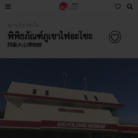
สถานที่น่าสนใจ
พิพิธภัณฑ์ภูเขาไฟอะโซะ
阿蘇火山博物館