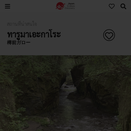
สถานที่น่าสนใจ
ทารูมาเอะกาโระ
樽前ガロー