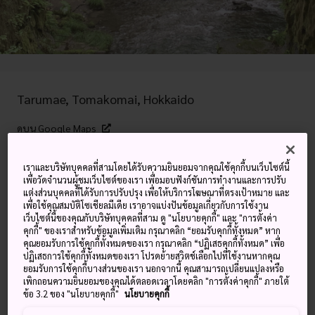
Tarumae, Tomakomai, Hokkaido
ดูบน Google Maps
ดูข้อมูลการต่อเครื่องบิน
เราและบริษัทบุคคลที่สามโดยได้รับความยินยอมจากคุณใช้คุกกี้บนเว็บไซต์นี้
เพื่อวัดจำนวนผู้ชมเว็บไซต์ของเรา เพื่อมอบฟังก์ชันการทำงานและการปรับ
แต่งส่วนบุคคลที่ได้รับการปรับปรุง เพื่อให้บริการโฆษณาที่ตรงเป้าหมาย และ
เพื่อใช้คุณสมบัติโซเชียลมีเดีย เราอาจแบ่งปันข้อมูลเกี่ยวกับการใช้งาน
คำสำคัญ
แผนที่
เว็บไซต์นี้ของคุณกับบริษัทบุคคลที่สาม ดู "นโยบายคุกกี้" และ "การตั้งค่า
คุกกี้" ของเราสำหรับข้อมูลเพิ่มเติม กรุณาคลิก “ยอมรับคุกกี้ทั้งหมด” หาก
คุณยอมรับการใช้คุกกี้ทั้งหมดของเรา กรุณาคลิก “ปฏิเสธคุกกี้ทั้งหมด” เพื่อ
ช่องเขาลึกลับที่เชิงภูเขาทารูมาเอะ
ปฏิเสธการใช้คุกกี้ทั้งหมดของเรา โปรดย้ายสวิตช์เลือกไปที่ใช้งานหากคุณ
ยอมรับการใช้คุกกี้บางส่วนของเรา นอกจากนี้ คุณสามารถเปลี่ยนแปลงหรือ
เพิกถอนความยินยอมของคุณได้ตลอดเวลาโดยคลิก "การตั้งค่าคุกกี้" ภายใต้
หน้าผาชันแห่งนี้ถูกแม่น้ำทารุมาเอะกัดเซาะ ปกคลุมไปด้วย
ข้อ 3.2 ของ "นโยบายคุกกี้"
นโยบายคุกกี้
กำแพงหญ้ามอสสีเขียวที่ค่อยๆ ก่อตัวขึ้นจากแม่น้ำที่ไหลเอื่อยๆ